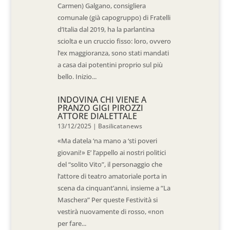
Carmen) Galgano, consigliera
comunale (già capogruppo) di Fratelli
d’Italia dal 2019, ha la parlantina
sciolta e un cruccio fisso: loro, ovvero
l’ex maggioranza, sono stati mandati
a casa dai potentini proprio sul più
bello. Inizio...
INDOVINA CHI VIENE A
PRANZO GIGI PIROZZI
ATTORE DIALETTALE
13/12/2025
|
Basilicatanews
«Ma datela ‘na mano a ‘sti poveri
giovani!» E’ l’appello ai nostri politici
del “solito Vito”, il personaggio che
l’attore di teatro amatoriale porta in
scena da cinquant’anni, insieme a “La
Maschera” Per queste Festività si
vestirà nuovamente di rosso, «non
per fare...