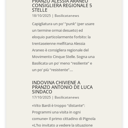
PRANZO ALESSIA ARANEO
CONSIGLIERA REGIONALE 5
STELLE
18/10/2025
|
Basilicatanews
Capigliatura un po’ “punk” (per usare
un termine ormai desueto) ed
eloquio particolarmente forbito: la
trentaseienne melfitana Alessia
Araneo è consigliera regionale del
Movimento Cinque Stelle. Sogna una
Basilicata un po’ meno “resiliente” e
un po’ più “resistente”....
INDOVINA CHIVIENE A
PRANZO ANTONIO DE LUCA
SINDACO
17/10/2025
|
Basilicatanews
«Vito Bardi è troppo “distante”:
Programmi una visita in ogni
comune» Il primo cittadino di Pignola
«L’ho invitato a vedere la situazione