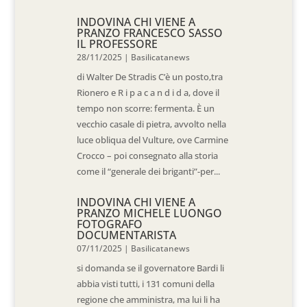
INDOVINA CHI VIENE A
PRANZO FRANCESCO SASSO
IL PROFESSORE
28/11/2025
|
Basilicatanews
di Walter De Stradis C’è un posto,tra
Rionero e R i p a c a n d i d a, dove il
tempo non scorre: fermenta. È un
vecchio casale di pietra, avvolto nella
luce obliqua del Vulture, ove Carmine
Crocco – poi consegnato alla storia
come il “generale dei briganti”-per...
INDOVINA CHI VIENE A
PRANZO MICHELE LUONGO
FOTOGRAFO
DOCUMENTARISTA
07/11/2025
|
Basilicatanews
si domanda se il governatore Bardi li
abbia visti tutti, i 131 comuni della
regione che amministra, ma lui li ha