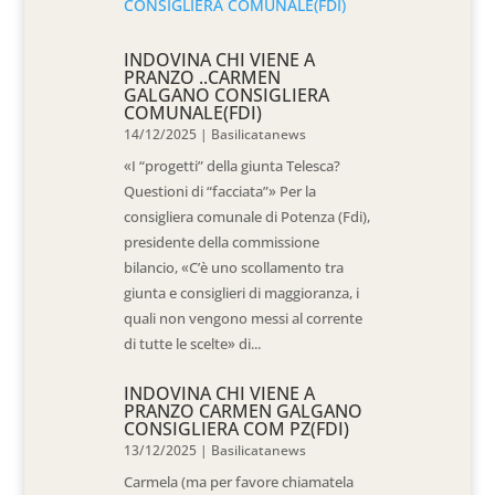
INDOVINA CHI VIENE A
PRANZO ..CARMEN
GALGANO CONSIGLIERA
COMUNALE(FDI)
14/12/2025
|
Basilicatanews
«I “progetti” della giunta Telesca?
Questioni di “facciata”» Per la
consigliera comunale di Potenza (Fdi),
presidente della commissione
bilancio, «C’è uno scollamento tra
giunta e consiglieri di maggioranza, i
quali non vengono messi al corrente
di tutte le scelte» di...
INDOVINA CHI VIENE A
PRANZO CARMEN GALGANO
CONSIGLIERA COM PZ(FDI)
13/12/2025
|
Basilicatanews
Carmela (ma per favore chiamatela