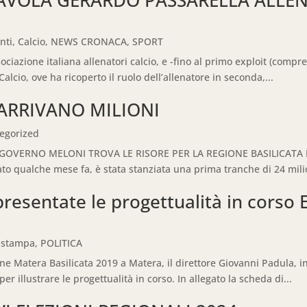
nti
,
Calcio
,
NEWS CRONACA
,
SPORT
sociazione italiana allenatori calcio, e -fino al primo exploit (compr
lcio, ove ha ricoperto il ruolo dell’allenatore in seconda,...
 ARRIVANO MILIONI
egorized
L GOVERNO MELONI TROVA LE RISORE PER LA REGIONE BASILICATA Ne
o qualche mese fa, è stata stanziata una prima tranche di 24 milio
esentate le progettualità in corso
 stampa
,
POLITICA
e Matera Basilicata 2019 a Matera, il direttore Giovanni Padula, in
er illustrare le progettualità in corso. In allegato la scheda di...