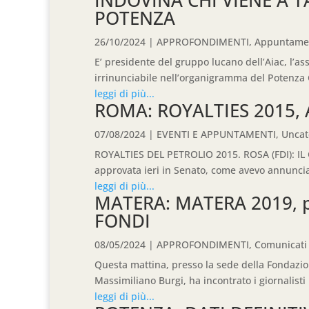
POTENZA
26/10/2024
|
APPROFONDIMENTI
,
Appuntame
E’ presidente del gruppo lucano dell’Aiac, l’as
irrinunciabile nell’organigramma del Potenza Ca
leggi di più...
ROMA: ROYALTIES 2015,
07/08/2024
|
EVENTI E APPUNTAMENTI
,
Uncat
ROYALTIES DEL PETROLIO 2015. ROSA (FDI): I
approvata ieri in Senato, come avevo annunciat
leggi di più...
MATERA: MATERA 2019, pr
FONDI
08/05/2024
|
APPROFONDIMENTI
,
Comunicati
Questa mattina, presso la sede della Fondazion
Massimiliano Burgi, ha incontrato i giornalisti p
leggi di più...