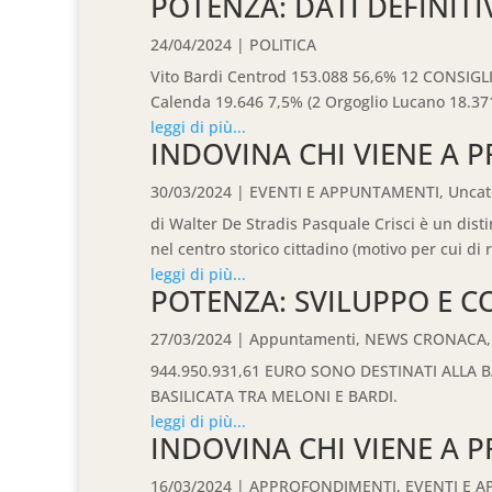
POTENZA: DATI DEFINITI
24/04/2024
|
POLITICA
Vito Bardi Centrod 153.088 56,6% 12 CONSIGLIERI
Calenda 19.646 7,5% (2 Orgoglio Lucano 18.371 
leggi di più...
INDOVINA CHI VIENE A 
30/03/2024
|
EVENTI E APPUNTAMENTI
,
Uncat
di Walter De Stradis Pasquale Crisci è un dist
nel centro storico cittadino (motivo per cui d
leggi di più...
POTENZA: SVILUPPO E 
27/03/2024
|
Appuntamenti
,
NEWS CRONACA
944.950.931,61 EURO SONO DESTINATI ALLA B
BASILICATA TRA MELONI E BARDI.
leggi di più...
INDOVINA CHI VIENE A 
16/03/2024
|
APPROFONDIMENTI
,
EVENTI E 