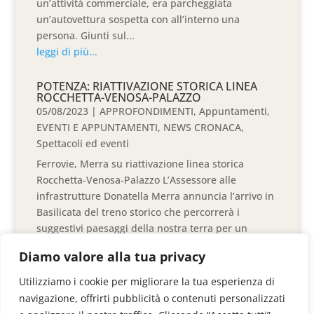
un’attività commerciale, era parcheggiata
un’autovettura sospetta con all’interno una
persona. Giunti sul...
leggi di più...
POTENZA: RIATTIVAZIONE STORICA LINEA
ROCCHETTA-VENOSA-PALAZZO
05/08/2023
|
APPROFONDIMENTI
,
Appuntamenti
,
EVENTI E APPUNTAMENTI
,
NEWS CRONACA
,
Spettacoli ed eventi
Ferrovie, Merra su riattivazione linea storica
Rocchetta-Venosa-Palazzo L’Assessore alle
infrastrutture Donatella Merra annuncia l’arrivo in
Basilicata del treno storico che percorrerà i
suggestivi paesaggi della nostra terra per un
viaggio nel tempo attraverso...
Diamo valore alla tua privacy
leggi di più...
Utilizziamo i cookie per migliorare la tua esperienza di
navigazione, offrirti pubblicità o contenuti personalizzati