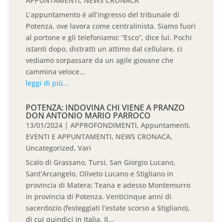
APPUNTAMENTI
,
NEWS CRONACA
L’appuntamento è all’ingresso del tribunale di
Potenza, ove lavora come centralinista. Siamo fuori
al portone e gli telefoniamo: “Esco”, dice lui. Pochi
istanti dopo, distratti un attimo dal cellulare, ci
vediamo sorpassare da un agile giovane che
cammina veloce...
leggi di più...
POTENZA: INDOVINA CHI VIENE A PRANZO
DON ANTONIO MARIO PARROCO
13/01/2024
|
APPROFONDIMENTI
,
Appuntamenti
,
EVENTI E APPUNTAMENTI
,
NEWS CRONACA
,
Uncategorized
,
Vari
Scalo di Grassano, Tursi, San Giorgio Lucano,
Sant’Arcangelo, Oliveto Lucano e Stigliano in
provincia di Matera; Teana e adesso Montemurro
in provincia di Potenza. Venticinque anni di
sacerdozio (festeggiati l’estate scorso a Stigliano),
di cui quindici in Italia. Il...