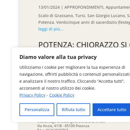
13/01/2024
|
APPROFONDIMENTI
,
Appuntamen
Scalo di Grassano, Tursi, San Giorgio Lucano, 
Potenza. Venticinque anni di sacerdozio (festeggiat
leggi di più...
POTENZA: CHIORAZZO SI
17/12/2023
|
EVENTI E APPUNTAMENTI
,
POLIT
Diamo valore alla tua privacy
UNA SALA GREMITISSIMA COME AI VECCHI TEM
Utilizziamo i cookie per migliorare la tua esperienza di
QUALCOSA VISTO LE PRESENZE DI PERSONALITA
navigazione, offrirti pubblicità o contenuti personalizzati
leggi di più...
e analizzare il nostro traffico. Cliccando “Accetta tutti”,
acconsenti al nostro utilizzo dei cookie.
Privacy Policy
-
Cookie Policy
« Articoli Precedenti
Personalizza
Rifiuta tutto
Accettare tutto
Videoimage di Colangelo Donato & C. Sas
Via Anzio, 41/B - 85100 Potenza