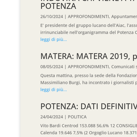
POTENZA
26/10/2024
|
APPROFONDIMENTI
,
Appuntamen
E’ presidente del gruppo lucano dell’Aiac, l’ass
irrinunciabile nell’organigramma del Potenza Cal
leggi di più...
MATERA: MATERA 2019, pr
08/05/2024
|
APPROFONDIMENTI
,
Comunicati
Questa mattina, presso la sede della Fondazione
Massimiliano Burgi, ha incontrato i giornalisti pe
leggi di più...
POTENZA: DATI DEFINITIV
24/04/2024
|
POLITICA
Vito Bardi Centrod 153.088 56,6% 12 CONSIGLIERI 
Calenda 19.646 7,5% (2 Orgoglio Lucano 18.371 7