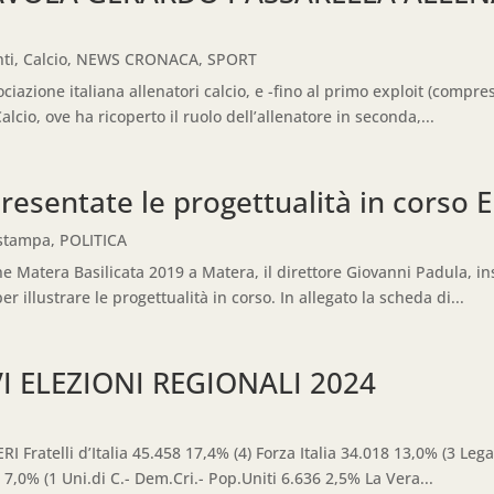
ti
,
Calcio
,
NEWS CRONACA
,
SPORT
ociazione italiana allenatori calcio, e -fino al primo exploit (compr
cio, ove ha ricoperto il ruolo dell’allenatore in seconda,...
esentate le progettualità in corso
 stampa
,
POLITICA
 Matera Basilicata 2019 a Matera, il direttore Giovanni Padula, ins
r illustrare le progettualità in corso. In allegato la scheda di...
I ELEZIONI REGIONALI 2024
Fratelli d’Italia 45.458 17,4% (4) Forza Italia 34.018 13,0% (3 Lega
,0% (1 Uni.di C.- Dem.Cri.- Pop.Uniti 6.636 2,5% La Vera...