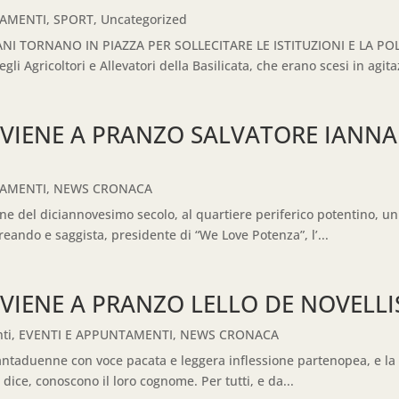
TAMENTI
,
SPORT
,
Uncategorized
I TORNANO IN PIAZZA PER SOLLECITARE LE ISTITUZIONI E LA PO
Agricoltori e Allevatori della Basilicata, che erano scesi in agitaz
 VIENE A PRANZO SALVATORE IANNA
TAMENTI
,
NEWS CRONACA
la fine del diciannovesimo secolo, al quartiere periferico potentin
reando e saggista, presidente di “We Love Potenza”, l’...
VIENE A PRANZO LELLO DE NOVELLI
ti
,
EVENTI E APPUNTAMENTI
,
NEWS CRONACA
ttantaduenne con voce pacata e leggera inflessione partenopea, e la 
 dice, conoscono il loro cognome. Per tutti, e da...