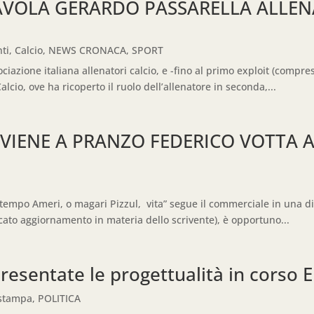
TAVOLA GERARDO PASSARELLA ALLE
ti
,
Calcio
,
NEWS CRONACA
,
SPORT
ociazione italiana allenatori calcio, e -fino al primo exploit (compr
cio, ove ha ricoperto il ruolo dell’allenatore in seconda,...
 VIENE A PRANZO FEDERICO VOTTA 
tempo Ameri, o magari Pizzul, vita” segue il commerciale in una ditta
ato aggiornamento in materia dello scrivente), è opportuno...
esentate le progettualità in corso
 stampa
,
POLITICA