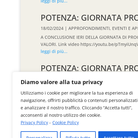
leggi di più...
POTENZA: GIORNATA PR
18/02/2024
|
APPROFONDIMENTI
,
EVENTI E A
A CONCLUSIONE IERI DELLA GIORNATA DI PRO
VALORI. Link video https://youtu.be/pTmyiUnq
leggi di più...
POTENZA: GIORNATA PR
LETTIERI
Diamo valore alla tua privacy
18/02/2024
|
Appuntamenti
,
EVENTI E APPUN
Utilizziamo i cookie per migliorare la tua esperienza di
A CONCLUSIONE IERI DELLA GIORNATA DI PRO
navigazione, offrirti pubblicità o contenuti personalizzati
leggi di più...
e analizzare il nostro traffico. Cliccando “Accetta tutti”,
acconsenti al nostro utilizzo dei cookie.
Privacy Policy
-
Cookie Policy
« Articoli Precedenti
Personalizza
Rifiuta tutto
Accettare tutto