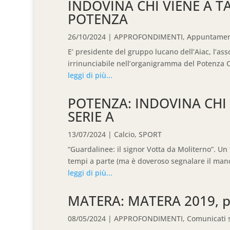
INDOVINA CHI VIENE A 
POTENZA
26/10/2024
|
APPROFONDIMENTI
,
Appuntamen
E’ presidente del gruppo lucano dell’Aiac, l’ass
irrinunciabile nell’organigramma del Potenza Cal
leggi di più...
POTENZA: INDOVINA CHI
SERIE A
13/07/2024
|
Calcio
,
SPORT
“Guardalinee: il signor Votta da Moliterno”. Un 
tempi a parte (ma è doveroso segnalare il manc
leggi di più...
MATERA: MATERA 2019, pr
08/05/2024
|
APPROFONDIMENTI
,
Comunicati