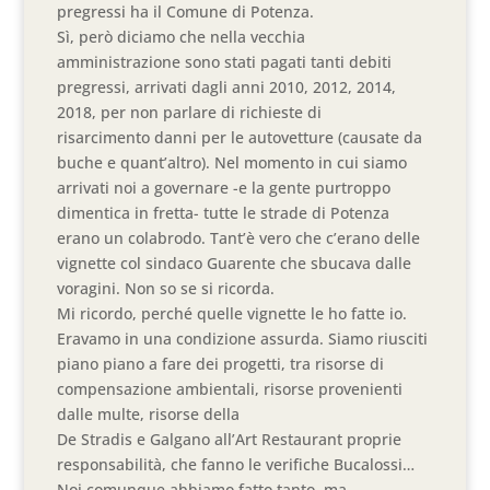
pregressi ha il Comune di Potenza.
Sì, però diciamo che nella vecchia
amministrazione sono stati pagati tanti debiti
pregressi, arrivati dagli anni 2010, 2012, 2014,
2018, per non parlare di richieste di
risarcimento danni per le autovetture (causate da
buche e quant’altro). Nel momento in cui siamo
arrivati noi a governare -e la gente purtroppo
dimentica in fretta- tutte le strade di Potenza
erano un colabrodo. Tant’è vero che c’erano delle
vignette col sindaco Guarente che sbucava dalle
voragini. Non so se si ricorda.
Mi ricordo, perché quelle vignette le ho fatte io.
Eravamo in una condizione assurda. Siamo riusciti
piano piano a fare dei progetti, tra risorse di
compensazione ambientali, risorse provenienti
dalle multe, risorse della
De Stradis e Galgano all’Art Restaurant proprie
responsabilità, che fanno le verifiche Bucalossi…
Noi comunque abbiamo fatto tanto, ma