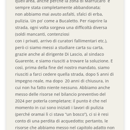
quell’area, anche perché la zona di Marrucaro è
sempre stata completamente abbandonata;
non abbiamo mai avuto asfalti, sfalci di erba,
pulizia. Un po’ come a Bucaletto. Per riaprire la
strada, ogni volta sorgeva una difficoltà diversa
(soldi mancanti, contenziosi
con i privati, arrivo di curatori fallimentari etc.),
però ci siamo messi a studiare carta su carta,
grazie anche al dirigente Di Lascio, al sindaco
Guarente, e siamo riusciti a trovare la soluzione. E
così, prima della fine del nostro mandato, siamo
riusciti a farci cedere quella strada, dopo 5 anni di
impegno reale, ma dopo 20 anni di chiusura, in
cui non ha fatto niente nessuno. Abbiamo anche
messo delle risorse nel bilancio preventivo del
2024 per poterla completare; il punto è che nel
momento in cui sono iniziati i lavori di pulizia
(perché oramai lì ci stava “un bosco”), ci si è resi
conto di una perdita di acquedotto; pertanto, le
risorse che abbiamo messo nel capitolo adatto non