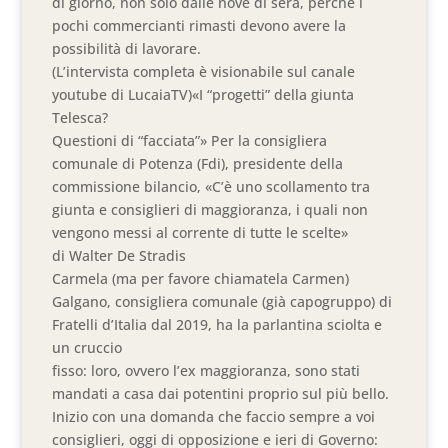
di giorno, non solo dalle nove di sera, perché i
pochi commercianti rimasti devono avere la
possibilità di lavorare.
(L’intervista completa è visionabile sul canale
youtube di LucaiaTV)«I “progetti” della giunta
Telesca?
Questioni di “facciata”» Per la consigliera
comunale di Potenza (Fdi), presidente della
commissione bilancio, «C’è uno scollamento tra
giunta e consiglieri di maggioranza, i quali non
vengono messi al corrente di tutte le scelte»
di Walter De Stradis
Carmela (ma per favore chiamatela Carmen)
Galgano, consigliera comunale (già capogruppo) di
Fratelli d’Italia dal 2019, ha la parlantina sciolta e
un cruccio
fisso: loro, ovvero l’ex maggioranza, sono stati
mandati a casa dai potentini proprio sul più bello.
Inizio con una domanda che faccio sempre a voi
consiglieri, oggi di opposizione e ieri di Governo: