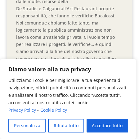
dalle multe, risorse della
De Stradis e Galgano all’Art Restaurant proprie
responsabilità, che fanno le verifiche Bucalossi…
Noi comunque abbiamo fatto tanto, ma
logicamente la pubblica amministrazione non
lavora come un’azienda privata. Ci vuole tempo
per realizzare i progetti, le verifiche… e quindi
siamo arrivati alla fine del nostro governo che
cominciavamo a fare gli asfalti sulle strade. Però,
ripeto, abbiamo fatto tanto, e infatti ora richieste
Diamo valore alla tua privacy
di risarcimento danni riferibili alla nostra
amministrazione- non ce
Utilizziamo i cookie per migliorare la tua esperienza di
ne stanno.
navigazione, offrirti pubblicità o contenuti personalizzati
Visto che ci torna spesso, perché il centro destra
e analizzare il nostro traffico. Cliccando “Accetta tutti”,
ha perso le elezioni?
acconsenti al nostro utilizzo dei cookie.
Privacy Policy
-
Cookie Policy
Ha pesato l’ultimo posto di Guarente nella
classifica del Sole 24 Ore? Il candidato Fanelli forse
Personalizza
Rifiuta tutto
Accettare tutto
aveva meno appeal di Telesca?
Mi sono data diverse possibili spiegazioni. In