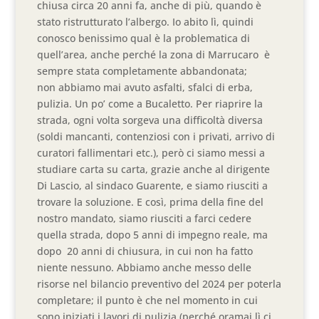
chiusa circa 20 anni fa, anche di più, quando è
stato ristrutturato l’albergo. Io abito lì, quindi
conosco benissimo qual è la problematica di
quell’area, anche perché la zona di Marrucaro è
sempre stata completamente abbandonata;
non abbiamo mai avuto asfalti, sfalci di erba,
pulizia. Un po’ come a Bucaletto. Per riaprire la
strada, ogni volta sorgeva una difficoltà diversa
(soldi mancanti, contenziosi con i privati, arrivo di
curatori fallimentari etc.), però ci siamo messi a
studiare carta su carta, grazie anche al dirigente
Di Lascio, al sindaco Guarente, e siamo riusciti a
trovare la soluzione. E così, prima della fine del
nostro mandato, siamo riusciti a farci cedere
quella strada, dopo 5 anni di impegno reale, ma
dopo 20 anni di chiusura, in cui non ha fatto
niente nessuno. Abbiamo anche messo delle
risorse nel bilancio preventivo del 2024 per poterla
completare; il punto è che nel momento in cui
sono iniziati i lavori di pulizia (perché oramai lì ci