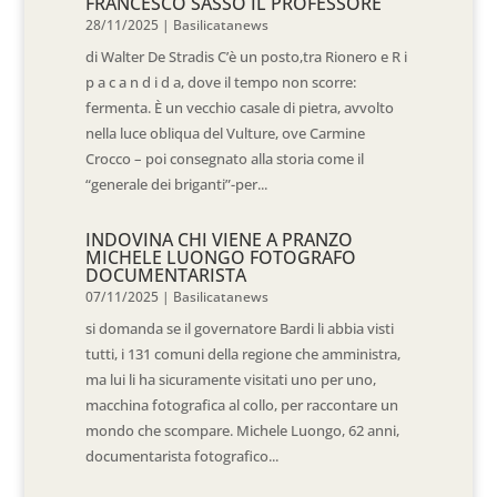
FRANCESCO SASSO IL PROFESSORE
28/11/2025
|
Basilicatanews
di Walter De Stradis C’è un posto,tra Rionero e R i
p a c a n d i d a, dove il tempo non scorre:
fermenta. È un vecchio casale di pietra, avvolto
nella luce obliqua del Vulture, ove Carmine
Crocco – poi consegnato alla storia come il
“generale dei briganti”-per...
INDOVINA CHI VIENE A PRANZO
MICHELE LUONGO FOTOGRAFO
DOCUMENTARISTA
07/11/2025
|
Basilicatanews
si domanda se il governatore Bardi li abbia visti
tutti, i 131 comuni della regione che amministra,
ma lui li ha sicuramente visitati uno per uno,
macchina fotografica al collo, per raccontare un
mondo che scompare. Michele Luongo, 62 anni,
documentarista fotografico...