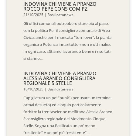
INDOVINA CHI VIENE A PRANZO
ROCCO PEPE CONS COM PZ
21/10/2025
|
Basilicatanews
Gli uffici comunali potrebbero stare più al passo
con la politica Per il consigliere comunale di Area
Civica, anche per il mancato “turn over”, la pianta
organica a Potenza innazitutto «non è ottimale».
In ogni caso, «Stiamo lavorando bene e i risultati
si stanno...
INDOVINA CHI VIENE A PRANZO
ALESSIA ARANEO CONSIGLIERA
REGIONALE 5 STELLE
18/10/2025
|
Basilicatanews
Capigliatura un po’ “punk” (per usare un termine
ormai desueto) ed eloquio particolarmente
forbito: la trentaseienne melfitana Alessia Araneo
è consigliera regionale del Movimento Cinque
Stelle. Sogna una Basilicata un po’ meno
“resiliente” e un po’ più “resistente”....