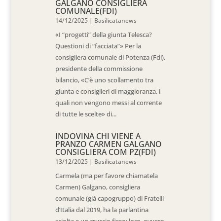
GALGANO CONSIGLIERA
COMUNALE(FDI)
14/12/2025
|
Basilicatanews
«I “progetti” della giunta Telesca?
Questioni di “facciata”» Per la
consigliera comunale di Potenza (Fdi),
presidente della commissione
bilancio, «C’è uno scollamento tra
giunta e consiglieri di maggioranza, i
quali non vengono messi al corrente
di tutte le scelte» di...
INDOVINA CHI VIENE A
PRANZO CARMEN GALGANO
CONSIGLIERA COM PZ(FDI)
13/12/2025
|
Basilicatanews
Carmela (ma per favore chiamatela
Carmen) Galgano, consigliera
comunale (già capogruppo) di Fratelli
d’Italia dal 2019, ha la parlantina