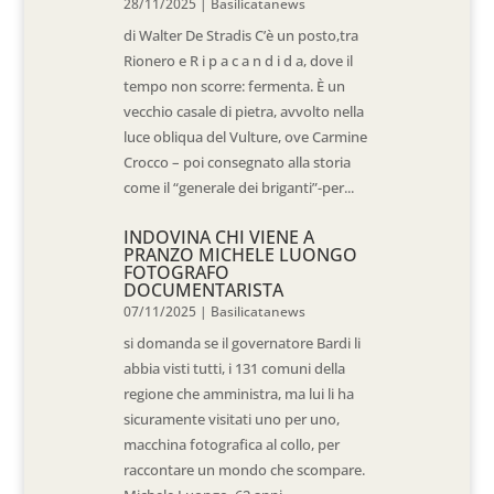
28/11/2025
|
Basilicatanews
di Walter De Stradis C’è un posto,tra
Rionero e R i p a c a n d i d a, dove il
tempo non scorre: fermenta. È un
vecchio casale di pietra, avvolto nella
luce obliqua del Vulture, ove Carmine
Crocco – poi consegnato alla storia
come il “generale dei briganti”-per...
INDOVINA CHI VIENE A
PRANZO MICHELE LUONGO
FOTOGRAFO
DOCUMENTARISTA
07/11/2025
|
Basilicatanews
si domanda se il governatore Bardi li
abbia visti tutti, i 131 comuni della
regione che amministra, ma lui li ha
sicuramente visitati uno per uno,
macchina fotografica al collo, per
raccontare un mondo che scompare.