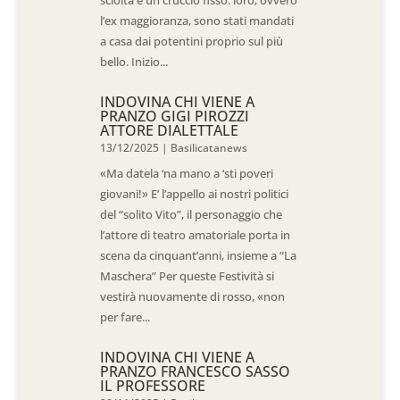
sciolta e un cruccio fisso: loro, ovvero
l’ex maggioranza, sono stati mandati
a casa dai potentini proprio sul più
bello. Inizio...
INDOVINA CHI VIENE A
PRANZO GIGI PIROZZI
ATTORE DIALETTALE
13/12/2025
|
Basilicatanews
«Ma datela ‘na mano a ‘sti poveri
giovani!» E’ l’appello ai nostri politici
del “solito Vito”, il personaggio che
l’attore di teatro amatoriale porta in
scena da cinquant’anni, insieme a “La
Maschera” Per queste Festività si
vestirà nuovamente di rosso, «non
per fare...
INDOVINA CHI VIENE A
PRANZO FRANCESCO SASSO
IL PROFESSORE