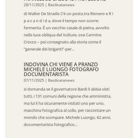
28/11/2025
|
Basilicatanews
di Walter De Stradis C’è un posto,tra Rionero e R i
p a c a n d i d a, dove il tempo non scorre:
fermenta. È un vecchio casale di pietra, avvolto
nella luce obliqua del Vulture, ove Carmine
Crocco – poi consegnato alla storia come il
“generale dei briganti”-per...
INDOVINA CHI VIENE A PRANZO
MICHELE LUONGO FOTOGRAFO
DOCUMENTARISTA
07/11/2025
|
Basilicatanews
si domanda se il governatore Bardi li abbia visti
tutti, i 131 comuni della regione che amministra,
ma lui li ha sicuramente visitati uno per uno,
macchina fotografica al collo, per raccontare un
mondo che scompare. Michele Luongo, 62 anni,
documentarista fotografico...