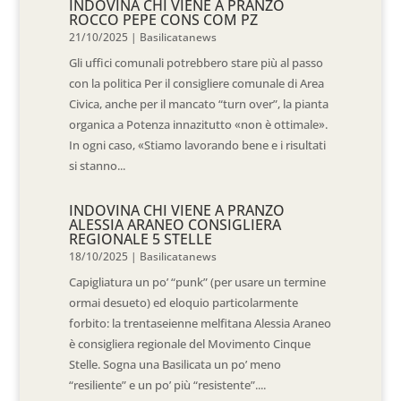
INDOVINA CHI VIENE A PRANZO
ROCCO PEPE CONS COM PZ
21/10/2025
|
Basilicatanews
Gli uffici comunali potrebbero stare più al passo
con la politica Per il consigliere comunale di Area
Civica, anche per il mancato “turn over”, la pianta
organica a Potenza innazitutto «non è ottimale».
In ogni caso, «Stiamo lavorando bene e i risultati
si stanno...
INDOVINA CHI VIENE A PRANZO
ALESSIA ARANEO CONSIGLIERA
REGIONALE 5 STELLE
18/10/2025
|
Basilicatanews
Capigliatura un po’ “punk” (per usare un termine
ormai desueto) ed eloquio particolarmente
forbito: la trentaseienne melfitana Alessia Araneo
è consigliera regionale del Movimento Cinque
Stelle. Sogna una Basilicata un po’ meno
“resiliente” e un po’ più “resistente”....