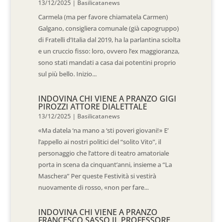
13/12/2025
|
Basilicatanews
Carmela (ma per favore chiamatela Carmen)
Galgano, consigliera comunale (già capogruppo)
di Fratelli d’Italia dal 2019, ha la parlantina sciolta
e un cruccio fisso: loro, ovvero l’ex maggioranza,
sono stati mandati a casa dai potentini proprio
sul più bello. Inizio...
INDOVINA CHI VIENE A PRANZO GIGI
PIROZZI ATTORE DIALETTALE
13/12/2025
|
Basilicatanews
«Ma datela ‘na mano a ‘sti poveri giovani!» E’
l’appello ai nostri politici del “solito Vito”, il
personaggio che l’attore di teatro amatoriale
porta in scena da cinquant’anni, insieme a “La
Maschera” Per queste Festività si vestirà
nuovamente di rosso, «non per fare...
INDOVINA CHI VIENE A PRANZO
FRANCESCO SASSO IL PROFESSORE