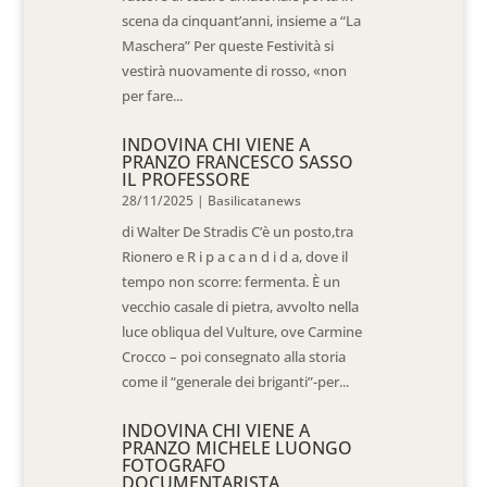
scena da cinquant’anni, insieme a “La
Maschera” Per queste Festività si
vestirà nuovamente di rosso, «non
per fare...
INDOVINA CHI VIENE A
PRANZO FRANCESCO SASSO
IL PROFESSORE
28/11/2025
|
Basilicatanews
di Walter De Stradis C’è un posto,tra
Rionero e R i p a c a n d i d a, dove il
tempo non scorre: fermenta. È un
vecchio casale di pietra, avvolto nella
luce obliqua del Vulture, ove Carmine
Crocco – poi consegnato alla storia
come il “generale dei briganti”-per...
INDOVINA CHI VIENE A
PRANZO MICHELE LUONGO
FOTOGRAFO
DOCUMENTARISTA