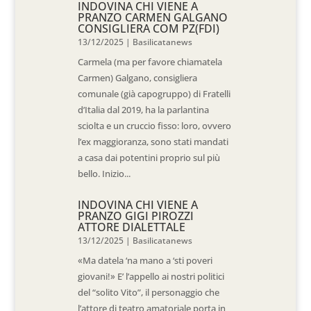
INDOVINA CHI VIENE A
PRANZO CARMEN GALGANO
CONSIGLIERA COM PZ(FDI)
13/12/2025
|
Basilicatanews
Carmela (ma per favore chiamatela
Carmen) Galgano, consigliera
comunale (già capogruppo) di Fratelli
d’Italia dal 2019, ha la parlantina
sciolta e un cruccio fisso: loro, ovvero
l’ex maggioranza, sono stati mandati
a casa dai potentini proprio sul più
bello. Inizio...
INDOVINA CHI VIENE A
PRANZO GIGI PIROZZI
ATTORE DIALETTALE
13/12/2025
|
Basilicatanews
«Ma datela ‘na mano a ‘sti poveri
giovani!» E’ l’appello ai nostri politici
del “solito Vito”, il personaggio che
l’attore di teatro amatoriale porta in