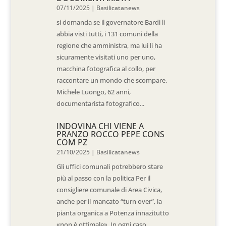
07/11/2025
|
Basilicatanews
si domanda se il governatore Bardi li
abbia visti tutti, i 131 comuni della
regione che amministra, ma lui li ha
sicuramente visitati uno per uno,
macchina fotografica al collo, per
raccontare un mondo che scompare.
Michele Luongo, 62 anni,
documentarista fotografico...
INDOVINA CHI VIENE A
PRANZO ROCCO PEPE CONS
COM PZ
21/10/2025
|
Basilicatanews
Gli uffici comunali potrebbero stare
più al passo con la politica Per il
consigliere comunale di Area Civica,
anche per il mancato “turn over”, la
pianta organica a Potenza innazitutto
«non è ottimale». In ogni caso,