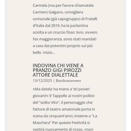
Carmela (ma per favore chiamatela
Carmen) Galgano, consigliera
comunale (già capogruppo) di Fratelli
d’Italia dal 2019, ha la parlantina
sciolta e un cruccio fisso: loro, ovvero
l’ex maggioranza, sono stati mandati
a casa dai potentini proprio sul più
bello. Inizio...
INDOVINA CHI VIENE A
PRANZO GIGI PIROZZI
ATTORE DIALETTALE
13/12/2025
|
Basilicatanews
«Ma datela ‘na mano a ‘sti poveri
giovani!» E’ l’appello ai nostri politici
del “solito Vito”, il personaggio che
l’attore di teatro amatoriale porta in
scena da cinquant’anni, insieme a “La
Maschera” Per queste Festività si
vestirà nuovamente di rosso, «non