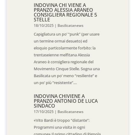
INDOVINA CHI VIENE A
PRANZO ALESSIA ARANEO
CONSIGLIERA REGIONALE 5
STELLE
18/10/2025
|
Basilicatanews
Capigliatura un po’ “punk” (per usare
un termine ormai desueto) ed
eloquio particolarmente forbito: la
trentaseienne melfitana Alessia
Araneo è consigliera regionale del
Movimento Cinque Stelle. Sogna una
Basilicata un po’ meno “resiliente” e
un po’ più “resistente”....
INDOVINA CHIVIENE A
PRANZO ANTONIO DE LUCA
SINDACO
17/10/2025
|
Basilicatanews
«Vito Bardi è troppo “distante”:
Programmi una visita in ogni
comune» Il primo cittadino di Pignola