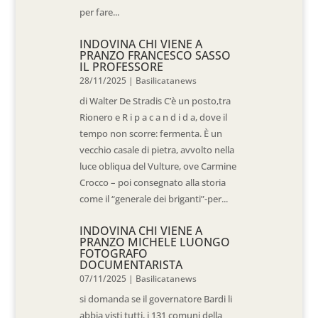
per fare...
INDOVINA CHI VIENE A
PRANZO FRANCESCO SASSO
IL PROFESSORE
28/11/2025
|
Basilicatanews
di Walter De Stradis C’è un posto,tra
Rionero e R i p a c a n d i d a, dove il
tempo non scorre: fermenta. È un
vecchio casale di pietra, avvolto nella
luce obliqua del Vulture, ove Carmine
Crocco – poi consegnato alla storia
come il “generale dei briganti”-per...
INDOVINA CHI VIENE A
PRANZO MICHELE LUONGO
FOTOGRAFO
DOCUMENTARISTA
07/11/2025
|
Basilicatanews
si domanda se il governatore Bardi li
abbia visti tutti, i 131 comuni della