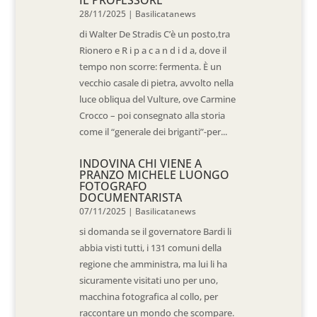
IL PROFESSORE
28/11/2025
|
Basilicatanews
di Walter De Stradis C’è un posto,tra
Rionero e R i p a c a n d i d a, dove il
tempo non scorre: fermenta. È un
vecchio casale di pietra, avvolto nella
luce obliqua del Vulture, ove Carmine
Crocco – poi consegnato alla storia
come il “generale dei briganti”-per...
INDOVINA CHI VIENE A
PRANZO MICHELE LUONGO
FOTOGRAFO
DOCUMENTARISTA
07/11/2025
|
Basilicatanews
si domanda se il governatore Bardi li
abbia visti tutti, i 131 comuni della
regione che amministra, ma lui li ha
sicuramente visitati uno per uno,
macchina fotografica al collo, per
raccontare un mondo che scompare.