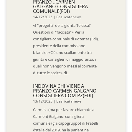
PRANZO ..CARMEN
GALGANO CONSIGLIERA
COMUNALE(FDI)
14/12/2025
|
Basilicatanews
«I “progetti” della giunta Telesca?
Questioni di “facciata”» Per la
consigliera comunale di Potenza (Fdi),
presidente della commissione
bilancio, «C’è uno scollamento tra
giunta e consiglieri di maggioranza, i
quali non vengono messi al corrente
di tutte le scelte» di...
INDOVINA CHI VIENE A
PRANZO CARMEN GALGANO
CONSIGLIERA COM PZ(FDI)
13/12/2025
|
Basilicatanews
Carmela (ma per favore chiamatela
Carmen) Galgano, consigliera
comunale (già capogruppo) di Fratelli
d’Italia dal 2019, ha la parlantina