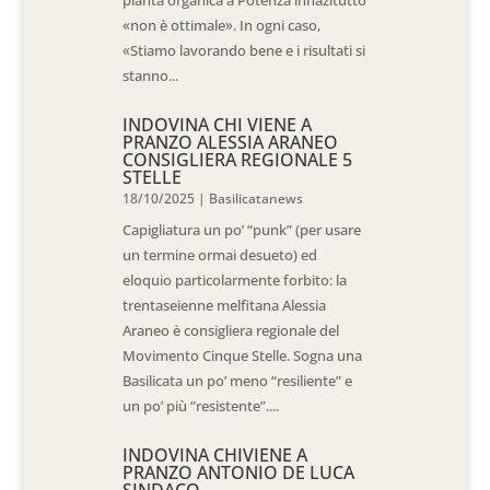
«non è ottimale». In ogni caso,
«Stiamo lavorando bene e i risultati si
stanno...
INDOVINA CHI VIENE A
PRANZO ALESSIA ARANEO
CONSIGLIERA REGIONALE 5
STELLE
18/10/2025
|
Basilicatanews
Capigliatura un po’ “punk” (per usare
un termine ormai desueto) ed
eloquio particolarmente forbito: la
trentaseienne melfitana Alessia
Araneo è consigliera regionale del
Movimento Cinque Stelle. Sogna una
Basilicata un po’ meno “resiliente” e
un po’ più “resistente”....
INDOVINA CHIVIENE A
PRANZO ANTONIO DE LUCA
SINDACO