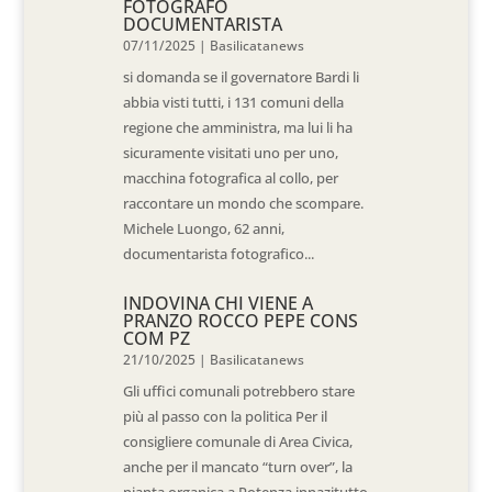
FOTOGRAFO
DOCUMENTARISTA
07/11/2025
|
Basilicatanews
si domanda se il governatore Bardi li
abbia visti tutti, i 131 comuni della
regione che amministra, ma lui li ha
sicuramente visitati uno per uno,
macchina fotografica al collo, per
raccontare un mondo che scompare.
Michele Luongo, 62 anni,
documentarista fotografico...
INDOVINA CHI VIENE A
PRANZO ROCCO PEPE CONS
COM PZ
21/10/2025
|
Basilicatanews
Gli uffici comunali potrebbero stare
più al passo con la politica Per il
consigliere comunale di Area Civica,
anche per il mancato “turn over”, la
pianta organica a Potenza innazitutto