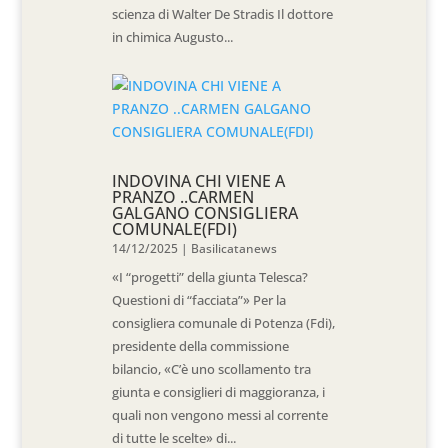
scienza di Walter De Stradis Il dottore
in chimica Augusto...
INDOVINA CHI VIENE A
PRANZO ..CARMEN
GALGANO CONSIGLIERA
COMUNALE(FDI)
14/12/2025
|
Basilicatanews
«I “progetti” della giunta Telesca?
Questioni di “facciata”» Per la
consigliera comunale di Potenza (Fdi),
presidente della commissione
bilancio, «C’è uno scollamento tra
giunta e consiglieri di maggioranza, i
quali non vengono messi al corrente
di tutte le scelte» di...