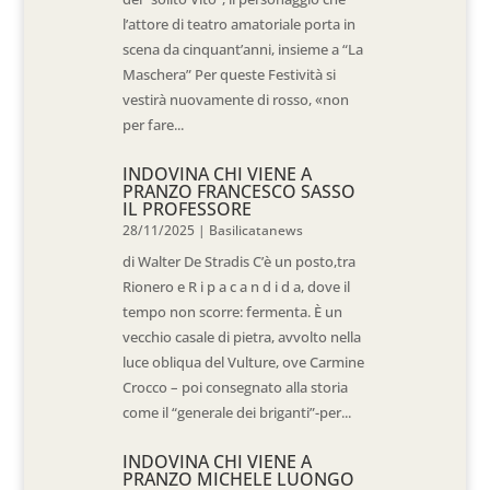
l’attore di teatro amatoriale porta in
scena da cinquant’anni, insieme a “La
Maschera” Per queste Festività si
vestirà nuovamente di rosso, «non
per fare...
INDOVINA CHI VIENE A
PRANZO FRANCESCO SASSO
IL PROFESSORE
28/11/2025
|
Basilicatanews
di Walter De Stradis C’è un posto,tra
Rionero e R i p a c a n d i d a, dove il
tempo non scorre: fermenta. È un
vecchio casale di pietra, avvolto nella
luce obliqua del Vulture, ove Carmine
Crocco – poi consegnato alla storia
come il “generale dei briganti”-per...
INDOVINA CHI VIENE A
PRANZO MICHELE LUONGO