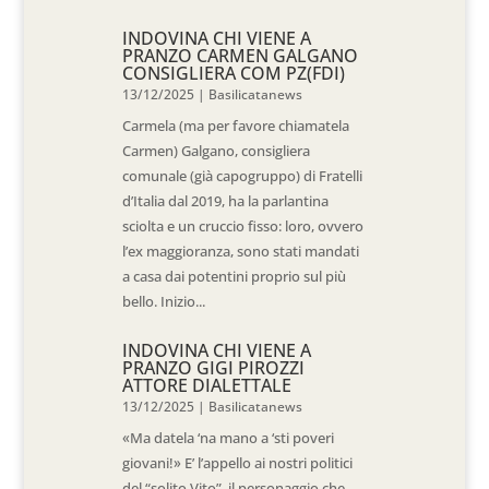
INDOVINA CHI VIENE A
PRANZO CARMEN GALGANO
CONSIGLIERA COM PZ(FDI)
13/12/2025
|
Basilicatanews
Carmela (ma per favore chiamatela
Carmen) Galgano, consigliera
comunale (già capogruppo) di Fratelli
d’Italia dal 2019, ha la parlantina
sciolta e un cruccio fisso: loro, ovvero
l’ex maggioranza, sono stati mandati
a casa dai potentini proprio sul più
bello. Inizio...
INDOVINA CHI VIENE A
PRANZO GIGI PIROZZI
ATTORE DIALETTALE
13/12/2025
|
Basilicatanews
«Ma datela ‘na mano a ‘sti poveri
giovani!» E’ l’appello ai nostri politici
del “solito Vito”, il personaggio che