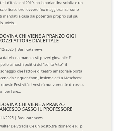
telli d’Italia dal 2019, ha la parlantina sciolta e un
ccio fisso: loro, ovvero l’ex maggioranza, sono
ti mandati a casa dai potentini proprio sul più
o. Inizio...
DOVINA CHI VIENE A PRANZO GIGI
ROZZI ATTORE DIALETTALE
/12/2025
|
Basilicatanews
 datela ‘na mano a ‘sti poveri giovani!» E’
ppello ai nostri politici del “solito Vito”, il
sonaggio che l’attore di teatro amatoriale porta
scena da cinquant’anni, insieme a “La Maschera”
 queste Festività si vestirà nuovamente di rosso,
n per fare...
DOVINA CHI VIENE A PRANZO
ANCESCO SASSO IL PROFESSORE
/11/2025
|
Basilicatanews
Walter De Stradis C’è un posto,tra Rionero e R i p