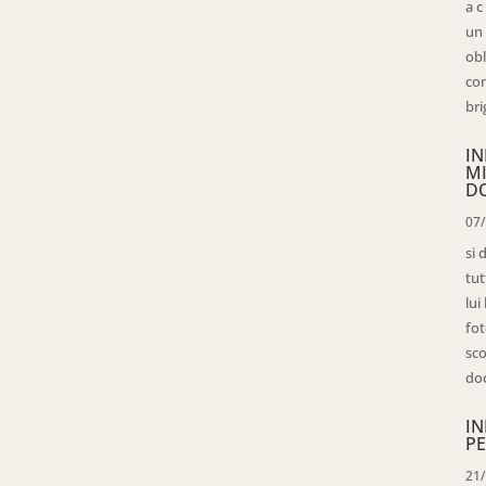
a c
un 
obl
con
bri
IN
M
D
07
si 
tut
lui
fot
sco
doc
IN
PE
21