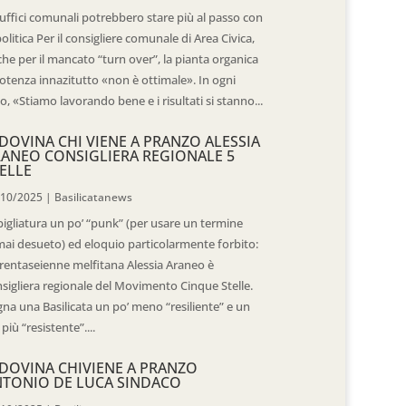
 uffici comunali potrebbero stare più al passo con
politica Per il consigliere comunale di Area Civica,
he per il mancato “turn over”, la pianta organica
otenza innazitutto «non è ottimale». In ogni
o, «Stiamo lavorando bene e i risultati si stanno...
DOVINA CHI VIENE A PRANZO ALESSIA
ANEO CONSIGLIERA REGIONALE 5
ELLE
/10/2025
|
Basilicatanews
igliatura un po’ “punk” (per usare un termine
ai desueto) ed eloquio particolarmente forbito:
trentaseienne melfitana Alessia Araneo è
sigliera regionale del Movimento Cinque Stelle.
na una Basilicata un po’ meno “resiliente” e un
 più “resistente”....
DOVINA CHIVIENE A PRANZO
TONIO DE LUCA SINDACO