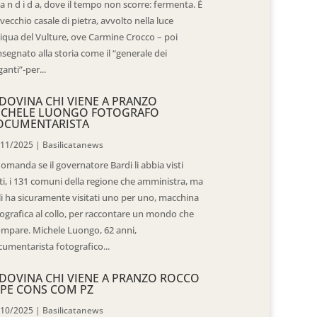
 a n d i d a, dove il tempo non scorre: fermenta. È
vecchio casale di pietra, avvolto nella luce
iqua del Vulture, ove Carmine Crocco – poi
segnato alla storia come il “generale dei
ganti”-per...
DOVINA CHI VIENE A PRANZO
ICHELE LUONGO FOTOGRAFO
OCUMENTARISTA
/11/2025
|
Basilicatanews
domanda se il governatore Bardi li abbia visti
ti, i 131 comuni della regione che amministra, ma
 li ha sicuramente visitati uno per uno, macchina
ografica al collo, per raccontare un mondo che
mpare. Michele Luongo, 62 anni,
umentarista fotografico...
DOVINA CHI VIENE A PRANZO ROCCO
PE CONS COM PZ
/10/2025
|
Basilicatanews