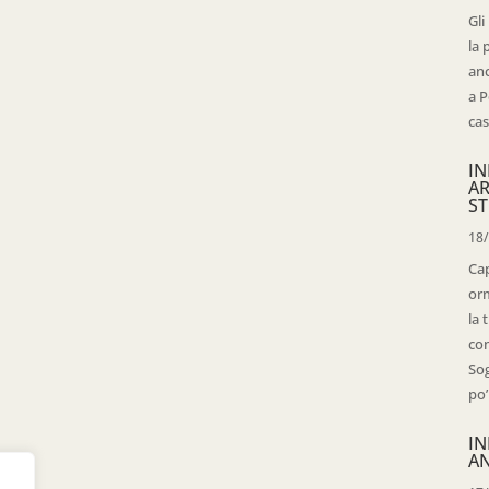
Gli
la 
anc
a P
cas
IN
AR
ST
18
Cap
orm
la 
con
Sog
po’
IN
AN