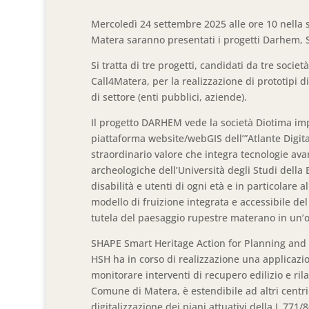
Mercoledì 24 settembre 2025 alle ore 10 nella 
Matera saranno presentati i progetti Darhem, 
Si tratta di tre progetti, candidati da tre soc
Call4Matera, per la realizzazione di prototipi di
di settore (enti pubblici, aziende).
Il progetto DARHEM vede la società Diotima imp
piattaforma website/webGIS dell’”Atlante Digit
straordinario valore che integra tecnologie avan
archeologiche dell’Università degli Studi della Ba
disabilità e utenti di ogni età e in particolare
modello di fruizione integrata e accessibile de
tutela del paesaggio rupestre materano in un’ot
SHAPE Smart Heritage Action for Planning and E
HSH ha in corso di realizzazione una applicazi
monitorare interventi di recupero edilizio e ri
Comune di Matera, è estendibile ad altri centri s
digitalizzazione dei piani attuativi della L.771