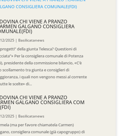
DOVINA CHI VIENE A PRANZO
CARMEN GALGANO CONSIGLIERA
OMUNALE(FDI)
/12/2025
|
Basilicatanews
“progetti” della giunta Telesca? Questioni di
cciata”» Per la consigliera comunale di Potenza
i), presidente della commissione bilancio, «C’è
 scollamento tra giunta e consiglieri di
gioranza, i quali non vengono messi al corrente
tutte le scelte» di...
DOVINA CHI VIENE A PRANZO
ARMEN GALGANO CONSIGLIERA COM
(FDI)
/12/2025
|
Basilicatanews
rmela (ma per favore chiamatela Carmen)
gano, consigliera comunale (già capogruppo) di