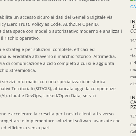
abilita un accesso sicuro ai dati del Gemello Digitale via
IN
icy (Zero Trust, Policy as Code, AuthZEN OpenID,
..
C
 data space con modello autorizzativo moderno e analizza i
l rischio operativo.
14
«I 
 e strategie per soluzioni complete, efficaci ed
“fa
nnale, ereditata attraverso il marchio “storico” Altrimedia,
(Fd
ia di comunicazione a ciclo completo a cui si è aggiunta
uno
chio Streamiotica.
mag
i servizi informatici con una specializzazione storica
di 
mativi Territoriali (SIT/GIS), affiancata oggi da competenze
le (AI), cloud e DevOps, Linked/Open Data, servizi
IN
C
PZ
one e accelerare la crescita per i nostri clienti attraverso
13
 progettare e implementare soluzioni software avanzate che
Ca
 ed efficienza senza pari.
Gal