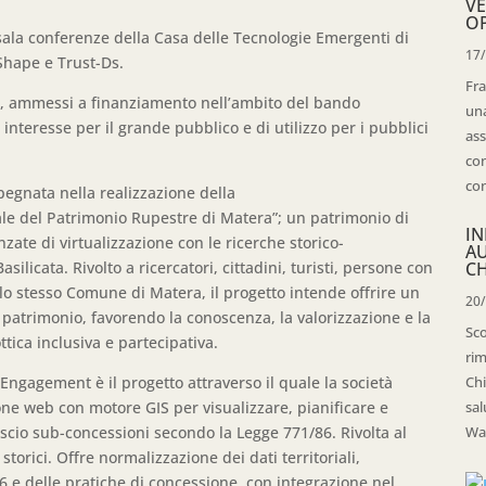
VE
OP
sala conferenze della Casa delle Tecnologie Emergenti di
17
Shape e Trust-Ds.
Fra
ietà, ammessi a finanziamento nell’ambito del bando
una
 interesse per il grande pubblico e di utilizzo per i pubblici
ass
con
con
egnata nella realizzazione della
ale del Patrimonio Rupestre di Matera”; un patrimonio di
IN
zate di virtualizzazione con le ricerche storico-
A
silicata. Rivolto a ricercatori, cittadini, turisti, persone con
CH
 allo stesso Comune di Matera, il progetto intende offrire un
20
l patrimonio, favorendo la conoscenza, la valorizzazione e la
Sco
tica inclusiva e partecipativa.
rim
ngagement è il progetto attraverso il quale la società
Chi
one web con motore GIS per visualizzare, pianificare e
sal
lascio sub-concessioni secondo la Legge 771/86. Rivolta al
Wal
torici. Offre normalizzazione dei dati territoriali,
/86 e delle pratiche di concessione, con integrazione nel