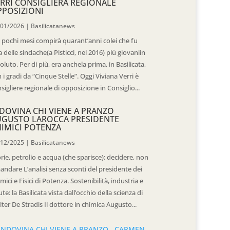
RRI CONSIGLIERA REGIONALE
POSIZIONI
/01/2026
|
Basilicatanews
 pochi mesi compirà quarant’anni colei che fu
 delle sindache(a Pisticci, nel 2016) più giovaniin
oluto. Per di più, era anchela prima, in Basilicata,
 i gradi da “Cinque Stelle”. Oggi Viviana Verri è
sigliere regionale di opposizione in Consiglio...
DOVINA CHI VIENE A PRANZO
UGUSTO LAROCCA PRESIDENTE
IMICI POTENZA
/12/2025
|
Basilicatanews
rie, petrolio e acqua (che sparisce): decidere, non
andare L’analisi senza sconti del presidente dei
mici e Fisici di Potenza. Sostenibilità, industria e
ute: la Basilicata vista dall’occhio della scienza di
ter De Stradis Il dottore in chimica Augusto...