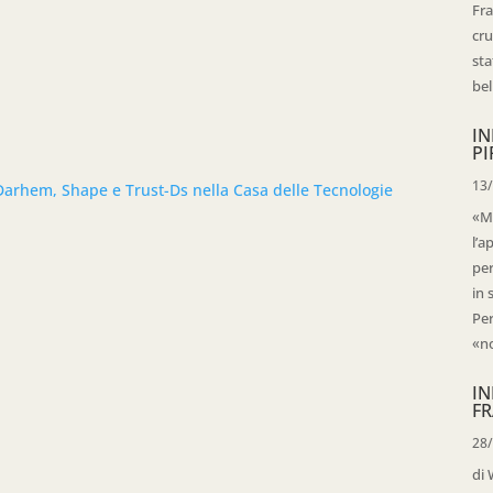
Fra
cru
sta
bell
IN
PI
13
Darhem, Shape e Trust-Ds nella Casa delle Tecnologie
«Ma
l’a
per
in 
Per
«no
IN
FR
28
di 