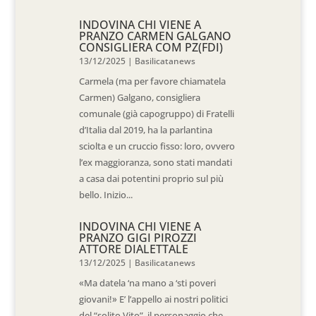
INDOVINA CHI VIENE A
PRANZO CARMEN GALGANO
CONSIGLIERA COM PZ(FDI)
13/12/2025
|
Basilicatanews
Carmela (ma per favore chiamatela
Carmen) Galgano, consigliera
comunale (già capogruppo) di Fratelli
d’Italia dal 2019, ha la parlantina
sciolta e un cruccio fisso: loro, ovvero
l’ex maggioranza, sono stati mandati
a casa dai potentini proprio sul più
bello. Inizio...
INDOVINA CHI VIENE A
PRANZO GIGI PIROZZI
ATTORE DIALETTALE
13/12/2025
|
Basilicatanews
«Ma datela ‘na mano a ‘sti poveri
giovani!» E’ l’appello ai nostri politici
del “solito Vito”, il personaggio che