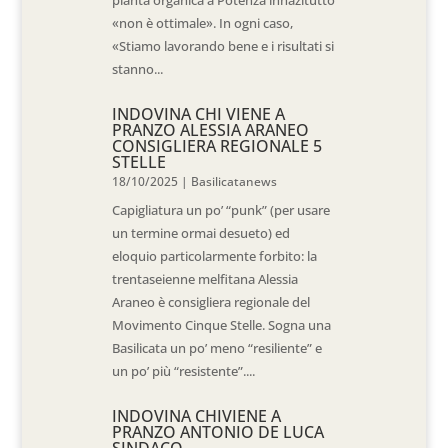
«non è ottimale». In ogni caso,
«Stiamo lavorando bene e i risultati si
stanno...
INDOVINA CHI VIENE A
PRANZO ALESSIA ARANEO
CONSIGLIERA REGIONALE 5
STELLE
18/10/2025
|
Basilicatanews
Capigliatura un po’ “punk” (per usare
un termine ormai desueto) ed
eloquio particolarmente forbito: la
trentaseienne melfitana Alessia
Araneo è consigliera regionale del
Movimento Cinque Stelle. Sogna una
Basilicata un po’ meno “resiliente” e
un po’ più “resistente”....
INDOVINA CHIVIENE A
PRANZO ANTONIO DE LUCA
SINDACO