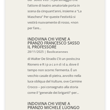
l’attore di teatro amatoriale porta in
scena da cinquant’anni, insieme a “La
Maschera” Per queste Festività si
vestirà nuovamente di rosso, «non
per fare...
INDOVINA CHI VIENE A
PRANZO FRANCESCO SASSO
IL PROFESSORE
28/11/2025
|
Basilicatanews
di Walter De Stradis C’è un posto,tra
Rionero e R i p a c a n d i d a, dove il
tempo non scorre: fermenta. È un
vecchio casale di pietra, avvolto nella
luce obliqua del Vulture, ove Carmine
Crocco – poi consegnato alla storia
come il “generale dei briganti”-per...
INDOVINA CHI VIENE A
PRANZO MICHELE LUONGO