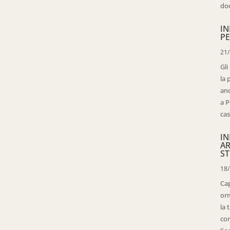
doc
IN
PE
21
Gli
la 
anc
a P
cas
IN
AR
ST
18
Cap
orm
la 
con