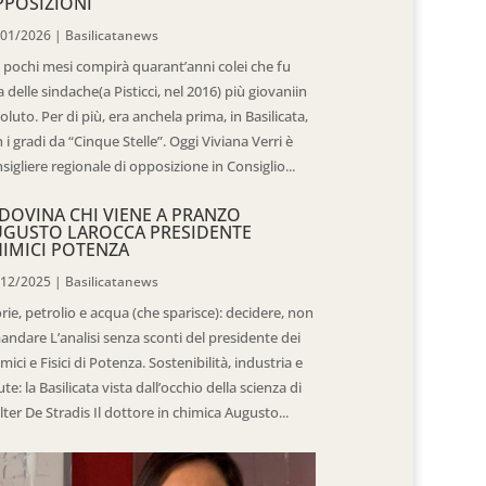
POSIZIONI
/01/2026
|
Basilicatanews
 pochi mesi compirà quarant’anni colei che fu
 delle sindache(a Pisticci, nel 2016) più giovaniin
oluto. Per di più, era anchela prima, in Basilicata,
 i gradi da “Cinque Stelle”. Oggi Viviana Verri è
sigliere regionale di opposizione in Consiglio...
DOVINA CHI VIENE A PRANZO
UGUSTO LAROCCA PRESIDENTE
IMICI POTENZA
/12/2025
|
Basilicatanews
rie, petrolio e acqua (che sparisce): decidere, non
andare L’analisi senza sconti del presidente dei
mici e Fisici di Potenza. Sostenibilità, industria e
ute: la Basilicata vista dall’occhio della scienza di
ter De Stradis Il dottore in chimica Augusto...