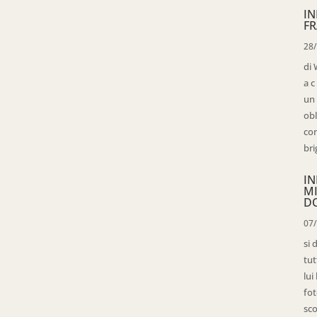
IN
FR
28
di 
a c
un 
obl
con
bri
IN
M
D
07
si 
tut
lui
fot
sco