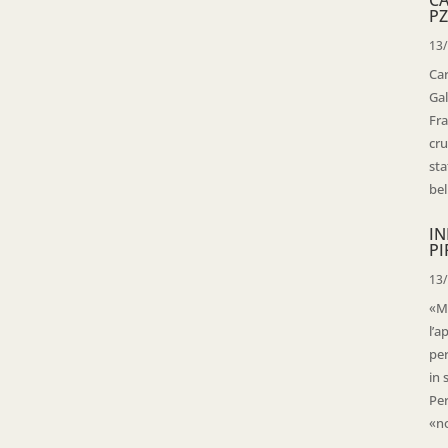
PZ
13
Ca
Gal
Fra
cru
sta
bell
IN
PI
13
«Ma
l’a
per
in 
Per
«no