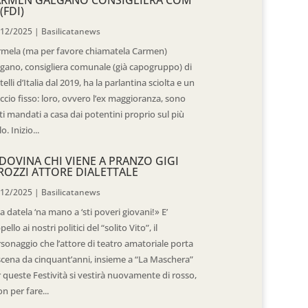
(FDI)
/12/2025
|
Basilicatanews
rmela (ma per favore chiamatela Carmen)
gano, consigliera comunale (già capogruppo) di
telli d’Italia dal 2019, ha la parlantina sciolta e un
ccio fisso: loro, ovvero l’ex maggioranza, sono
ti mandati a casa dai potentini proprio sul più
o. Inizio...
DOVINA CHI VIENE A PRANZO GIGI
ROZZI ATTORE DIALETTALE
/12/2025
|
Basilicatanews
 datela ‘na mano a ‘sti poveri giovani!» E’
ppello ai nostri politici del “solito Vito”, il
sonaggio che l’attore di teatro amatoriale porta
scena da cinquant’anni, insieme a “La Maschera”
 queste Festività si vestirà nuovamente di rosso,
n per fare...