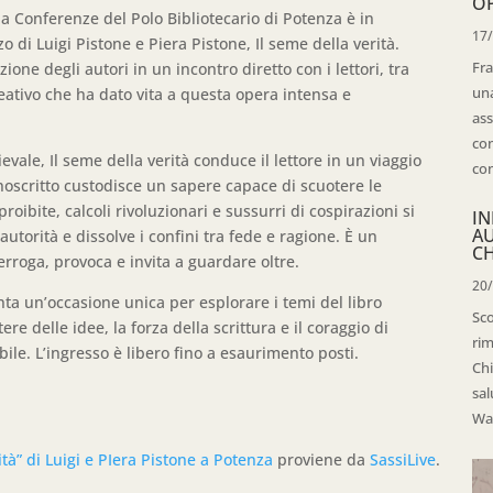
OP
a Conferenze del Polo Bibliotecario di Potenza è in
17
i Luigi Pistone e Piera Pistone, Il seme della verità.
Fra
ione degli autori in un incontro diretto con i lettori, tra
una
eativo che ha dato vita a questa opera intensa e
ass
con
ale, Il seme della verità conduce il lettore in un viaggio
con
noscritto custodisce un sapere capace di scuotere le
ibite, calcoli rivoluzionari e sussurri di cospirazioni si
IN
A
’autorità e dissolve i confini tra fede e ragione. È un
CH
rroga, provoca e invita a guardare oltre.
20
ta un’occasione unica per esplorare i temi del libro
Sco
re delle idee, la forza della scrittura e il coraggio di
rim
le. L’ingresso è libero fino a esaurimento posti.
Chi
sal
Wal
ità” di Luigi e PIera Pistone a Potenza
proviene da
SassiLive
.