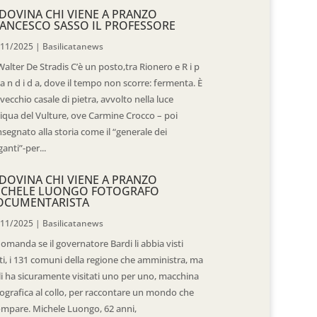
DOVINA CHI VIENE A PRANZO
ANCESCO SASSO IL PROFESSORE
/11/2025
|
Basilicatanews
Walter De Stradis C’è un posto,tra Rionero e R i p
 a n d i d a, dove il tempo non scorre: fermenta. È
vecchio casale di pietra, avvolto nella luce
iqua del Vulture, ove Carmine Crocco – poi
segnato alla storia come il “generale dei
ganti”-per...
DOVINA CHI VIENE A PRANZO
ICHELE LUONGO FOTOGRAFO
OCUMENTARISTA
/11/2025
|
Basilicatanews
domanda se il governatore Bardi li abbia visti
ti, i 131 comuni della regione che amministra, ma
 li ha sicuramente visitati uno per uno, macchina
ografica al collo, per raccontare un mondo che
mpare. Michele Luongo, 62 anni,