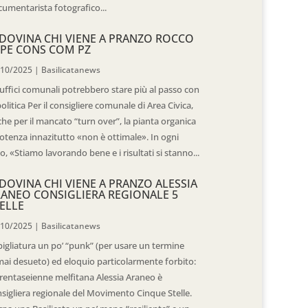
umentarista fotografico...
DOVINA CHI VIENE A PRANZO ROCCO
PE CONS COM PZ
/10/2025
|
Basilicatanews
 uffici comunali potrebbero stare più al passo con
politica Per il consigliere comunale di Area Civica,
he per il mancato “turn over”, la pianta organica
otenza innazitutto «non è ottimale». In ogni
o, «Stiamo lavorando bene e i risultati si stanno...
DOVINA CHI VIENE A PRANZO ALESSIA
ANEO CONSIGLIERA REGIONALE 5
ELLE
/10/2025
|
Basilicatanews
igliatura un po’ “punk” (per usare un termine
ai desueto) ed eloquio particolarmente forbito:
trentaseienne melfitana Alessia Araneo è
sigliera regionale del Movimento Cinque Stelle.