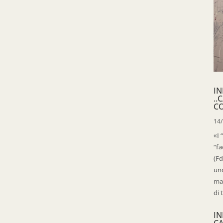
IN
..
C
14
«I 
“fa
(Fd
uno
mag
di 
IN
C