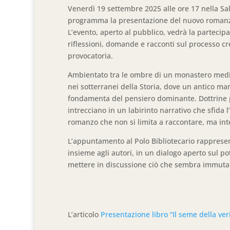
Venerdì 19 settembre 2025 alle ore 17 nella Sal
programma la presentazione del nuovo romanzo d
L’evento, aperto al pubblico, vedrà la partecipaz
riflessioni, domande e racconti sul processo cr
provocatoria.
Ambientato tra le ombre di un monastero mediev
nei sotterranei della Storia, dove un antico ma
fondamenta del pensiero dominante. Dottrine pro
intrecciano in un labirinto narrativo che sfida l
romanzo che non si limita a raccontare, ma inte
L’appuntamento al Polo Bibliotecario rappresen
insieme agli autori, in un dialogo aperto sul pote
mettere in discussione ciò che sembra immutabi
L’articolo
Presentazione libro “Il seme della ver