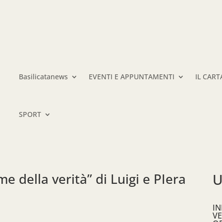
Basilicatanews
EVENTI E APPUNTAMENTI
IL CAR
SPORT
me della verità” di Luigi e PIera
U
IN
VE