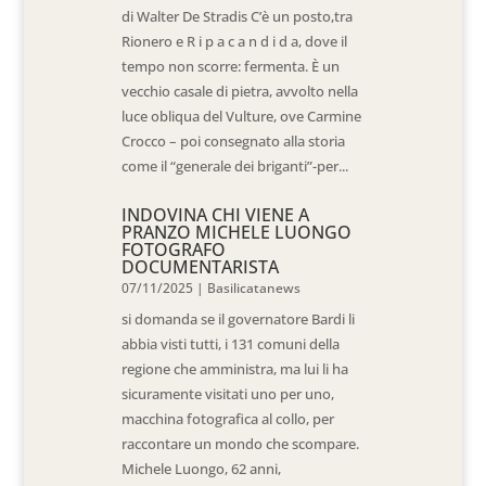
di Walter De Stradis C’è un posto,tra
Rionero e R i p a c a n d i d a, dove il
tempo non scorre: fermenta. È un
vecchio casale di pietra, avvolto nella
luce obliqua del Vulture, ove Carmine
Crocco – poi consegnato alla storia
come il “generale dei briganti”-per...
INDOVINA CHI VIENE A
PRANZO MICHELE LUONGO
FOTOGRAFO
DOCUMENTARISTA
07/11/2025
|
Basilicatanews
si domanda se il governatore Bardi li
abbia visti tutti, i 131 comuni della
regione che amministra, ma lui li ha
sicuramente visitati uno per uno,
macchina fotografica al collo, per
raccontare un mondo che scompare.
Michele Luongo, 62 anni,