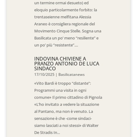
un termine ormai desueto) ed
eloquio particolarmente forbito: la
trentaseienne melfitana Alessia
Araneo è consigliera regionale del
Movimento Cinque Stelle. Sogna una
Basilicata un po’ meno “resiliente” e
un po’ più “resistente”....
INDOVINA CHIVIENE A
PRANZO ANTONIO DE LUCA
SINDACO
17/10/2025
|
Basilicatanews
«Vito Bardi è troppo “distante”:
Programmi una visita in ogni
comune» Il primo cittadino di Pignola
«L’ho invitato a vedere la situazione
al Pantano, ma non è venuto. La
sensazione è che -come sindaci-
siamo lasciati a noi stessi» di Walter
De Stradis In...