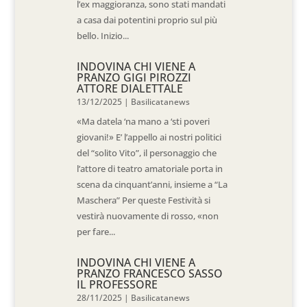
l’ex maggioranza, sono stati mandati
a casa dai potentini proprio sul più
bello. Inizio...
INDOVINA CHI VIENE A
PRANZO GIGI PIROZZI
ATTORE DIALETTALE
13/12/2025
|
Basilicatanews
«Ma datela ‘na mano a ‘sti poveri
giovani!» E’ l’appello ai nostri politici
del “solito Vito”, il personaggio che
l’attore di teatro amatoriale porta in
scena da cinquant’anni, insieme a “La
Maschera” Per queste Festività si
vestirà nuovamente di rosso, «non
per fare...
INDOVINA CHI VIENE A
PRANZO FRANCESCO SASSO
IL PROFESSORE
28/11/2025
|
Basilicatanews