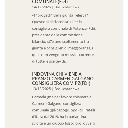
COMUNALE(FDI)
14/12/2025
|
Basilicatanews
«I “progetti” della giunta Telesca?
Questioni di “facciata”» Per la
consigliera comunale di Potenza (Fdi),
presidente della commissione
bilancio, «C’è uno scollamento tra
giunta e consiglieri di maggioranza, i
quali non vengono messi al corrente
di tutte le scelte» di...
INDOVINA CHI VIENE A
PRANZO CARMEN GALGANO
CONSIGLIERA COM PZ(FDI)
13/12/2025
|
Basilicatanews
Carmela (ma per favore chiamatela
Carmen) Galgano, consigliera
comunale (già capogruppo) di Fratelli
d’Italia dal 2019, ha la parlantina
sciolta e un cruccio fisso: loro, ovvero