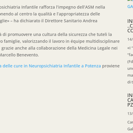
psichiatria Infantile rafforza l’impegno dell’ASM nella
ponendo al centro la qualità e l’appropriatezza delle
glie» – ha dichiarato il Direttore Sanitario Andrea
IN
..
C
di promuovere una cultura della sicurezza che tuteli la
14
loro famiglie, valorizzando il lavoro in équipe multidisciplinare
zi grazie anche alla collaborazione della Medicina Legale nei
«I 
 Marcello Benevento.
“fa
(Fd
 delle cure in Neuropsichiatria Infantile a Potenza
proviene
uno
mag
di 
IN
C
PZ
13
Ca
Gal