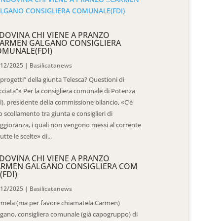
DOVINA CHI VIENE A PRANZO
CARMEN GALGANO CONSIGLIERA
OMUNALE(FDI)
/12/2025
|
Basilicatanews
“progetti” della giunta Telesca? Questioni di
cciata”» Per la consigliera comunale di Potenza
i), presidente della commissione bilancio, «C’è
 scollamento tra giunta e consiglieri di
gioranza, i quali non vengono messi al corrente
tutte le scelte» di...
DOVINA CHI VIENE A PRANZO
ARMEN GALGANO CONSIGLIERA COM
(FDI)
/12/2025
|
Basilicatanews
rmela (ma per favore chiamatela Carmen)
gano, consigliera comunale (già capogruppo) di