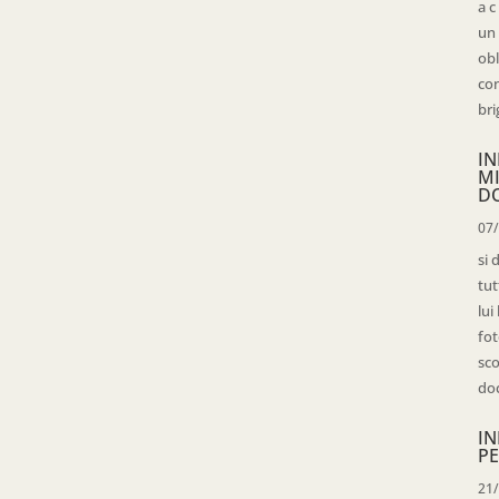
a c
un 
obl
con
bri
IN
M
D
07
si 
tut
lui
fot
sco
doc
IN
PE
21