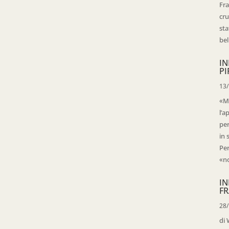
Fra
cru
sta
bell
IN
PI
13
«Ma
l’a
per
in 
Per
«no
IN
FR
28
di 