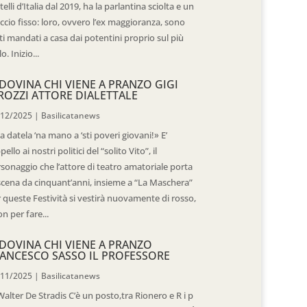
telli d’Italia dal 2019, ha la parlantina sciolta e un
ccio fisso: loro, ovvero l’ex maggioranza, sono
ti mandati a casa dai potentini proprio sul più
o. Inizio...
DOVINA CHI VIENE A PRANZO GIGI
ROZZI ATTORE DIALETTALE
/12/2025
|
Basilicatanews
 datela ‘na mano a ‘sti poveri giovani!» E’
ppello ai nostri politici del “solito Vito”, il
sonaggio che l’attore di teatro amatoriale porta
scena da cinquant’anni, insieme a “La Maschera”
 queste Festività si vestirà nuovamente di rosso,
n per fare...
DOVINA CHI VIENE A PRANZO
ANCESCO SASSO IL PROFESSORE
/11/2025
|
Basilicatanews
Walter De Stradis C’è un posto,tra Rionero e R i p