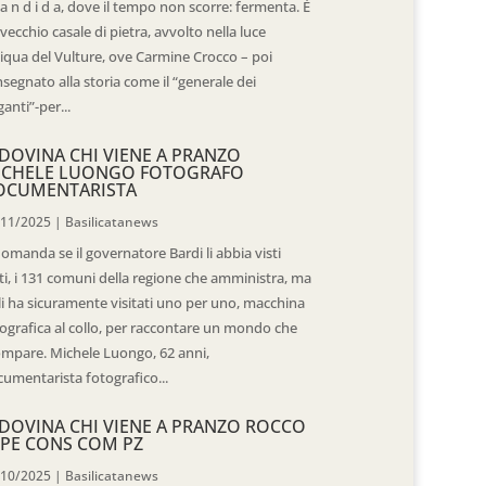
 a n d i d a, dove il tempo non scorre: fermenta. È
vecchio casale di pietra, avvolto nella luce
iqua del Vulture, ove Carmine Crocco – poi
segnato alla storia come il “generale dei
ganti”-per...
DOVINA CHI VIENE A PRANZO
ICHELE LUONGO FOTOGRAFO
OCUMENTARISTA
/11/2025
|
Basilicatanews
domanda se il governatore Bardi li abbia visti
ti, i 131 comuni della regione che amministra, ma
 li ha sicuramente visitati uno per uno, macchina
ografica al collo, per raccontare un mondo che
mpare. Michele Luongo, 62 anni,
umentarista fotografico...
DOVINA CHI VIENE A PRANZO ROCCO
PE CONS COM PZ
/10/2025
|
Basilicatanews