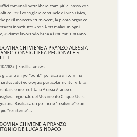
 uffici comunali potrebbero stare più al passo con
politica Per il consigliere comunale di Area Civica,
he per il mancato “turn over”, la pianta organica
otenza innazitutto «non è ottimale». In ogni
o, «Stiamo lavorando bene e i risultati si stanno...
DOVINA CHI VIENE A PRANZO ALESSIA
ANEO CONSIGLIERA REGIONALE 5
ELLE
/10/2025
|
Basilicatanews
igliatura un po’ “punk” (per usare un termine
ai desueto) ed eloquio particolarmente forbito:
trentaseienne melfitana Alessia Araneo è
sigliera regionale del Movimento Cinque Stelle.
na una Basilicata un po’ meno “resiliente” e un
 più “resistente”....
DOVINA CHIVIENE A PRANZO
TONIO DE LUCA SINDACO