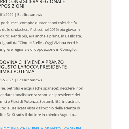
RRI CONSIGLIERA REGIONALE
POSIZIONI
/01/2026
|
Basilicatanews
 pochi mesi compirà quarant’anni colei che fu
 delle sindache(a Pisticci, nel 2016) più giovaniin
oluto. Per di più, era anchela prima, in Basilicata,
 i gradi da “Cinque Stelle”. Oggi Viviana Verri è
sigliere regionale di opposizione in Consiglio...
DOVINA CHI VIENE A PRANZO
UGUSTO LAROCCA PRESIDENTE
IMICI POTENZA
/12/2025
|
Basilicatanews
rie, petrolio e acqua (che sparisce): decidere, non
andare L’analisi senza sconti del presidente dei
mici e Fisici di Potenza. Sostenibilità, industria e
ute: la Basilicata vista dall’occhio della scienza di
ter De Stradis Il dottore in chimica Augusto...