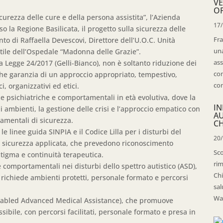
VE
OP
curezza delle cure e della persona assistita”, l’Azienda
17
 la Regione Basilicata, il progetto sulla sicurezza delle
Fra
nto di Raffaella Devescovi, Direttore dell’U.O.C. Unità
una
tile dell’Ospedale “Madonna delle Grazie”.
ass
la Legge 24/2017 (Gelli-Bianco), non è soltanto riduzione dei
con
nche garanzia di un approccio appropriato, tempestivo,
con
i, organizzativi ed etici.
ze psichiatriche e comportamentali in età evolutiva, dove la
IN
i ambienti, la gestione delle crisi e l’approccio empatico con
A
amentali di sicurezza.
CH
, le linee guida SINPIA e il Codice Lilla per i disturbi del
20
 sicurezza applicata, che prevedono riconoscimento
Sco
 stigma e continuità terapeutica.
rim
 comportamentali nei disturbi dello spettro autistico (ASD),
Chi
ichiede ambienti protetti, personale formato e percorsi
sal
Wal
(Disabled Advanced Medical Assistance), che promuove
ibile, con percorsi facilitati, personale formato e presa in