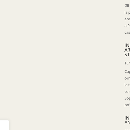
Gli
la 
anc
a P
cas
IN
AR
ST
18
Cap
orm
la 
con
Sog
po’
IN
AN