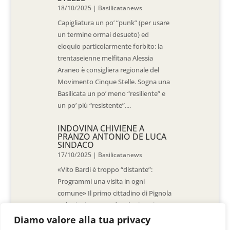
18/10/2025
|
Basilicatanews
Capigliatura un po’ “punk” (per usare
un termine ormai desueto) ed
eloquio particolarmente forbito: la
trentaseienne melfitana Alessia
Araneo è consigliera regionale del
Movimento Cinque Stelle. Sogna una
Basilicata un po’ meno “resiliente” e
un po’ più “resistente”....
INDOVINA CHIVIENE A
PRANZO ANTONIO DE LUCA
SINDACO
17/10/2025
|
Basilicatanews
«Vito Bardi è troppo “distante”:
Programmi una visita in ogni
comune» Il primo cittadino di Pignola
«L’ho invitato a vedere la situazione
al Pantano, ma non è venuto. La
Diamo valore alla tua privacy
sensazione è che -come sindaci-