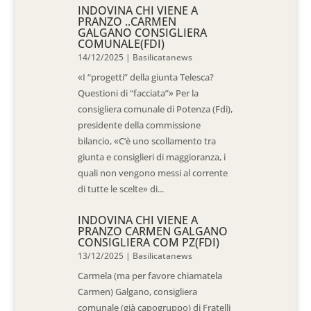
INDOVINA CHI VIENE A
PRANZO ..CARMEN
GALGANO CONSIGLIERA
COMUNALE(FDI)
14/12/2025
|
Basilicatanews
«I “progetti” della giunta Telesca?
Questioni di “facciata”» Per la
consigliera comunale di Potenza (Fdi),
presidente della commissione
bilancio, «C’è uno scollamento tra
giunta e consiglieri di maggioranza, i
quali non vengono messi al corrente
di tutte le scelte» di...
INDOVINA CHI VIENE A
PRANZO CARMEN GALGANO
CONSIGLIERA COM PZ(FDI)
13/12/2025
|
Basilicatanews
Carmela (ma per favore chiamatela
Carmen) Galgano, consigliera
comunale (già capogruppo) di Fratelli