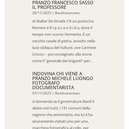
PRANZO FRANCESCO SASSO
IL PROFESSORE
28/11/2025
|
Basilicatanews
di Walter De Stradis C’è un posto,tra
Rionero e R i p a c a n d i d a, dove il
tempo non scorre: fermenta. È un
vecchio casale di pietra, avvolto nella
luce obliqua del Vulture, ove Carmine
Crocco – poi consegnato alla storia
come il “generale dei briganti”-per...
INDOVINA CHI VIENE A
PRANZO MICHELE LUONGO
FOTOGRAFO
DOCUMENTARISTA
07/11/2025
|
Basilicatanews
si domanda se il governatore Bardi li
abbia visti tutti, i 131 comuni della
regione che amministra, ma lui li ha
sicuramente visitati uno per uno,
macchina fotografica al collo, per