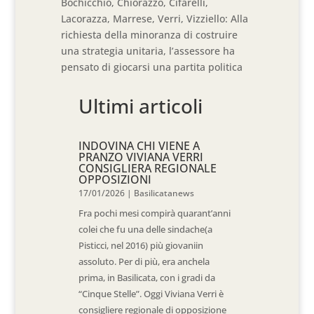
Bochicchio, Chiorazzo, Cifarelli,
Lacorazza, Marrese, Verri, Vizziello: Alla
richiesta della minoranza di costruire
una strategia unitaria, l’assessore ha
pensato di giocarsi una partita politica
Ultimi articoli
INDOVINA CHI VIENE A
PRANZO VIVIANA VERRI
CONSIGLIERA REGIONALE
OPPOSIZIONI
17/01/2026
|
Basilicatanews
Fra pochi mesi compirà quarant’anni
colei che fu una delle sindache(a
Pisticci, nel 2016) più giovaniin
assoluto. Per di più, era anchela
prima, in Basilicata, con i gradi da
“Cinque Stelle”. Oggi Viviana Verri è
consigliere regionale di opposizione