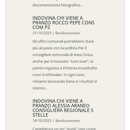
documentarista fotografico...
INDOVINA CHI VIENE A
PRANZO ROCCO PEPE CONS
COM PZ
21/10/2025
|
Basilicatanews
Gli uffici comunali potrebbero stare
più al passo con la politica Per il
consigliere comunale di Area Civica,
anche per il mancato “turn over”, la
pianta organica a Potenza innazitutto
«non è ottimale». In ogni caso,
«Stiamo lavorando bene e i risultati si
stanno...
INDOVINA CHI VIENE A
PRANZO ALESSIA ARANEO
CONSIGLIERA REGIONALE 5
STELLE
18/10/2025
|
Basilicatanews
Capigliatura un po’ “punk” (per usare