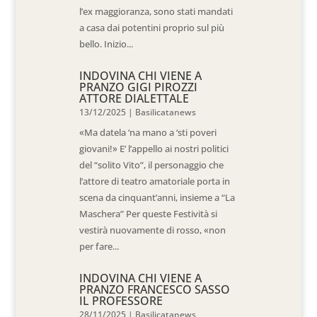
l’ex maggioranza, sono stati mandati
a casa dai potentini proprio sul più
bello. Inizio...
INDOVINA CHI VIENE A
PRANZO GIGI PIROZZI
ATTORE DIALETTALE
13/12/2025
|
Basilicatanews
«Ma datela ‘na mano a ‘sti poveri
giovani!» E’ l’appello ai nostri politici
del “solito Vito”, il personaggio che
l’attore di teatro amatoriale porta in
scena da cinquant’anni, insieme a “La
Maschera” Per queste Festività si
vestirà nuovamente di rosso, «non
per fare...
INDOVINA CHI VIENE A
PRANZO FRANCESCO SASSO
IL PROFESSORE
28/11/2025
|
Basilicatanews