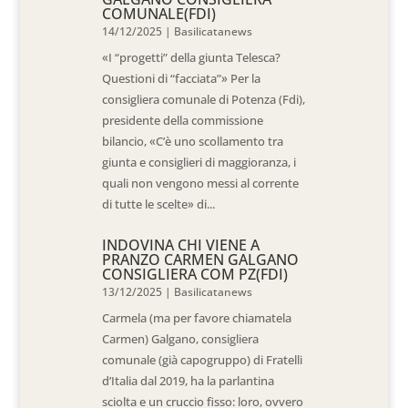
COMUNALE(FDI)
14/12/2025
|
Basilicatanews
«I “progetti” della giunta Telesca?
Questioni di “facciata”» Per la
consigliera comunale di Potenza (Fdi),
presidente della commissione
bilancio, «C’è uno scollamento tra
giunta e consiglieri di maggioranza, i
quali non vengono messi al corrente
di tutte le scelte» di...
INDOVINA CHI VIENE A
PRANZO CARMEN GALGANO
CONSIGLIERA COM PZ(FDI)
13/12/2025
|
Basilicatanews
Carmela (ma per favore chiamatela
Carmen) Galgano, consigliera
comunale (già capogruppo) di Fratelli
d’Italia dal 2019, ha la parlantina
sciolta e un cruccio fisso: loro, ovvero