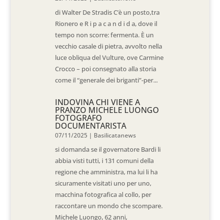
di Walter De Stradis C’è un posto,tra
Rionero e R i p a c a n d i d a, dove il
tempo non scorre: fermenta. È un
vecchio casale di pietra, avvolto nella
luce obliqua del Vulture, ove Carmine
Crocco – poi consegnato alla storia
come il “generale dei briganti”-per...
INDOVINA CHI VIENE A
PRANZO MICHELE LUONGO
FOTOGRAFO
DOCUMENTARISTA
07/11/2025
|
Basilicatanews
si domanda se il governatore Bardi li
abbia visti tutti, i 131 comuni della
regione che amministra, ma lui li ha
sicuramente visitati uno per uno,
macchina fotografica al collo, per
raccontare un mondo che scompare.
Michele Luongo, 62 anni,