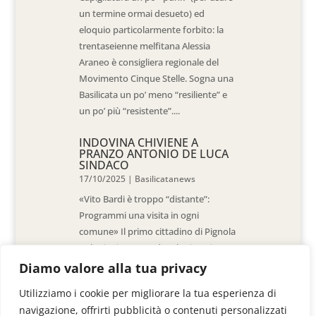
un termine ormai desueto) ed
eloquio particolarmente forbito: la
trentaseienne melfitana Alessia
Araneo è consigliera regionale del
Movimento Cinque Stelle. Sogna una
Basilicata un po’ meno “resiliente” e
un po’ più “resistente”....
INDOVINA CHIVIENE A
PRANZO ANTONIO DE LUCA
SINDACO
17/10/2025
|
Basilicatanews
«Vito Bardi è troppo “distante”:
Programmi una visita in ogni
comune» Il primo cittadino di Pignola
«L’ho invitato a vedere la situazione
al Pantano, ma non è venuto. La
Diamo valore alla tua privacy
sensazione è che -come sindaci-
Utilizziamo i cookie per migliorare la tua esperienza di
siamo lasciati a noi stessi» di Walter
navigazione, offrirti pubblicità o contenuti personalizzati
De Stradis In...