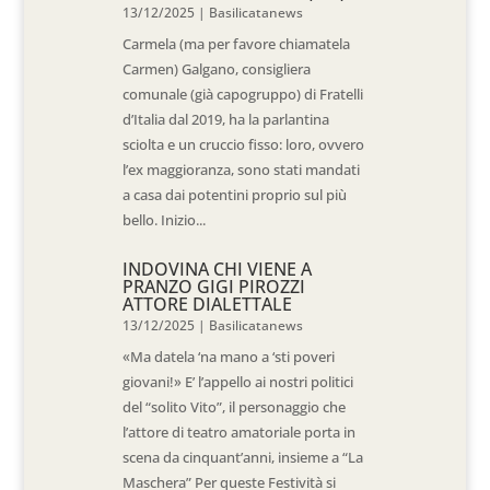
13/12/2025
|
Basilicatanews
Carmela (ma per favore chiamatela
Carmen) Galgano, consigliera
comunale (già capogruppo) di Fratelli
d’Italia dal 2019, ha la parlantina
sciolta e un cruccio fisso: loro, ovvero
l’ex maggioranza, sono stati mandati
a casa dai potentini proprio sul più
bello. Inizio...
INDOVINA CHI VIENE A
PRANZO GIGI PIROZZI
ATTORE DIALETTALE
13/12/2025
|
Basilicatanews
«Ma datela ‘na mano a ‘sti poveri
giovani!» E’ l’appello ai nostri politici
del “solito Vito”, il personaggio che
l’attore di teatro amatoriale porta in
scena da cinquant’anni, insieme a “La
Maschera” Per queste Festività si