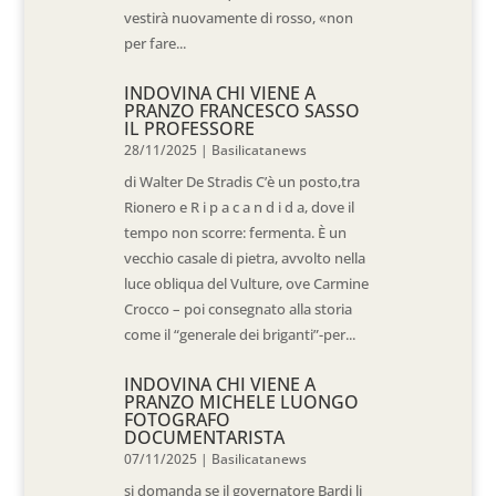
vestirà nuovamente di rosso, «non
per fare...
INDOVINA CHI VIENE A
PRANZO FRANCESCO SASSO
IL PROFESSORE
28/11/2025
|
Basilicatanews
di Walter De Stradis C’è un posto,tra
Rionero e R i p a c a n d i d a, dove il
tempo non scorre: fermenta. È un
vecchio casale di pietra, avvolto nella
luce obliqua del Vulture, ove Carmine
Crocco – poi consegnato alla storia
come il “generale dei briganti”-per...
INDOVINA CHI VIENE A
PRANZO MICHELE LUONGO
FOTOGRAFO
DOCUMENTARISTA
07/11/2025
|
Basilicatanews
si domanda se il governatore Bardi li