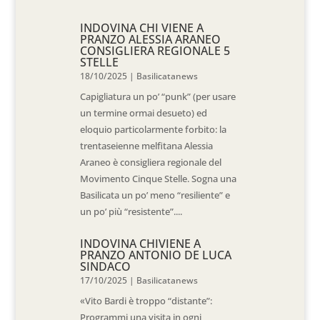
INDOVINA CHI VIENE A
PRANZO ALESSIA ARANEO
CONSIGLIERA REGIONALE 5
STELLE
18/10/2025
|
Basilicatanews
Capigliatura un po’ “punk” (per usare
un termine ormai desueto) ed
eloquio particolarmente forbito: la
trentaseienne melfitana Alessia
Araneo è consigliera regionale del
Movimento Cinque Stelle. Sogna una
Basilicata un po’ meno “resiliente” e
un po’ più “resistente”....
INDOVINA CHIVIENE A
PRANZO ANTONIO DE LUCA
SINDACO
17/10/2025
|
Basilicatanews
«Vito Bardi è troppo “distante”:
Programmi una visita in ogni