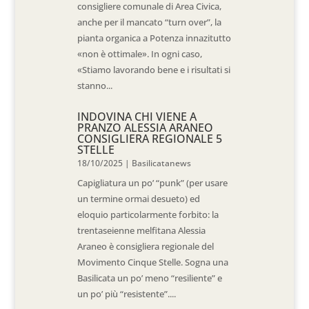
consigliere comunale di Area Civica,
anche per il mancato “turn over”, la
pianta organica a Potenza innazitutto
«non è ottimale». In ogni caso,
«Stiamo lavorando bene e i risultati si
stanno...
INDOVINA CHI VIENE A
PRANZO ALESSIA ARANEO
CONSIGLIERA REGIONALE 5
STELLE
18/10/2025
|
Basilicatanews
Capigliatura un po’ “punk” (per usare
un termine ormai desueto) ed
eloquio particolarmente forbito: la
trentaseienne melfitana Alessia
Araneo è consigliera regionale del
Movimento Cinque Stelle. Sogna una
Basilicata un po’ meno “resiliente” e
un po’ più “resistente”....