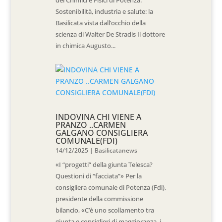
dei Chimici e Fisici di Potenza.
Sostenibilità, industria e salute: la
Basilicata vista dall’occhio della
scienza di Walter De Stradis Il dottore
in chimica Augusto...
INDOVINA CHI VIENE A
PRANZO ..CARMEN
GALGANO CONSIGLIERA
COMUNALE(FDI)
14/12/2025
|
Basilicatanews
«I “progetti” della giunta Telesca?
Questioni di “facciata”» Per la
consigliera comunale di Potenza (Fdi),
presidente della commissione
bilancio, «C’è uno scollamento tra
giunta e consiglieri di maggioranza, i