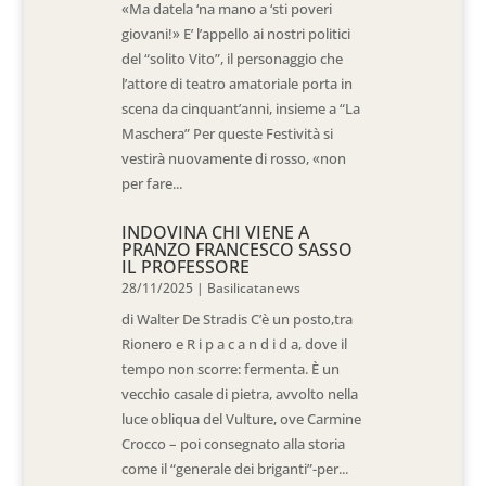
«Ma datela ‘na mano a ‘sti poveri
giovani!» E’ l’appello ai nostri politici
del “solito Vito”, il personaggio che
l’attore di teatro amatoriale porta in
scena da cinquant’anni, insieme a “La
Maschera” Per queste Festività si
vestirà nuovamente di rosso, «non
per fare...
INDOVINA CHI VIENE A
PRANZO FRANCESCO SASSO
IL PROFESSORE
28/11/2025
|
Basilicatanews
di Walter De Stradis C’è un posto,tra
Rionero e R i p a c a n d i d a, dove il
tempo non scorre: fermenta. È un
vecchio casale di pietra, avvolto nella
luce obliqua del Vulture, ove Carmine
Crocco – poi consegnato alla storia
come il “generale dei briganti”-per...