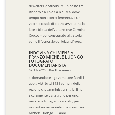
di Walter De Stradis C’è un posto,tra
Rionero e R i p a c a n d i d a, dove il
tempo non scorre: fermenta. È un
vecchio casale di pietra, avvolto nella
luce obliqua del Vulture, ove Carmine
Crocco – poi consegnato alla storia
come il “generale dei briganti”-per...
INDOVINA CHI VIENE A
PRANZO MICHELE LUONGO
FOTOGRAFO
DOCUMENTARISTA
07/11/2025
|
Basilicatanews
si domanda se il governatore Bardi li
abbia visti tutti, i 131 comuni della
regione che amministra, ma lui li ha
sicuramente visitati uno per uno,
macchina fotografica al collo, per
raccontare un mondo che scompare.
Michele Luongo, 62 anni,