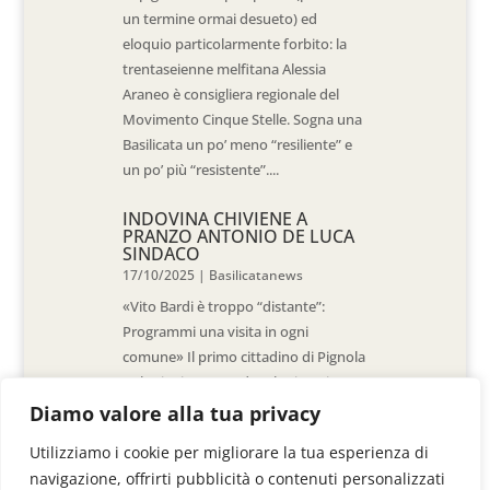
un termine ormai desueto) ed
eloquio particolarmente forbito: la
trentaseienne melfitana Alessia
Araneo è consigliera regionale del
Movimento Cinque Stelle. Sogna una
Basilicata un po’ meno “resiliente” e
un po’ più “resistente”....
INDOVINA CHIVIENE A
PRANZO ANTONIO DE LUCA
SINDACO
17/10/2025
|
Basilicatanews
«Vito Bardi è troppo “distante”:
Programmi una visita in ogni
comune» Il primo cittadino di Pignola
«L’ho invitato a vedere la situazione
al Pantano, ma non è venuto. La
Diamo valore alla tua privacy
sensazione è che -come sindaci-
Utilizziamo i cookie per migliorare la tua esperienza di
siamo lasciati a noi stessi» di Walter
navigazione, offrirti pubblicità o contenuti personalizzati
De Stradis In...