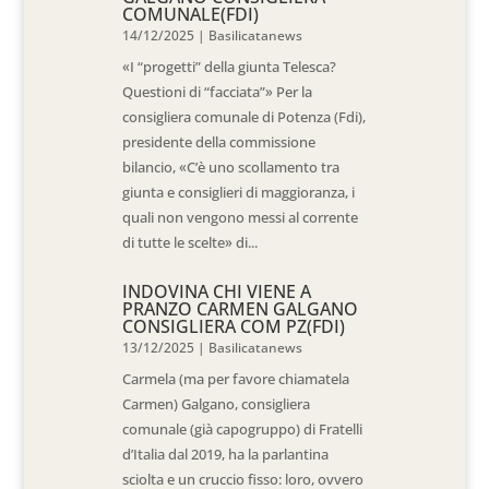
COMUNALE(FDI)
14/12/2025
|
Basilicatanews
«I “progetti” della giunta Telesca?
Questioni di “facciata”» Per la
consigliera comunale di Potenza (Fdi),
presidente della commissione
bilancio, «C’è uno scollamento tra
giunta e consiglieri di maggioranza, i
quali non vengono messi al corrente
di tutte le scelte» di...
INDOVINA CHI VIENE A
PRANZO CARMEN GALGANO
CONSIGLIERA COM PZ(FDI)
13/12/2025
|
Basilicatanews
Carmela (ma per favore chiamatela
Carmen) Galgano, consigliera
comunale (già capogruppo) di Fratelli
d’Italia dal 2019, ha la parlantina
sciolta e un cruccio fisso: loro, ovvero