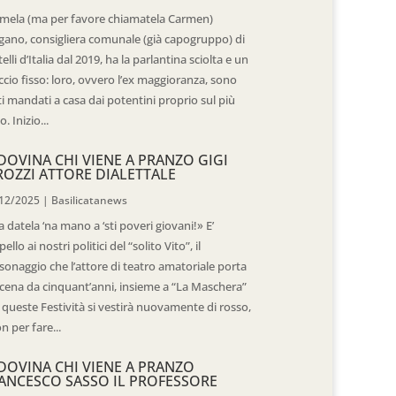
mela (ma per favore chiamatela Carmen)
gano, consigliera comunale (già capogruppo) di
telli d’Italia dal 2019, ha la parlantina sciolta e un
ccio fisso: loro, ovvero l’ex maggioranza, sono
ti mandati a casa dai potentini proprio sul più
o. Inizio...
DOVINA CHI VIENE A PRANZO GIGI
ROZZI ATTORE DIALETTALE
12/2025
|
Basilicatanews
 datela ‘na mano a ‘sti poveri giovani!» E’
pello ai nostri politici del “solito Vito”, il
sonaggio che l’attore di teatro amatoriale porta
scena da cinquant’anni, insieme a “La Maschera”
 queste Festività si vestirà nuovamente di rosso,
n per fare...
DOVINA CHI VIENE A PRANZO
ANCESCO SASSO IL PROFESSORE