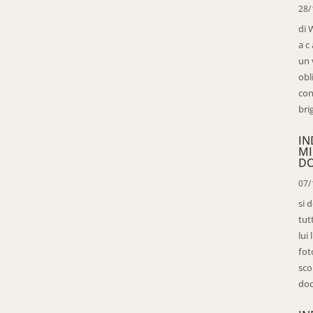
28/
di 
a c
un 
obl
con
bri
IN
MI
D
07/
si 
tut
lui
fot
sco
doc