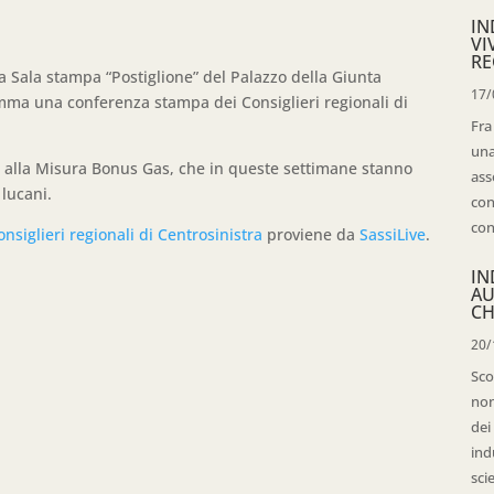
IN
VI
RE
a Sala stampa “Postiglione” del Palazzo della Giunta
17/
amma una conferenza stampa dei Consiglieri regionali di
Fra
una
te alla Misura Bonus Gas, che in queste settimane stanno
ass
 lucani.
con
con
siglieri regionali di Centrosinistra
proviene da
SassiLive
.
IN
AU
CH
20/
Sco
non
dei
ind
sci