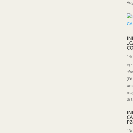
Aug
IN
..
CO
14/
«I 
“fa
(Fd
uno
mag
di t
IN
CA
PZ
13/