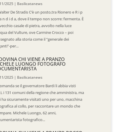
11/2025
|
Basilicatanews
Walter De Stradis C’è un posto,tra Rionero e R i p
 a n d i d a, dove il tempo non scorre: fermenta. È
vecchio casale di pietra, avvolto nella luce
iqua del Vulture, ove Carmine Crocco – poi
segnato alla storia come il “generale dei
ganti”-per...
DOVINA CHI VIENE A PRANZO
CHELE LUONGO FOTOGRAFO
OCUMENTARISTA
11/2025
|
Basilicatanews
domanda se il governatore Bardi li abbia visti
ti, i 131 comuni della regione che amministra, ma
 li ha sicuramente visitati uno per uno, macchina
ografica al collo, per raccontare un mondo che
mpare. Michele Luongo, 62 anni,
umentarista fotografico...