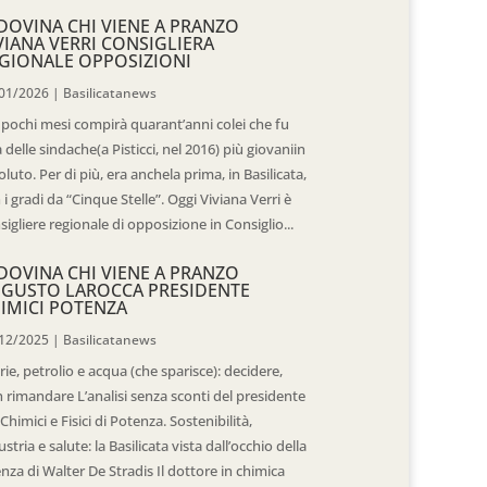
DOVINA CHI VIENE A PRANZO
VIANA VERRI CONSIGLIERA
GIONALE OPPOSIZIONI
01/2026
|
Basilicatanews
 pochi mesi compirà quarant’anni colei che fu
 delle sindache(a Pisticci, nel 2016) più giovaniin
oluto. Per di più, era anchela prima, in Basilicata,
 i gradi da “Cinque Stelle”. Oggi Viviana Verri è
sigliere regionale di opposizione in Consiglio...
DOVINA CHI VIENE A PRANZO
GUSTO LAROCCA PRESIDENTE
IMICI POTENZA
12/2025
|
Basilicatanews
rie, petrolio e acqua (che sparisce): decidere,
 rimandare L’analisi senza sconti del presidente
 Chimici e Fisici di Potenza. Sostenibilità,
ustria e salute: la Basilicata vista dall’occhio della
enza di Walter De Stradis Il dottore in chimica