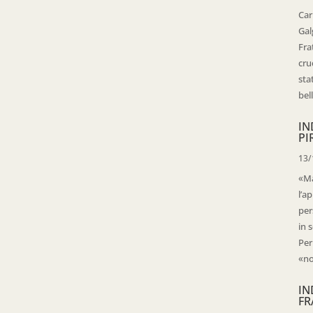
Car
Gal
Fra
cru
sta
bell
IN
PI
13/
«Ma
l’ap
per
in 
Per
«no
IN
FR