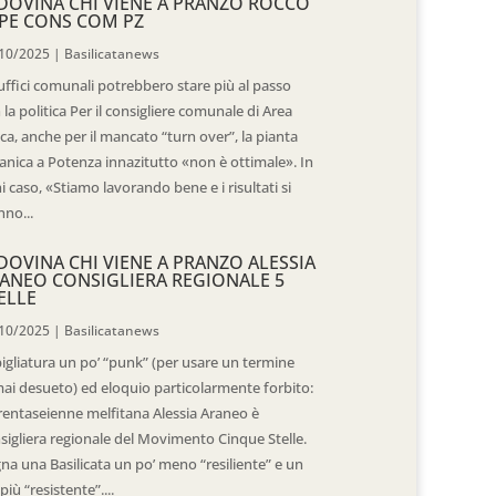
DOVINA CHI VIENE A PRANZO ROCCO
PE CONS COM PZ
10/2025
|
Basilicatanews
 uffici comunali potrebbero stare più al passo
 la politica Per il consigliere comunale di Area
ica, anche per il mancato “turn over”, la pianta
anica a Potenza innazitutto «non è ottimale». In
i caso, «Stiamo lavorando bene e i risultati si
nno...
DOVINA CHI VIENE A PRANZO ALESSIA
ANEO CONSIGLIERA REGIONALE 5
ELLE
10/2025
|
Basilicatanews
igliatura un po’ “punk” (per usare un termine
ai desueto) ed eloquio particolarmente forbito:
trentaseienne melfitana Alessia Araneo è
sigliera regionale del Movimento Cinque Stelle.
na una Basilicata un po’ meno “resiliente” e un
più “resistente”....