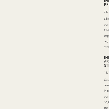
IN
PE
21/
Gli
con
Civ
org
ogn
sta
IN
AR
ST
18/
Cap
orm
la 
con
Sog
po’ 