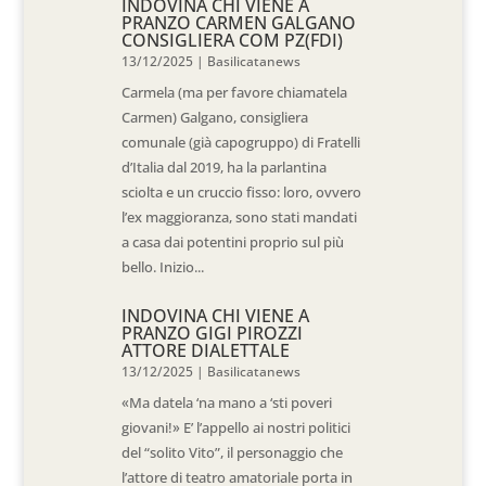
INDOVINA CHI VIENE A
PRANZO CARMEN GALGANO
CONSIGLIERA COM PZ(FDI)
13/12/2025
|
Basilicatanews
Carmela (ma per favore chiamatela
Carmen) Galgano, consigliera
comunale (già capogruppo) di Fratelli
d’Italia dal 2019, ha la parlantina
sciolta e un cruccio fisso: loro, ovvero
l’ex maggioranza, sono stati mandati
a casa dai potentini proprio sul più
bello. Inizio...
INDOVINA CHI VIENE A
PRANZO GIGI PIROZZI
ATTORE DIALETTALE
13/12/2025
|
Basilicatanews
«Ma datela ‘na mano a ‘sti poveri
giovani!» E’ l’appello ai nostri politici
del “solito Vito”, il personaggio che
l’attore di teatro amatoriale porta in