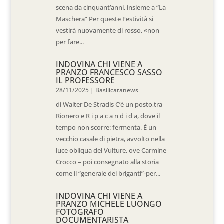
scena da cinquant’anni, insieme a “La
Maschera” Per queste Festività si
vestirà nuovamente di rosso, «non
per fare...
INDOVINA CHI VIENE A
PRANZO FRANCESCO SASSO
IL PROFESSORE
28/11/2025
|
Basilicatanews
di Walter De Stradis C’è un posto,tra
Rionero e R i p a c a n d i d a, dove il
tempo non scorre: fermenta. È un
vecchio casale di pietra, avvolto nella
luce obliqua del Vulture, ove Carmine
Crocco – poi consegnato alla storia
come il “generale dei briganti”-per...
INDOVINA CHI VIENE A
PRANZO MICHELE LUONGO
FOTOGRAFO
DOCUMENTARISTA