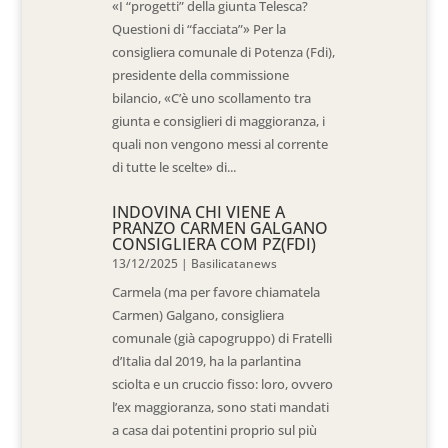
«I “progetti” della giunta Telesca?
Questioni di “facciata”» Per la
consigliera comunale di Potenza (Fdi),
presidente della commissione
bilancio, «C’è uno scollamento tra
giunta e consiglieri di maggioranza, i
quali non vengono messi al corrente
di tutte le scelte» di...
INDOVINA CHI VIENE A
PRANZO CARMEN GALGANO
CONSIGLIERA COM PZ(FDI)
13/12/2025
|
Basilicatanews
Carmela (ma per favore chiamatela
Carmen) Galgano, consigliera
comunale (già capogruppo) di Fratelli
d’Italia dal 2019, ha la parlantina
sciolta e un cruccio fisso: loro, ovvero
l’ex maggioranza, sono stati mandati
a casa dai potentini proprio sul più