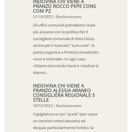
INDOVINA CHI VIENE A
PRANZO ROCCO PEPE CONS
COM PZ
21/10/2025
|
Basilicatanews
Gli uffici comunali potrebbero stare
più al passo con la politica Per il
consigliere comunale di Area Civica,
anche per il mancato “turn over”, la
pianta organica a Potenza innazitutto
«non è ottimale». In ogni caso,
«Stiamo lavorando bene e i risultati si
stanno...
INDOVINA CHI VIENE A
PRANZO ALESSIA ARANEO
CONSIGLIERA REGIONALE 5
STELLE
18/10/2025
|
Basilicatanews
Capigliatura un po’ “punk” (per usare
un termine ormai desueto) ed
eloquio particolarmente forbito: la