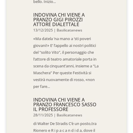
bello. Inizio...
INDOVINA CHI VIENE A
PRANZO GIGI PIROZZI
ATTORE DIALETTALE
13/12/2025
|
Basilicatanews
«Ma datela ‘na mano a ‘sti poveri
giovani!» E’ l’appello ai nostri politici
del “solito Vito”, il personaggio che
l’attore di teatro amatoriale porta in
scena da cinquant’anni, insieme a “La
Maschera” Per queste Festività si
vestirà nuovamente di rosso, «non
per fare...
INDOVINA CHI VIENE A
PRANZO FRANCESCO SASSO
IL PROFESSORE
28/11/2025
|
Basilicatanews
di Walter De Stradis C’è un posto,tra
Rionero e R i p a c a n d i d a, dove il