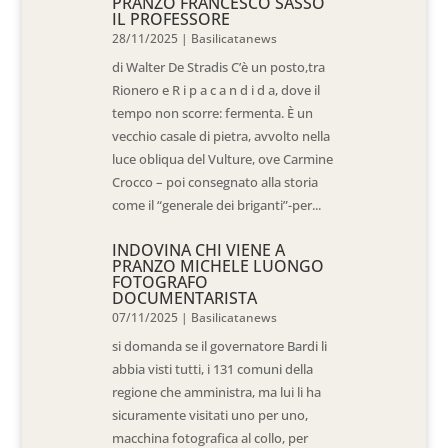
PRANZO FRANCESCO SASSO
IL PROFESSORE
28/11/2025
|
Basilicatanews
di Walter De Stradis C’è un posto,tra
Rionero e R i p a c a n d i d a, dove il
tempo non scorre: fermenta. È un
vecchio casale di pietra, avvolto nella
luce obliqua del Vulture, ove Carmine
Crocco – poi consegnato alla storia
come il “generale dei briganti”-per...
INDOVINA CHI VIENE A
PRANZO MICHELE LUONGO
FOTOGRAFO
DOCUMENTARISTA
07/11/2025
|
Basilicatanews
si domanda se il governatore Bardi li
abbia visti tutti, i 131 comuni della
regione che amministra, ma lui li ha
sicuramente visitati uno per uno,
macchina fotografica al collo, per