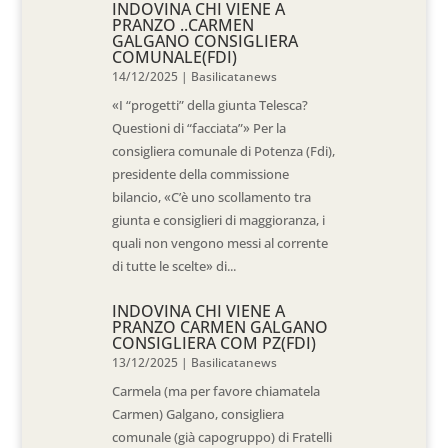
INDOVINA CHI VIENE A
PRANZO ..CARMEN
GALGANO CONSIGLIERA
COMUNALE(FDI)
14/12/2025
|
Basilicatanews
«I “progetti” della giunta Telesca?
Questioni di “facciata”» Per la
consigliera comunale di Potenza (Fdi),
presidente della commissione
bilancio, «C’è uno scollamento tra
giunta e consiglieri di maggioranza, i
quali non vengono messi al corrente
di tutte le scelte» di...
INDOVINA CHI VIENE A
PRANZO CARMEN GALGANO
CONSIGLIERA COM PZ(FDI)
13/12/2025
|
Basilicatanews
Carmela (ma per favore chiamatela
Carmen) Galgano, consigliera
comunale (già capogruppo) di Fratelli