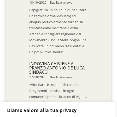
18/10/2025
|
Basilicatanews
Capigliatura un po’ “punk” (per usare
un termine ormai desueto) ed
eloquio particolarmente forbito: la
trentaseienne melfitana Alessia
Araneo è consigliera regionale del
Movimento Cinque Stelle. Sogna una
Basilicata un po’ meno “resiliente” e
un po’ più “resistente”....
INDOVINA CHIVIENE A
PRANZO ANTONIO DE LUCA
SINDACO
17/10/2025
|
Basilicatanews
«Vito Bardi è troppo “distante”:
Programmi una visita in ogni
comune» Il primo cittadino di Pignola
«L’ho invitato a vedere la situazione
al Pantano, ma non è venuto. La
Diamo valore alla tua privacy
sensazione è che -come sindaci-