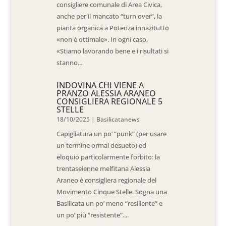
consigliere comunale di Area Civica,
anche per il mancato “turn over”, la
pianta organica a Potenza innazitutto
«non è ottimale». In ogni caso,
«Stiamo lavorando bene e i risultati si
stanno...
INDOVINA CHI VIENE A
PRANZO ALESSIA ARANEO
CONSIGLIERA REGIONALE 5
STELLE
18/10/2025
|
Basilicatanews
Capigliatura un po’ “punk” (per usare
un termine ormai desueto) ed
eloquio particolarmente forbito: la
trentaseienne melfitana Alessia
Araneo è consigliera regionale del
Movimento Cinque Stelle. Sogna una
Basilicata un po’ meno “resiliente” e
un po’ più “resistente”....