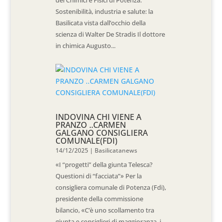
dei Chimici e Fisici di Potenza.
Sostenibilità, industria e salute: la
Basilicata vista dall’occhio della
scienza di Walter De Stradis Il dottore
in chimica Augusto...
INDOVINA CHI VIENE A
PRANZO ..CARMEN
GALGANO CONSIGLIERA
COMUNALE(FDI)
14/12/2025
|
Basilicatanews
«I “progetti” della giunta Telesca?
Questioni di “facciata”» Per la
consigliera comunale di Potenza (Fdi),
presidente della commissione
bilancio, «C’è uno scollamento tra
giunta e consiglieri di maggioranza, i