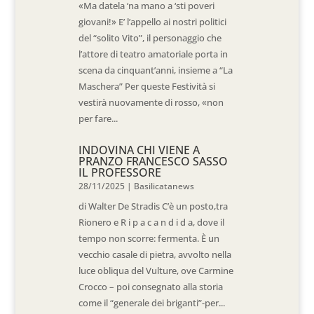
«Ma datela ‘na mano a ‘sti poveri
giovani!» E’ l’appello ai nostri politici
del “solito Vito”, il personaggio che
l’attore di teatro amatoriale porta in
scena da cinquant’anni, insieme a “La
Maschera” Per queste Festività si
vestirà nuovamente di rosso, «non
per fare...
INDOVINA CHI VIENE A
PRANZO FRANCESCO SASSO
IL PROFESSORE
28/11/2025
|
Basilicatanews
di Walter De Stradis C’è un posto,tra
Rionero e R i p a c a n d i d a, dove il
tempo non scorre: fermenta. È un
vecchio casale di pietra, avvolto nella
luce obliqua del Vulture, ove Carmine
Crocco – poi consegnato alla storia
come il “generale dei briganti”-per...