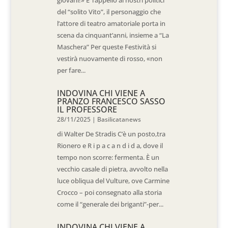
giovani!» E’ l’appello ai nostri politici
del “solito Vito”, il personaggio che
l’attore di teatro amatoriale porta in
scena da cinquant’anni, insieme a “La
Maschera” Per queste Festività si
vestirà nuovamente di rosso, «non
per fare...
INDOVINA CHI VIENE A
PRANZO FRANCESCO SASSO
IL PROFESSORE
28/11/2025
|
Basilicatanews
di Walter De Stradis C’è un posto,tra
Rionero e R i p a c a n d i d a, dove il
tempo non scorre: fermenta. È un
vecchio casale di pietra, avvolto nella
luce obliqua del Vulture, ove Carmine
Crocco – poi consegnato alla storia
come il “generale dei briganti”-per...
INDOVINA CHI VIENE A