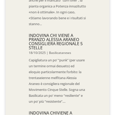
anche per il mancato “turn over”, la
pianta organica a Potenza innazitutto
«non è ottimale». In ogni caso,
«Stiamo lavorando bene e i risultati si
stanno...
INDOVINA CHI VIENE A
PRANZO ALESSIA ARANEO
CONSIGLIERA REGIONALE 5
STELLE
18/10/2025
|
Basilicatanews
Capigliatura un po’ “punk” (per usare
un termine ormai desueto) ed
eloquio particolarmente forbito: la
trentaseienne melfitana Alessia
Araneo è consigliera regionale del
Movimento Cinque Stelle. Sogna una
Basilicata un po’ meno “resiliente” e
un po’ più “resistente”....
INDOVINA CHIVIENE A