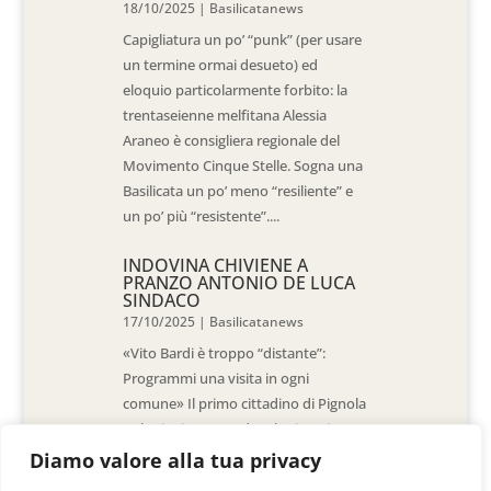
18/10/2025
|
Basilicatanews
Capigliatura un po’ “punk” (per usare
un termine ormai desueto) ed
eloquio particolarmente forbito: la
trentaseienne melfitana Alessia
Araneo è consigliera regionale del
Movimento Cinque Stelle. Sogna una
Basilicata un po’ meno “resiliente” e
un po’ più “resistente”....
INDOVINA CHIVIENE A
PRANZO ANTONIO DE LUCA
SINDACO
17/10/2025
|
Basilicatanews
«Vito Bardi è troppo “distante”:
Programmi una visita in ogni
comune» Il primo cittadino di Pignola
«L’ho invitato a vedere la situazione
al Pantano, ma non è venuto. La
Diamo valore alla tua privacy
sensazione è che -come sindaci-