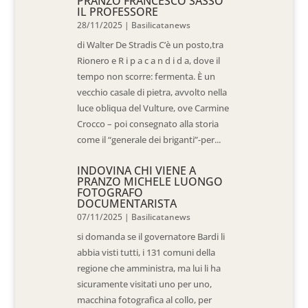
PRANZO FRANCESCO SASSO
IL PROFESSORE
28/11/2025
|
Basilicatanews
di Walter De Stradis C’è un posto,tra
Rionero e R i p a c a n d i d a, dove il
tempo non scorre: fermenta. È un
vecchio casale di pietra, avvolto nella
luce obliqua del Vulture, ove Carmine
Crocco – poi consegnato alla storia
come il “generale dei briganti”-per...
INDOVINA CHI VIENE A
PRANZO MICHELE LUONGO
FOTOGRAFO
DOCUMENTARISTA
07/11/2025
|
Basilicatanews
si domanda se il governatore Bardi li
abbia visti tutti, i 131 comuni della
regione che amministra, ma lui li ha
sicuramente visitati uno per uno,
macchina fotografica al collo, per