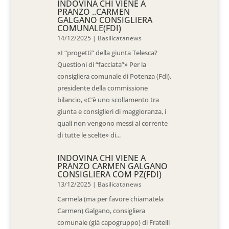
INDOVINA CHI VIENE A
PRANZO ..CARMEN
GALGANO CONSIGLIERA
COMUNALE(FDI)
14/12/2025
|
Basilicatanews
«I “progetti” della giunta Telesca?
Questioni di “facciata”» Per la
consigliera comunale di Potenza (Fdi),
presidente della commissione
bilancio, «C’è uno scollamento tra
giunta e consiglieri di maggioranza, i
quali non vengono messi al corrente
di tutte le scelte» di...
INDOVINA CHI VIENE A
PRANZO CARMEN GALGANO
CONSIGLIERA COM PZ(FDI)
13/12/2025
|
Basilicatanews
Carmela (ma per favore chiamatela
Carmen) Galgano, consigliera
comunale (già capogruppo) di Fratelli