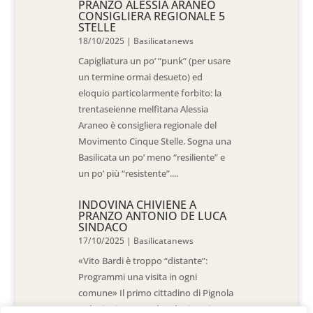
PRANZO ALESSIA ARANEO
CONSIGLIERA REGIONALE 5
STELLE
18/10/2025
|
Basilicatanews
Capigliatura un po’ “punk” (per usare
un termine ormai desueto) ed
eloquio particolarmente forbito: la
trentaseienne melfitana Alessia
Araneo è consigliera regionale del
Movimento Cinque Stelle. Sogna una
Basilicata un po’ meno “resiliente” e
un po’ più “resistente”....
INDOVINA CHIVIENE A
PRANZO ANTONIO DE LUCA
SINDACO
17/10/2025
|
Basilicatanews
«Vito Bardi è troppo “distante”:
Programmi una visita in ogni
comune» Il primo cittadino di Pignola
«L’ho invitato a vedere la situazione