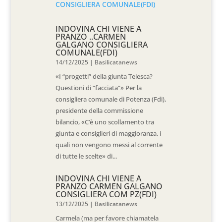
INDOVINA CHI VIENE A
PRANZO ..CARMEN
GALGANO CONSIGLIERA
COMUNALE(FDI)
14/12/2025
|
Basilicatanews
«I “progetti” della giunta Telesca?
Questioni di “facciata”» Per la
consigliera comunale di Potenza (Fdi),
presidente della commissione
bilancio, «C’è uno scollamento tra
giunta e consiglieri di maggioranza, i
quali non vengono messi al corrente
di tutte le scelte» di...
INDOVINA CHI VIENE A
PRANZO CARMEN GALGANO
CONSIGLIERA COM PZ(FDI)
13/12/2025
|
Basilicatanews
Carmela (ma per favore chiamatela