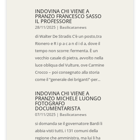
INDOVINA CHI VIENE A
PRANZO FRANCESCO SASSO
IL PROFESSORE
28/11/2025
|
Basilicatanews
di Walter De Stradis C’è un posto,tra
Rionero e R i p a c a n d i d a, dove il
tempo non scorre: fermenta. È un
vecchio casale di pietra, avvolto nella
luce obliqua del Vulture, ove Carmine
Crocco – poi consegnato alla storia
come il “generale dei briganti”-per...
INDOVINA CHI VIENE A
PRANZO MICHELE LUONGO
FOTOGRAFO
DOCUMENTARISTA
07/11/2025
|
Basilicatanews
si domanda se il governatore Bardi li
abbia visti tutti, i 131 comuni della
regione che amministra, ma lui li ha