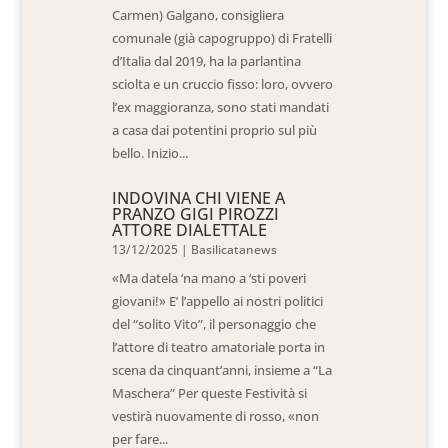
Carmen) Galgano, consigliera
comunale (già capogruppo) di Fratelli
d’Italia dal 2019, ha la parlantina
sciolta e un cruccio fisso: loro, ovvero
l’ex maggioranza, sono stati mandati
a casa dai potentini proprio sul più
bello. Inizio...
INDOVINA CHI VIENE A
PRANZO GIGI PIROZZI
ATTORE DIALETTALE
13/12/2025
|
Basilicatanews
«Ma datela ‘na mano a ‘sti poveri
giovani!» E’ l’appello ai nostri politici
del “solito Vito”, il personaggio che
l’attore di teatro amatoriale porta in
scena da cinquant’anni, insieme a “La
Maschera” Per queste Festività si
vestirà nuovamente di rosso, «non
per fare...