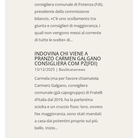
consigliera comunale di Potenza (Fdi),
presidente della commissione
bilancio, «C’è uno scollamento tra
giunta e consiglieri di maggioranza, i
quali non vengono messi al corrente
di tutte le scelte» di...
INDOVINA CHI VIENE A
PRANZO CARMEN GALGANO
CONSIGLIERA COM PZ(FDI)
13/12/2025
|
Basilicatanews
Carmela (ma per favore chiamatela
Carmen) Galgano, consigliera
comunale (già capogruppo) di Fratelli
d’Italia dal 2019, ha la parlantina
sciolta e un cruccio fisso: loro, ovvero
l’ex maggioranza, sono stati mandati
a casa dai potentini proprio sul più
bello. Inizio...