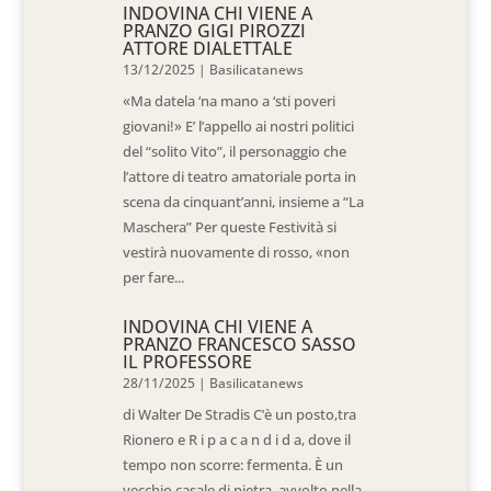
INDOVINA CHI VIENE A
PRANZO GIGI PIROZZI
ATTORE DIALETTALE
13/12/2025
|
Basilicatanews
«Ma datela ‘na mano a ‘sti poveri
giovani!» E’ l’appello ai nostri politici
del “solito Vito”, il personaggio che
l’attore di teatro amatoriale porta in
scena da cinquant’anni, insieme a “La
Maschera” Per queste Festività si
vestirà nuovamente di rosso, «non
per fare...
INDOVINA CHI VIENE A
PRANZO FRANCESCO SASSO
IL PROFESSORE
28/11/2025
|
Basilicatanews
di Walter De Stradis C’è un posto,tra
Rionero e R i p a c a n d i d a, dove il
tempo non scorre: fermenta. È un
vecchio casale di pietra, avvolto nella