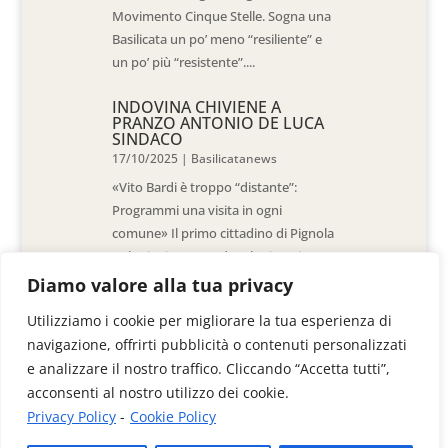
Movimento Cinque Stelle. Sogna una
Basilicata un po’ meno “resiliente” e
un po’ più “resistente”....
INDOVINA CHIVIENE A
PRANZO ANTONIO DE LUCA
SINDACO
17/10/2025
|
Basilicatanews
«Vito Bardi è troppo “distante”:
Programmi una visita in ogni
comune» Il primo cittadino di Pignola
«L’ho invitato a vedere la situazione
al Pantano, ma non è venuto. La
Diamo valore alla tua privacy
sensazione è che -come sindaci-
Utilizziamo i cookie per migliorare la tua esperienza di
siamo lasciati a noi stessi» di Walter
navigazione, offrirti pubblicità o contenuti personalizzati
De Stradis In...
e analizzare il nostro traffico. Cliccando “Accetta tutti”,
acconsenti al nostro utilizzo dei cookie.
Privacy Policy
-
Cookie Policy