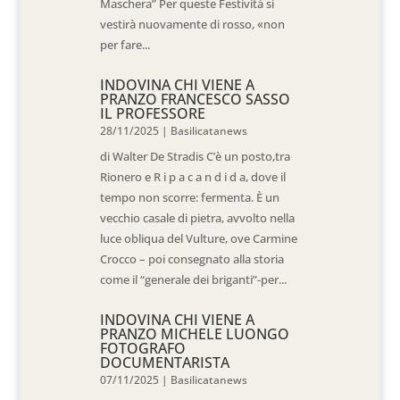
Maschera” Per queste Festività si
vestirà nuovamente di rosso, «non
per fare...
INDOVINA CHI VIENE A
PRANZO FRANCESCO SASSO
IL PROFESSORE
28/11/2025
|
Basilicatanews
di Walter De Stradis C’è un posto,tra
Rionero e R i p a c a n d i d a, dove il
tempo non scorre: fermenta. È un
vecchio casale di pietra, avvolto nella
luce obliqua del Vulture, ove Carmine
Crocco – poi consegnato alla storia
come il “generale dei briganti”-per...
INDOVINA CHI VIENE A
PRANZO MICHELE LUONGO
FOTOGRAFO
DOCUMENTARISTA
07/11/2025
|
Basilicatanews