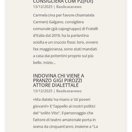
CONSIGLIERA COM PZ(FDI)
13/12/2025
|
Basilicatanews
Carmela (ma per favore chiamatela
Carmen) Galgano, consigliera
comunale (già capogruppo) di Fratelli
d’Italia dal 2019, ha la parlantina
sciolta e un cruccio fisso: loro, ovvero
l’ex maggioranza, sono stati mandati
a casa dai potentini proprio sul più
bello. Inizio...
INDOVINA CHI VIENE A
PRANZO GIGI PIROZZI
ATTORE DIALETTALE
13/12/2025
|
Basilicatanews
«Ma datela ‘na mano a ‘sti poveri
giovani!» E’ l’appello ai nostri politici
del “solito Vito”, il personaggio che
l’attore di teatro amatoriale porta in
scena da cinquant’anni, insieme a “La