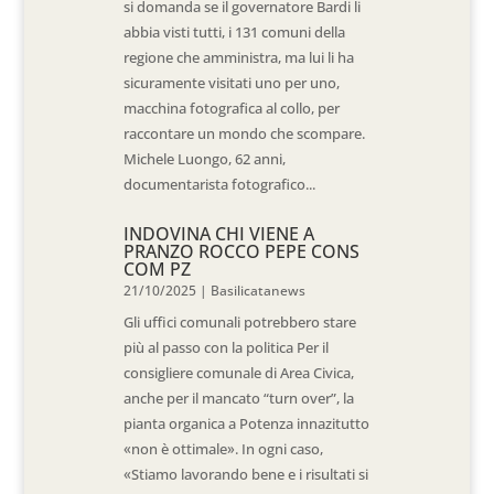
si domanda se il governatore Bardi li
abbia visti tutti, i 131 comuni della
regione che amministra, ma lui li ha
sicuramente visitati uno per uno,
macchina fotografica al collo, per
raccontare un mondo che scompare.
Michele Luongo, 62 anni,
documentarista fotografico...
INDOVINA CHI VIENE A
PRANZO ROCCO PEPE CONS
COM PZ
21/10/2025
|
Basilicatanews
Gli uffici comunali potrebbero stare
più al passo con la politica Per il
consigliere comunale di Area Civica,
anche per il mancato “turn over”, la
pianta organica a Potenza innazitutto
«non è ottimale». In ogni caso,
«Stiamo lavorando bene e i risultati si