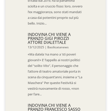
d’Italia dal 2019, ha la parlantina
sciolta e un cruccio fisso: loro, ovvero
l’ex maggioranza, sono stati mandati
a casa dai potentini proprio sul più
bello. Inizio...
INDOVINA CHI VIENE A
PRANZO GIGI PIROZZI
ATTORE DIALETTALE
13/12/2025
|
Basilicatanews
«Ma datela ‘na mano a ‘sti poveri
giovani!» E’ l’appello ai nostri politici
del “solito Vito”, il personaggio che
l’attore di teatro amatoriale porta in
scena da cinquant’anni, insieme a “La
Maschera” Per queste Festività si
vestirà nuovamente di rosso, «non
per fare...
INDOVINA CHI VIENE A
PRANZO FRANCESCO SASSO