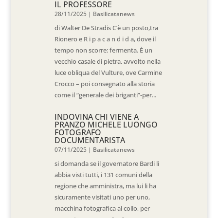
IL PROFESSORE
28/11/2025
|
Basilicatanews
di Walter De Stradis C’è un posto,tra
Rionero e R i p a c a n d i d a, dove il
tempo non scorre: fermenta. È un
vecchio casale di pietra, avvolto nella
luce obliqua del Vulture, ove Carmine
Crocco – poi consegnato alla storia
come il “generale dei briganti”-per...
INDOVINA CHI VIENE A
PRANZO MICHELE LUONGO
FOTOGRAFO
DOCUMENTARISTA
07/11/2025
|
Basilicatanews
si domanda se il governatore Bardi li
abbia visti tutti, i 131 comuni della
regione che amministra, ma lui li ha
sicuramente visitati uno per uno,
macchina fotografica al collo, per