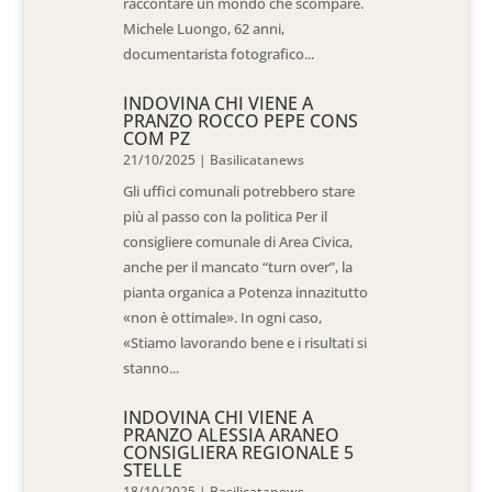
raccontare un mondo che scompare.
Michele Luongo, 62 anni,
documentarista fotografico...
INDOVINA CHI VIENE A
PRANZO ROCCO PEPE CONS
COM PZ
21/10/2025
|
Basilicatanews
Gli uffici comunali potrebbero stare
più al passo con la politica Per il
consigliere comunale di Area Civica,
anche per il mancato “turn over”, la
pianta organica a Potenza innazitutto
«non è ottimale». In ogni caso,
«Stiamo lavorando bene e i risultati si
stanno...
INDOVINA CHI VIENE A
PRANZO ALESSIA ARANEO
CONSIGLIERA REGIONALE 5
STELLE
18/10/2025
|
Basilicatanews