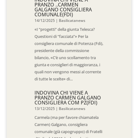
PRANZO ..CARMEN
GALGANO CONSIGLIERA
COMUNALE(FDI)
14/12/2025
|
Basilicatanews
«I “progetti” della giunta Telesca?
Questioni di “facciata”» Per la
consigliera comunale di Potenza (Fdi),
presidente della commissione
bilancio, «C’è uno scollamento tra
giunta e consiglieri di maggioranza, i
quali non vengono messi al corrente
di tutte le scelte» di...
INDOVINA CHI VIENE A
PRANZO CARMEN GALGANO
CONSIGLIERA COM PZ(FDI)
13/12/2025
|
Basilicatanews
Carmela (ma per favore chiamatela
Carmen) Galgano, consigliera
comunale (già capogruppo) di Fratelli