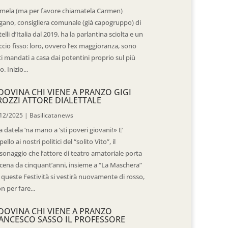
mela (ma per favore chiamatela Carmen)
gano, consigliera comunale (già capogruppo) di
telli d’Italia dal 2019, ha la parlantina sciolta e un
ccio fisso: loro, ovvero l’ex maggioranza, sono
ti mandati a casa dai potentini proprio sul più
o. Inizio...
DOVINA CHI VIENE A PRANZO GIGI
ROZZI ATTORE DIALETTALE
12/2025
|
Basilicatanews
 datela ‘na mano a ‘sti poveri giovani!» E’
pello ai nostri politici del “solito Vito”, il
sonaggio che l’attore di teatro amatoriale porta
scena da cinquant’anni, insieme a “La Maschera”
 queste Festività si vestirà nuovamente di rosso,
n per fare...
DOVINA CHI VIENE A PRANZO
ANCESCO SASSO IL PROFESSORE