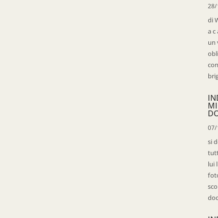
28/
di 
a c
un 
obl
con
bri
IN
MI
D
07/
si 
tut
lui
fot
sco
doc