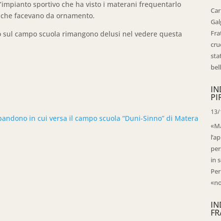
’impianto sportivo che ha visto i materani frequentarlo
Car
ri che facevano da ornamento.
Gal
Fra
no sul campo scuola rimangono delusi nel vedere questa
cru
sta
bell
IN
PI
13/
bandono in cui versa il campo scuola “Duni-Sinno” di Matera
«Ma
l’ap
per
in 
Per
«no
IN
FR