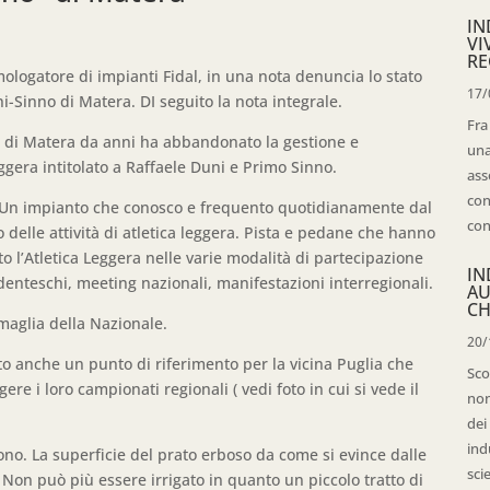
IN
VI
RE
logatore di impianti Fidal, in una nota denuncia lo stato
17/
-Sinno di Matera. DI seguito la nota integrale.
Fra
 di Matera da anni ha abbandonato la gestione e
una
gera intitolato a Raffaele Duni e Primo Sinno.
ass
con
 Un impianto che conosco e frequento quotidianamente dal
con
 delle attività di atletica leggera. Pista e pedane che hanno
o l’Atletica Leggera nelle varie modalità di partecipazione
IN
denteschi, meeting nazionali, manifestazioni interregionali.
AU
CH
a maglia della Nazionale.
20/
to anche un punto di riferimento per la vicina Puglia che
Sco
ere i loro campionati regionali ( vedi foto in cui si vede il
non
dei
ind
o. La superficie del prato erboso da come si evince dalle
sci
Non può più essere irrigato in quanto un piccolo tratto di