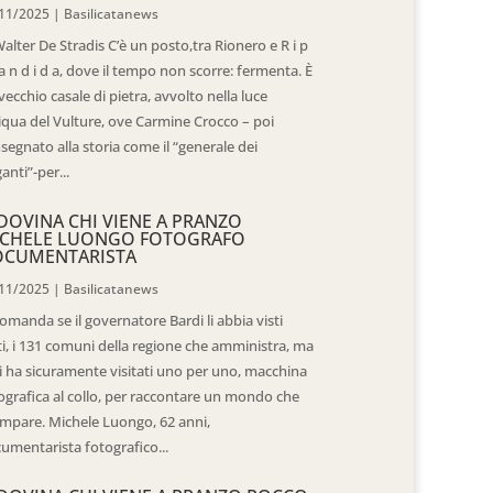
11/2025
|
Basilicatanews
Walter De Stradis C’è un posto,tra Rionero e R i p
 a n d i d a, dove il tempo non scorre: fermenta. È
vecchio casale di pietra, avvolto nella luce
iqua del Vulture, ove Carmine Crocco – poi
segnato alla storia come il “generale dei
ganti”-per...
DOVINA CHI VIENE A PRANZO
CHELE LUONGO FOTOGRAFO
OCUMENTARISTA
11/2025
|
Basilicatanews
domanda se il governatore Bardi li abbia visti
ti, i 131 comuni della regione che amministra, ma
 li ha sicuramente visitati uno per uno, macchina
ografica al collo, per raccontare un mondo che
mpare. Michele Luongo, 62 anni,
umentarista fotografico...