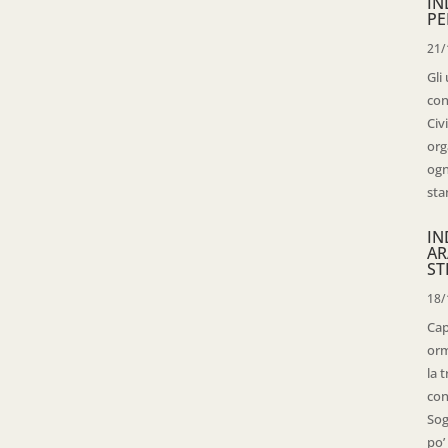
IN
PE
21/
Gli
con
Civ
org
ogn
sta
IN
AR
ST
18/
Cap
orm
la 
con
Sog
po’ 