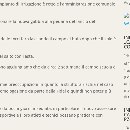
Aug
impianto di irrigazione è rotto e l’amministrazione comunale
ionare la nuova gabbia alla pedana del lancio del
IN
delle torri faro lasciando il campo al buio dopo che il sole è
..
CO
14/
l salto con l’asta.
«I 
ono aggiungiamo che da circa 2 settimane il campo scuola è
“fa
.
(Fd
uno
 mie preoccupazioni in quanto la struttura rischia nel caso
mag
a omologazione da parte della Fidal e quindi non poter più
di t
a pochi giorni insediata, in particolare il nuovo assessore
IN
CA
sportive e i loro atleti e tecnici possano praticare con
PZ
13/