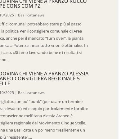
DOVINA CHI VIENE A PRANZO ROCCO
PE CONS COM PZ
10/2025
|
Basilicatanews
 uffici comunali potrebbero stare più al passo
 la politica Per il consigliere comunale di Area
ica, anche per il mancato “turn over”, la pianta
anica a Potenza innazitutto «non è ottimale». In
i caso, «Stiamo lavorando bene e i risultati si
nno...
DOVINA CHI VIENE A PRANZO ALESSIA
ANEO CONSIGLIERA REGIONALE 5
ELLE
10/2025
|
Basilicatanews
igliatura un po’ “punk” (per usare un termine
ai desueto) ed eloquio particolarmente forbito:
trentaseienne melfitana Alessia Araneo è
sigliera regionale del Movimento Cinque Stelle.
na una Basilicata un po’ meno “resiliente” e un
più “resistente”....