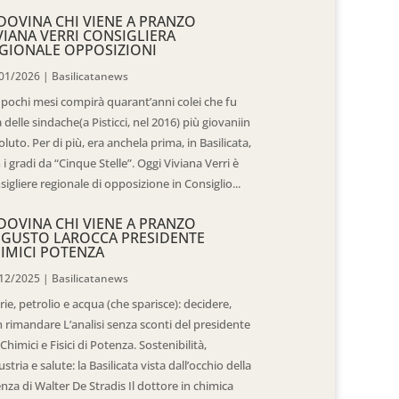
DOVINA CHI VIENE A PRANZO
VIANA VERRI CONSIGLIERA
GIONALE OPPOSIZIONI
01/2026
|
Basilicatanews
 pochi mesi compirà quarant’anni colei che fu
 delle sindache(a Pisticci, nel 2016) più giovaniin
oluto. Per di più, era anchela prima, in Basilicata,
 i gradi da “Cinque Stelle”. Oggi Viviana Verri è
sigliere regionale di opposizione in Consiglio...
DOVINA CHI VIENE A PRANZO
GUSTO LAROCCA PRESIDENTE
IMICI POTENZA
12/2025
|
Basilicatanews
rie, petrolio e acqua (che sparisce): decidere,
 rimandare L’analisi senza sconti del presidente
 Chimici e Fisici di Potenza. Sostenibilità,
ustria e salute: la Basilicata vista dall’occhio della
enza di Walter De Stradis Il dottore in chimica