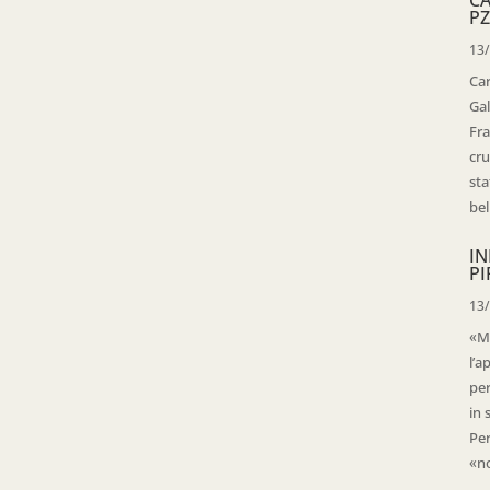
PZ
13
Ca
Gal
Fra
cru
sta
bell
IN
PI
13
«Ma
l’a
per
in 
Per
«no