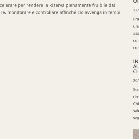
OP
celerare per rendere la Riserva pienamente fruibile dai
17
re, monitorare e controllare affinché ciò avvenga in tempi
Fra
una
ass
con
con
IN
A
CH
20
Sco
rim
Chi
sal
Wal