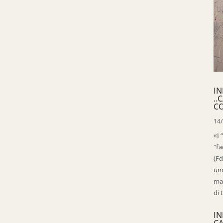
IN
..
C
14
«I 
“fa
(Fd
uno
mag
di 
IN
C