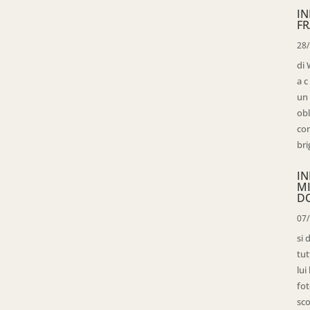
IN
FR
28
di 
a c
un 
obl
con
bri
IN
M
D
07
si 
tut
lui
fot
sco