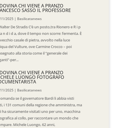
DOVINA CHI VIENE A PRANZO
ANCESCO SASSO IL PROFESSORE
/11/2025
|
Basilicatanews
Walter De Stradis C’è un posto,tra Rionero e R i p
 a n d i d a, dove il tempo non scorre: fermenta. È
vecchio casale di pietra, avvolto nella luce
iqua del Vulture, ove Carmine Crocco – poi
segnato alla storia come il “generale dei
ganti”-per...
DOVINA CHI VIENE A PRANZO
ICHELE LUONGO FOTOGRAFO
OCUMENTARISTA
/11/2025
|
Basilicatanews
domanda se il governatore Bardi li abbia visti
ti, i 131 comuni della regione che amministra, ma
 li ha sicuramente visitati uno per uno, macchina
ografica al collo, per raccontare un mondo che
mpare. Michele Luongo, 62 anni,