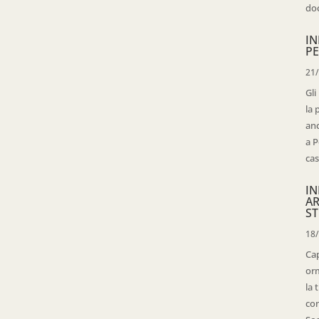
doc
IN
PE
21
Gli
la 
anc
a P
cas
IN
AR
ST
18
Cap
orm
la 
con