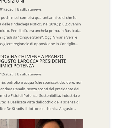
POSIZIONI
/01/2026
|
Basilicatanews
 pochi mesi compirà quarant’anni colei che fu
 delle sindache(a Pisticci, nel 2016) più giovaniin
oluto. Per di più, era anchela prima, in Basilicata,
 i gradi da “Cinque Stelle”. Oggi Viviana Verri è
sigliere regionale di opposizione in Consiglio...
DOVINA CHI VIENE A PRANZO
UGUSTO LAROCCA PRESIDENTE
IMICI POTENZA
/12/2025
|
Basilicatanews
rie, petrolio e acqua (che sparisce): decidere, non
andare L’analisi senza sconti del presidente dei
mici e Fisici di Potenza. Sostenibilità, industria e
ute: la Basilicata vista dall’occhio della scienza di
ter De Stradis Il dottore in chimica Augusto...