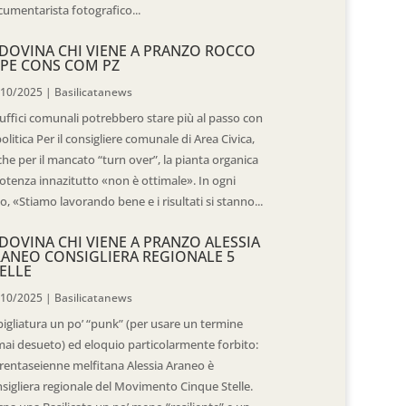
umentarista fotografico...
DOVINA CHI VIENE A PRANZO ROCCO
PE CONS COM PZ
/10/2025
|
Basilicatanews
 uffici comunali potrebbero stare più al passo con
politica Per il consigliere comunale di Area Civica,
he per il mancato “turn over”, la pianta organica
otenza innazitutto «non è ottimale». In ogni
o, «Stiamo lavorando bene e i risultati si stanno...
DOVINA CHI VIENE A PRANZO ALESSIA
ANEO CONSIGLIERA REGIONALE 5
ELLE
/10/2025
|
Basilicatanews
igliatura un po’ “punk” (per usare un termine
ai desueto) ed eloquio particolarmente forbito:
trentaseienne melfitana Alessia Araneo è
sigliera regionale del Movimento Cinque Stelle.