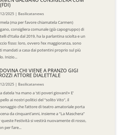
(FDI)
/12/2025
|
Basilicatanews
rmela (ma per favore chiamatela Carmen)
gano, consigliera comunale (già capogruppo) di
telli d’Italia dal 2019, ha la parlantina sciolta e un
ccio fisso: loro, ovvero l’ex maggioranza, sono
ti mandati a casa dai potentini proprio sul più
o. Inizio...
DOVINA CHI VIENE A PRANZO GIGI
ROZZI ATTORE DIALETTALE
/12/2025
|
Basilicatanews
 datela ‘na mano a ‘sti poveri giovani!» E’
ppello ai nostri politici del “solito Vito”, il
sonaggio che l’attore di teatro amatoriale porta
scena da cinquant’anni, insieme a “La Maschera”
 queste Festività si vestirà nuovamente di rosso,
n per fare...