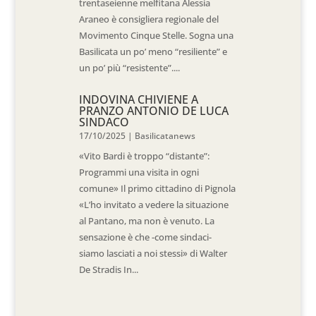
trentaseienne melfitana Alessia
Araneo è consigliera regionale del
Movimento Cinque Stelle. Sogna una
Basilicata un po’ meno “resiliente” e
un po’ più “resistente”....
INDOVINA CHIVIENE A
PRANZO ANTONIO DE LUCA
SINDACO
17/10/2025
|
Basilicatanews
«Vito Bardi è troppo “distante”:
Programmi una visita in ogni
comune» Il primo cittadino di Pignola
«L’ho invitato a vedere la situazione
al Pantano, ma non è venuto. La
sensazione è che -come sindaci-
siamo lasciati a noi stessi» di Walter
De Stradis In...