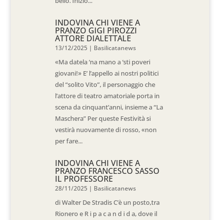
bello. Inizio...
INDOVINA CHI VIENE A
PRANZO GIGI PIROZZI
ATTORE DIALETTALE
13/12/2025
|
Basilicatanews
«Ma datela ‘na mano a ‘sti poveri
giovani!» E’ l’appello ai nostri politici
del “solito Vito”, il personaggio che
l’attore di teatro amatoriale porta in
scena da cinquant’anni, insieme a “La
Maschera” Per queste Festività si
vestirà nuovamente di rosso, «non
per fare...
INDOVINA CHI VIENE A
PRANZO FRANCESCO SASSO
IL PROFESSORE
28/11/2025
|
Basilicatanews
di Walter De Stradis C’è un posto,tra
Rionero e R i p a c a n d i d a, dove il