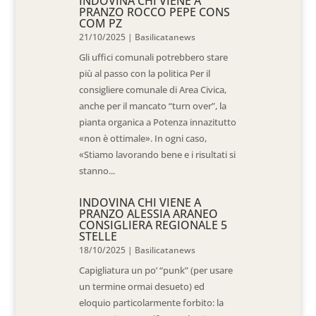
INDOVINA CHI VIENE A
PRANZO ROCCO PEPE CONS
COM PZ
21/10/2025
|
Basilicatanews
Gli uffici comunali potrebbero stare
più al passo con la politica Per il
consigliere comunale di Area Civica,
anche per il mancato “turn over”, la
pianta organica a Potenza innazitutto
«non è ottimale». In ogni caso,
«Stiamo lavorando bene e i risultati si
stanno...
INDOVINA CHI VIENE A
PRANZO ALESSIA ARANEO
CONSIGLIERA REGIONALE 5
STELLE
18/10/2025
|
Basilicatanews
Capigliatura un po’ “punk” (per usare
un termine ormai desueto) ed
eloquio particolarmente forbito: la