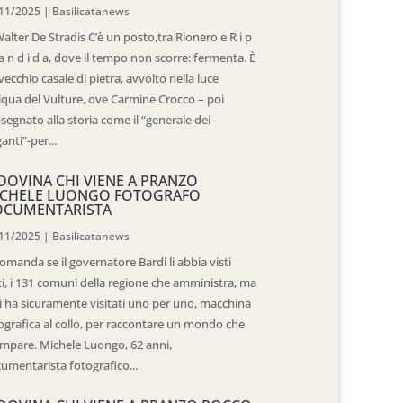
11/2025
|
Basilicatanews
Walter De Stradis C’è un posto,tra Rionero e R i p
 a n d i d a, dove il tempo non scorre: fermenta. È
vecchio casale di pietra, avvolto nella luce
iqua del Vulture, ove Carmine Crocco – poi
segnato alla storia come il “generale dei
ganti”-per...
DOVINA CHI VIENE A PRANZO
CHELE LUONGO FOTOGRAFO
OCUMENTARISTA
11/2025
|
Basilicatanews
domanda se il governatore Bardi li abbia visti
ti, i 131 comuni della regione che amministra, ma
 li ha sicuramente visitati uno per uno, macchina
ografica al collo, per raccontare un mondo che
mpare. Michele Luongo, 62 anni,
umentarista fotografico...