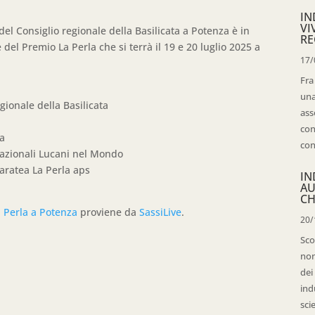
IN
VI
del Consiglio regionale della Basilicata a Potenza è in
RE
el Premio La Perla che si terrà il 19 e 20 luglio 2025 a
17/
Fra
una
ionale della Basilicata
ass
con
ta
con
nazionali Lucani nel Mondo
aratea La Perla aps
IN
AU
CH
 Perla a Potenza
proviene da
SassiLive
.
20/
Sco
non
dei
ind
sci