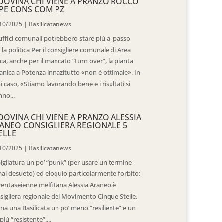
DOVINA CHI VIENE A PRANZO ROCCO
PE CONS COM PZ
10/2025
|
Basilicatanews
 uffici comunali potrebbero stare più al passo
 la politica Per il consigliere comunale di Area
ica, anche per il mancato “turn over”, la pianta
anica a Potenza innazitutto «non è ottimale». In
i caso, «Stiamo lavorando bene e i risultati si
nno...
DOVINA CHI VIENE A PRANZO ALESSIA
ANEO CONSIGLIERA REGIONALE 5
ELLE
10/2025
|
Basilicatanews
igliatura un po’ “punk” (per usare un termine
ai desueto) ed eloquio particolarmente forbito:
trentaseienne melfitana Alessia Araneo è
sigliera regionale del Movimento Cinque Stelle.
na una Basilicata un po’ meno “resiliente” e un
più “resistente”....