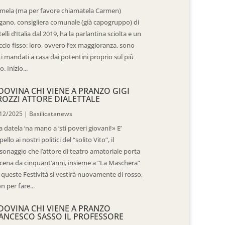
mela (ma per favore chiamatela Carmen)
gano, consigliera comunale (già capogruppo) di
telli d’Italia dal 2019, ha la parlantina sciolta e un
ccio fisso: loro, ovvero l’ex maggioranza, sono
ti mandati a casa dai potentini proprio sul più
o. Inizio...
DOVINA CHI VIENE A PRANZO GIGI
ROZZI ATTORE DIALETTALE
12/2025
|
Basilicatanews
 datela ‘na mano a ‘sti poveri giovani!» E’
pello ai nostri politici del “solito Vito”, il
sonaggio che l’attore di teatro amatoriale porta
scena da cinquant’anni, insieme a “La Maschera”
 queste Festività si vestirà nuovamente di rosso,
n per fare...
DOVINA CHI VIENE A PRANZO
ANCESCO SASSO IL PROFESSORE