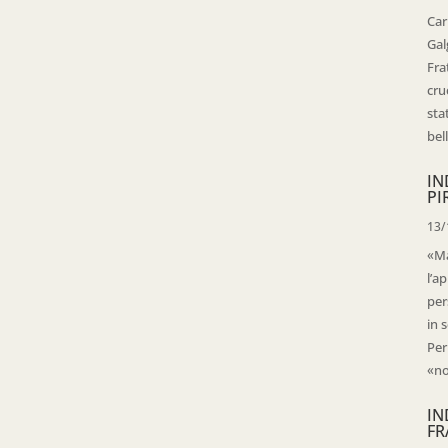
Car
Gal
Fra
cru
sta
bell
IN
PI
13/
«Ma
l’ap
per
in 
Per
«no
IN
FR