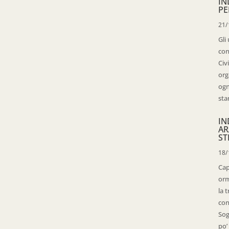
IN
PE
21/
Gli
con
Civ
org
ogn
sta
IN
AR
ST
18/
Cap
orm
la 
con
Sog
po’ 