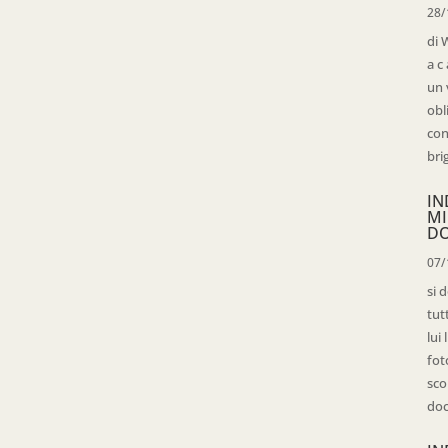
28/
di 
a c
un 
obl
con
bri
IN
MI
D
07/
si 
tut
lui
fot
sco
doc