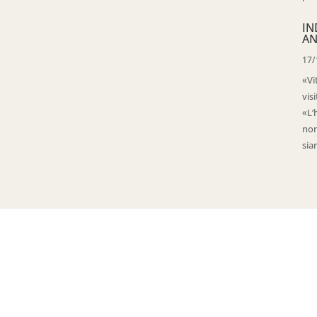
IN
AN
17/
«Vi
vis
«L’
non
sia