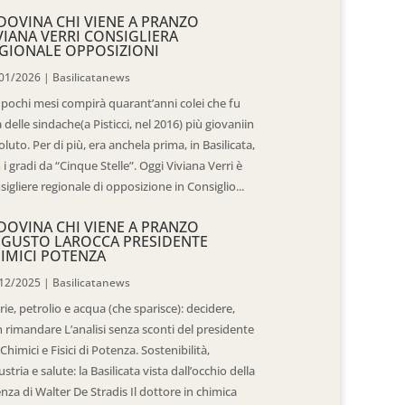
DOVINA CHI VIENE A PRANZO
VIANA VERRI CONSIGLIERA
GIONALE OPPOSIZIONI
01/2026
|
Basilicatanews
 pochi mesi compirà quarant’anni colei che fu
 delle sindache(a Pisticci, nel 2016) più giovaniin
oluto. Per di più, era anchela prima, in Basilicata,
 i gradi da “Cinque Stelle”. Oggi Viviana Verri è
sigliere regionale di opposizione in Consiglio...
DOVINA CHI VIENE A PRANZO
GUSTO LAROCCA PRESIDENTE
IMICI POTENZA
12/2025
|
Basilicatanews
rie, petrolio e acqua (che sparisce): decidere,
 rimandare L’analisi senza sconti del presidente
 Chimici e Fisici di Potenza. Sostenibilità,
ustria e salute: la Basilicata vista dall’occhio della
enza di Walter De Stradis Il dottore in chimica