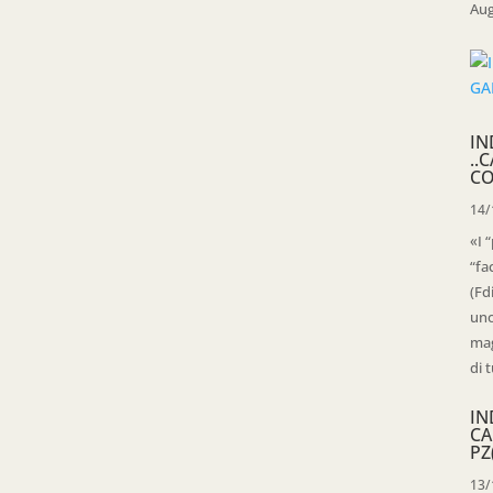
Aug
IN
..
CO
14/
«I 
“fa
(Fd
uno
mag
di t
IN
CA
PZ
13/