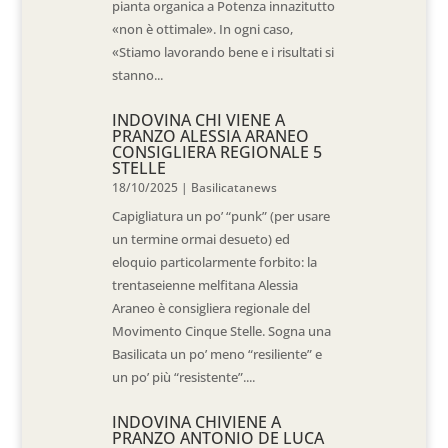
pianta organica a Potenza innazitutto
«non è ottimale». In ogni caso,
«Stiamo lavorando bene e i risultati si
stanno...
INDOVINA CHI VIENE A
PRANZO ALESSIA ARANEO
CONSIGLIERA REGIONALE 5
STELLE
18/10/2025
|
Basilicatanews
Capigliatura un po’ “punk” (per usare
un termine ormai desueto) ed
eloquio particolarmente forbito: la
trentaseienne melfitana Alessia
Araneo è consigliera regionale del
Movimento Cinque Stelle. Sogna una
Basilicata un po’ meno “resiliente” e
un po’ più “resistente”....
INDOVINA CHIVIENE A
PRANZO ANTONIO DE LUCA