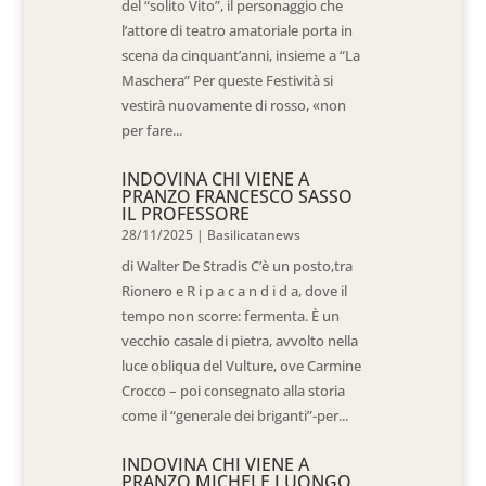
del “solito Vito”, il personaggio che
l’attore di teatro amatoriale porta in
scena da cinquant’anni, insieme a “La
Maschera” Per queste Festività si
vestirà nuovamente di rosso, «non
per fare...
INDOVINA CHI VIENE A
PRANZO FRANCESCO SASSO
IL PROFESSORE
28/11/2025
|
Basilicatanews
di Walter De Stradis C’è un posto,tra
Rionero e R i p a c a n d i d a, dove il
tempo non scorre: fermenta. È un
vecchio casale di pietra, avvolto nella
luce obliqua del Vulture, ove Carmine
Crocco – poi consegnato alla storia
come il “generale dei briganti”-per...
INDOVINA CHI VIENE A
PRANZO MICHELE LUONGO