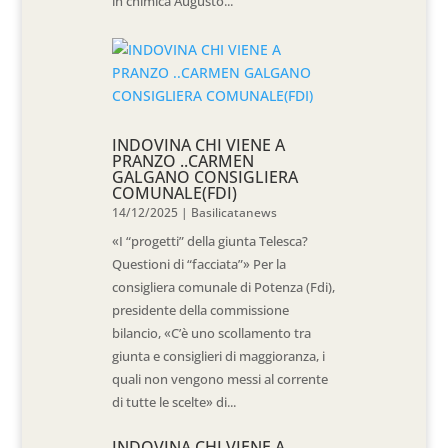
in chimica Augusto...
INDOVINA CHI VIENE A
PRANZO ..CARMEN
GALGANO CONSIGLIERA
COMUNALE(FDI)
14/12/2025
|
Basilicatanews
«I “progetti” della giunta Telesca?
Questioni di “facciata”» Per la
consigliera comunale di Potenza (Fdi),
presidente della commissione
bilancio, «C’è uno scollamento tra
giunta e consiglieri di maggioranza, i
quali non vengono messi al corrente
di tutte le scelte» di...
INDOVINA CHI VIENE A