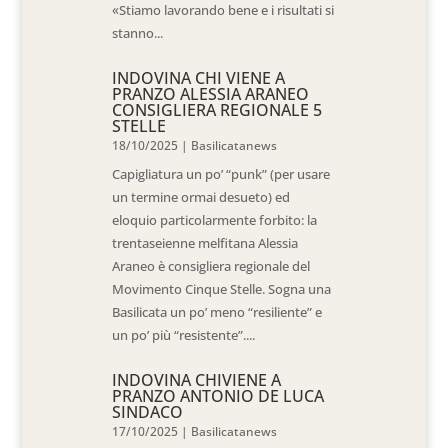
«Stiamo lavorando bene e i risultati si
stanno...
INDOVINA CHI VIENE A
PRANZO ALESSIA ARANEO
CONSIGLIERA REGIONALE 5
STELLE
18/10/2025
|
Basilicatanews
Capigliatura un po’ “punk” (per usare
un termine ormai desueto) ed
eloquio particolarmente forbito: la
trentaseienne melfitana Alessia
Araneo è consigliera regionale del
Movimento Cinque Stelle. Sogna una
Basilicata un po’ meno “resiliente” e
un po’ più “resistente”....
INDOVINA CHIVIENE A
PRANZO ANTONIO DE LUCA
SINDACO
17/10/2025
|
Basilicatanews