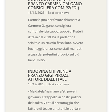
PRANZO CARMEN GALGANO
CONSIGLIERA COM PZ(FDI)
13/12/2025
|
Basilicatanews
Carmela (ma per favore chiamatela
Carmen) Galgano, consigliera
comunale (già capogruppo) di Fratelli
d’Italia dal 2019, ha la parlantina
sciolta e un cruccio fisso: loro, ovvero
l’ex maggioranza, sono stati mandati
a casa dai potentini proprio sul più
bello. Inizio...
INDOVINA CHI VIENE A
PRANZO GIGI PIROZZI
ATTORE DIALETTALE
13/12/2025
|
Basilicatanews
«Ma datela ‘na mano a ‘sti poveri
giovani!» E’ l’appello ai nostri politici
del “solito Vito”, il personaggio che
l’attore di teatro amatoriale porta in