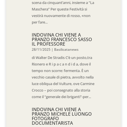
scena da cinquant’anni, insieme a “La
Maschera” Per queste Festività si
vestirà nuovamente di rosso, «non
per fare...
INDOVINA CHI VIENE A
PRANZO FRANCESCO SASSO
IL PROFESSORE
28/11/2025
|
Basilicatanews
di Walter De Stradis C’è un posto,tra
Rionero e R i p a c a n d i d a, dove il
tempo non scorre: fermenta. È un
vecchio casale di pietra, avvolto nella
luce obliqua del Vulture, ove Carmine
Crocco – poi consegnato alla storia
come il “generale dei briganti”-per...
INDOVINA CHI VIENE A
PRANZO MICHELE LUONGO
FOTOGRAFO
DOCUMENTARISTA