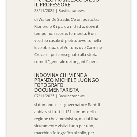
IL PROFESSORE
28/11/2025
|
Basilicatanews
di Walter De Stradis C’è un posto,tra
Rionero e R i p a c a n d i d a, dove il
tempo non scorre: fermenta. È un
vecchio casale di pietra, avvolto nella
luce obliqua del Vulture, ove Carmine
Crocco – poi consegnato alla storia
come il “generale dei briganti”-per...
INDOVINA CHI VIENE A
PRANZO MICHELE LUONGO
FOTOGRAFO
DOCUMENTARISTA
07/11/2025
|
Basilicatanews
si domanda se il governatore Bardi li
abbia visti tutti, i 131 comuni della
regione che amministra, ma lui li ha
sicuramente visitati uno per uno,
macchina fotografica al collo, per