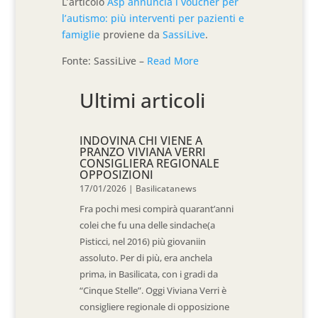
L’articolo
Asp annuncia i voucher per
l’autismo: più interventi per pazienti e
famiglie
proviene da
SassiLive
.
Fonte: SassiLive –
Read More
Ultimi articoli
INDOVINA CHI VIENE A
PRANZO VIVIANA VERRI
CONSIGLIERA REGIONALE
OPPOSIZIONI
17/01/2026
|
Basilicatanews
Fra pochi mesi compirà quarant’anni
colei che fu una delle sindache(a
Pisticci, nel 2016) più giovaniin
assoluto. Per di più, era anchela
prima, in Basilicata, con i gradi da
“Cinque Stelle”. Oggi Viviana Verri è
consigliere regionale di opposizione