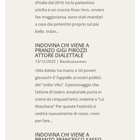
d’Italia dal 2019, ha la parlantina
sciolta e un cruccio fisso: loro, ovvero
l’ex maggioranza, sono stati mandati
a casa dai potentini proprio sul più
bello. Inizio...
INDOVINA CHI VIENE A
PRANZO GIGI PIROZZI
ATTORE DIALETTALE
13/12/2025
|
Basilicatanews
«Ma datela ‘na mano a ‘sti poveri
giovani!» E’ l’appello ai nostri politici
del “solito Vito”, il personaggio che
l’attore di teatro amatoriale porta in
scena da cinquant’anni, insieme a “La
Maschera” Per queste Festività si
vestirà nuovamente di rosso, «non
per fare...
INDOVINA CHI VIENE A
PRANZO FRANCESCO SASSO