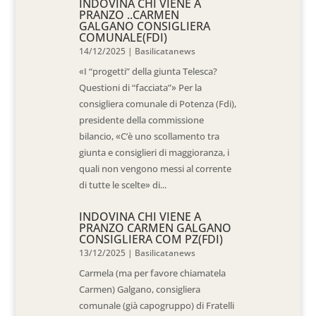
INDOVINA CHI VIENE A
PRANZO ..CARMEN
GALGANO CONSIGLIERA
COMUNALE(FDI)
14/12/2025
|
Basilicatanews
«I “progetti” della giunta Telesca?
Questioni di “facciata”» Per la
consigliera comunale di Potenza (Fdi),
presidente della commissione
bilancio, «C’è uno scollamento tra
giunta e consiglieri di maggioranza, i
quali non vengono messi al corrente
di tutte le scelte» di...
INDOVINA CHI VIENE A
PRANZO CARMEN GALGANO
CONSIGLIERA COM PZ(FDI)
13/12/2025
|
Basilicatanews
Carmela (ma per favore chiamatela
Carmen) Galgano, consigliera
comunale (già capogruppo) di Fratelli