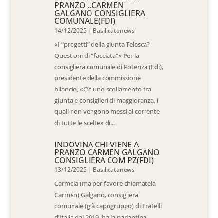
PRANZO ..CARMEN
GALGANO CONSIGLIERA
COMUNALE(FDI)
14/12/2025
|
Basilicatanews
«I “progetti” della giunta Telesca?
Questioni di “facciata”» Per la
consigliera comunale di Potenza (Fdi),
presidente della commissione
bilancio, «C’è uno scollamento tra
giunta e consiglieri di maggioranza, i
quali non vengono messi al corrente
di tutte le scelte» di...
INDOVINA CHI VIENE A
PRANZO CARMEN GALGANO
CONSIGLIERA COM PZ(FDI)
13/12/2025
|
Basilicatanews
Carmela (ma per favore chiamatela
Carmen) Galgano, consigliera
comunale (già capogruppo) di Fratelli
d’Italia dal 2019, ha la parlantina