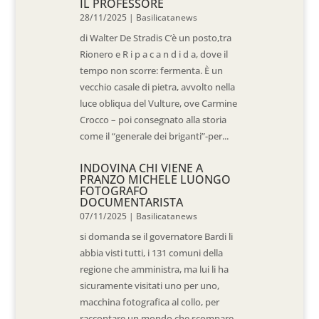
IL PROFESSORE
28/11/2025
|
Basilicatanews
di Walter De Stradis C’è un posto,tra
Rionero e R i p a c a n d i d a, dove il
tempo non scorre: fermenta. È un
vecchio casale di pietra, avvolto nella
luce obliqua del Vulture, ove Carmine
Crocco – poi consegnato alla storia
come il “generale dei briganti”-per...
INDOVINA CHI VIENE A
PRANZO MICHELE LUONGO
FOTOGRAFO
DOCUMENTARISTA
07/11/2025
|
Basilicatanews
si domanda se il governatore Bardi li
abbia visti tutti, i 131 comuni della
regione che amministra, ma lui li ha
sicuramente visitati uno per uno,
macchina fotografica al collo, per
raccontare un mondo che scompare.