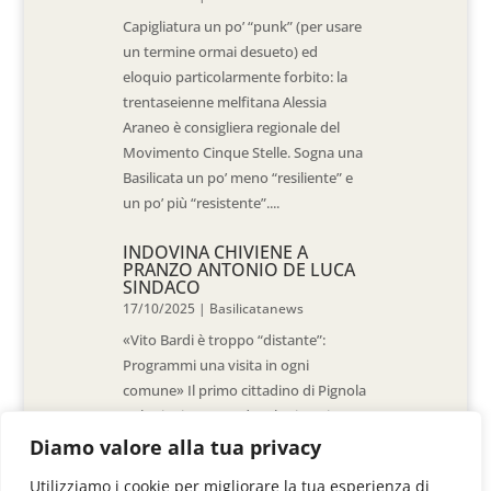
Capigliatura un po’ “punk” (per usare
un termine ormai desueto) ed
eloquio particolarmente forbito: la
trentaseienne melfitana Alessia
Araneo è consigliera regionale del
Movimento Cinque Stelle. Sogna una
Basilicata un po’ meno “resiliente” e
un po’ più “resistente”....
INDOVINA CHIVIENE A
PRANZO ANTONIO DE LUCA
SINDACO
17/10/2025
|
Basilicatanews
«Vito Bardi è troppo “distante”:
Programmi una visita in ogni
comune» Il primo cittadino di Pignola
«L’ho invitato a vedere la situazione
al Pantano, ma non è venuto. La
Diamo valore alla tua privacy
sensazione è che -come sindaci-
Utilizziamo i cookie per migliorare la tua esperienza di
siamo lasciati a noi stessi» di Walter