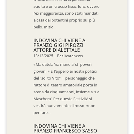
sciolta e un cruccio fisso: loro, ovvero
l’ex maggioranza, sono stati mandati
a casa dai potentini proprio sul più
bello. Inizio...
INDOVINA CHI VIENE A
PRANZO GIGI PIROZZI
ATTORE DIALETTALE
13/12/2025
|
Basilicatanews
«Ma datela ‘na mano a ‘sti poveri
giovani!» E’ l’appello ai nostri politici
del “solito Vito”, il personaggio che
l’attore di teatro amatoriale porta in
scena da cinquant’anni, insieme a “La
Maschera” Per queste Festività si
vestirà nuovamente di rosso, «non
per fare...
INDOVINA CHI VIENE A
PRANZO FRANCESCO SASSO