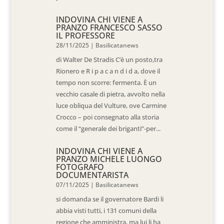
INDOVINA CHI VIENE A
PRANZO FRANCESCO SASSO
IL PROFESSORE
28/11/2025
|
Basilicatanews
di Walter De Stradis C’è un posto,tra
Rionero e R i p a c a n d i d a, dove il
tempo non scorre: fermenta. È un
vecchio casale di pietra, avvolto nella
luce obliqua del Vulture, ove Carmine
Crocco – poi consegnato alla storia
come il “generale dei briganti”-per...
INDOVINA CHI VIENE A
PRANZO MICHELE LUONGO
FOTOGRAFO
DOCUMENTARISTA
07/11/2025
|
Basilicatanews
si domanda se il governatore Bardi li
abbia visti tutti, i 131 comuni della
regione che amministra, ma lui li ha