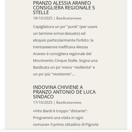
PRANZO ALESSIA ARANEO
CONSIGLIERA REGIONALE 5
STELLE
18/10/2025
|
Basilicatanews
Capigliatura un po’ “punk” (per usare
un termine ormai desueto) ed
eloquio particolarmente forbito: la
trentaseienne melfitana Alessia
Araneo è consigliera regionale del
Movimento Cinque Stelle. Sogna una
Basilicata un po’ meno “resiliente” e
un po’ più “resistente”....
INDOVINA CHIVIENE A
PRANZO ANTONIO DE LUCA
SINDACO
17/10/2025
|
Basilicatanews
«Vito Bardi è troppo “distante”:
Programmi una visita in ogni
comune» Il primo cittadino di Pignola
«L’ho invitato a vedere la situazione