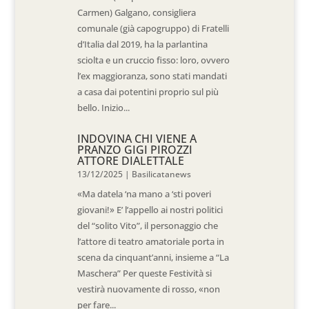
Carmen) Galgano, consigliera
comunale (già capogruppo) di Fratelli
d’Italia dal 2019, ha la parlantina
sciolta e un cruccio fisso: loro, ovvero
l’ex maggioranza, sono stati mandati
a casa dai potentini proprio sul più
bello. Inizio...
INDOVINA CHI VIENE A
PRANZO GIGI PIROZZI
ATTORE DIALETTALE
13/12/2025
|
Basilicatanews
«Ma datela ‘na mano a ‘sti poveri
giovani!» E’ l’appello ai nostri politici
del “solito Vito”, il personaggio che
l’attore di teatro amatoriale porta in
scena da cinquant’anni, insieme a “La
Maschera” Per queste Festività si
vestirà nuovamente di rosso, «non
per fare...