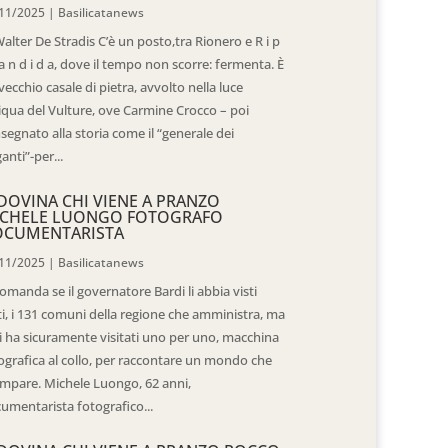
11/2025
|
Basilicatanews
Walter De Stradis C’è un posto,tra Rionero e R i p
 a n d i d a, dove il tempo non scorre: fermenta. È
vecchio casale di pietra, avvolto nella luce
iqua del Vulture, ove Carmine Crocco – poi
segnato alla storia come il “generale dei
ganti”-per...
DOVINA CHI VIENE A PRANZO
CHELE LUONGO FOTOGRAFO
OCUMENTARISTA
11/2025
|
Basilicatanews
domanda se il governatore Bardi li abbia visti
ti, i 131 comuni della regione che amministra, ma
 li ha sicuramente visitati uno per uno, macchina
ografica al collo, per raccontare un mondo che
mpare. Michele Luongo, 62 anni,
umentarista fotografico...