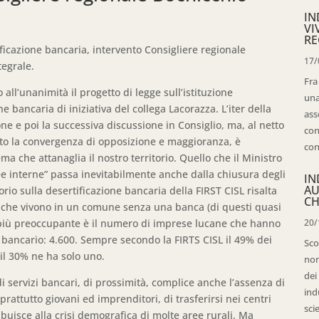
IN
VI
RE
ificazione bancaria, intervento Consigliere regionale
17/
tegrale.
Fra
all’unanimità il progetto di legge sull’istituzione
una
ne bancaria di iniziativa del collega Lacorazza. L’iter della
ass
e e poi la successiva discussione in Consiglio, ma, al netto
con
sto la convergenza di opposizione e maggioranza, è
con
 che attanaglia il nostro territorio. Quello che il Ministro
aree interne” passa inevitabilmente anche dalla chiusura degli
IN
AU
orio sulla desertificazione bancaria della FIRST CISL risalta
CH
ni che vivono in un comune senza una banca (di questi quasi
a più preoccupante è il numero di imprese lucane che hanno
20/
bancario: 4.600. Sempre secondo la FIRTS CISL il 49% dei
Sco
il 30% ne ha solo uno.
non
dei
i servizi bancari, di prossimità, complice anche l’assenza di
ind
soprattutto giovani ed imprenditori, di trasferirsi nei centri
sci
buisce alla crisi demografica di molte aree rurali. Ma