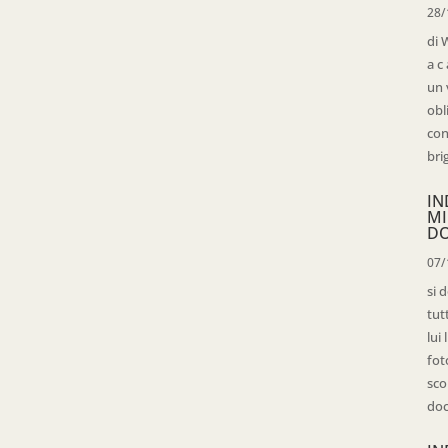
28/
di 
a c
un 
obl
con
bri
IN
MI
D
07/
si 
tut
lui
fot
sco
doc