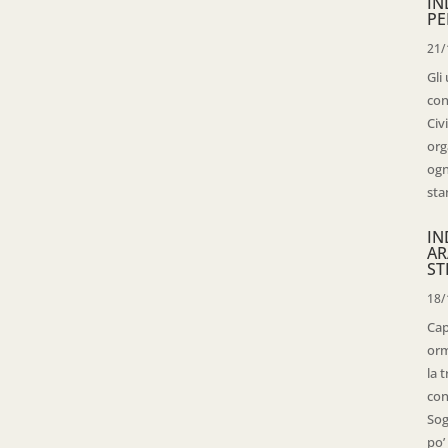
IN
PE
21/
Gli
con
Civ
org
ogn
sta
IN
AR
ST
18/
Cap
orm
la 
con
Sog
po’ 