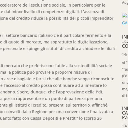
Aug
eleratore dell’esclusione sociale, in particolare per le
e dal minor livello di competenze digitali. L’assenza di
zione del credito riduce la possibilità dei piccoli imprenditori
l settore bancario italiano c’è il particolare fermento e la
IN
..
e di quote di mercato, ma soprattutto la digitalizzazione,
CO
personale e spinge gli istituti di credito a chiudere le filiali
14/
«I 
i mercato che preferiscono l’utile alla sostenibilità sociale
“fa
 ma la politica può provare a proporre misure di
(Fd
in aree disagiate e far sì che alle banche venga riconosciuto
uno
nché l’accesso al credito possa continuare ad alimentare lo
mag
’abbandono. Spero, dunque, che l’approvazione della PdL
di t
aria possa rappresentare un punto di partenza per una
 gli istituti di credito, presenti sul territorio, affinché,
IN
o coinvolti dalla Regione per una convenzione finalizzata a
CA
PZ
uanto fatto con Cassa Depositi e Prestiti” lo scorso 26
13/