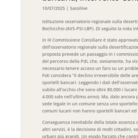
10/07/2025
|
Sassilive
Istituzione osservatorio regionale sulla desert
Bochicchio (AVS-PSI-LBP). Di seguito la nota in
In III Commissione Consiliare è stato approvato 
dell’osservatorio regionale sulla desertificazio
proposta prevede un passaggio in I commission
del percorso della PdL che, ovviamente, ha vi
necessario tenere acceso un faro su un problema
Foti considera “il declino irreversibile delle 
sportelli bancari. Leggendo i dati dell’osservat
subito all’occhio che sono oltre 80.000 i luca
4.000 solo nell’ultimo anno). Ma, dato ancor
sede legale in un comune senza uno sportello 
comuni lucani non hanno sportelli bancari ed 
Conseguenza inevitabile della totale assenza d
altri servizi, è la decisione di molti cittadini, 
urbani più grandi. Un esodo forzato che contri