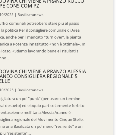
DOVINA CHI VIENE A PRANZO ROCCO
PE CONS COM PZ
10/2025
|
Basilicatanews
 uffici comunali potrebbero stare più al passo
 la politica Per il consigliere comunale di Area
ica, anche per il mancato “turn over”, la pianta
anica a Potenza innazitutto «non è ottimale». In
i caso, «Stiamo lavorando bene e i risultati si
nno...
DOVINA CHI VIENE A PRANZO ALESSIA
ANEO CONSIGLIERA REGIONALE 5
ELLE
10/2025
|
Basilicatanews
igliatura un po’ “punk” (per usare un termine
ai desueto) ed eloquio particolarmente forbito:
trentaseienne melfitana Alessia Araneo è
sigliera regionale del Movimento Cinque Stelle.
na una Basilicata un po’ meno “resiliente” e un
più “resistente”....