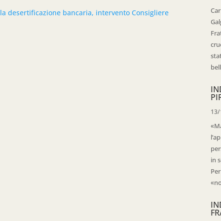
Car
lla desertificazione bancaria, intervento Consigliere
Gal
Fra
cru
sta
bell
IN
PI
13/
«Ma
l’ap
per
in 
Per
«no
IN
FR