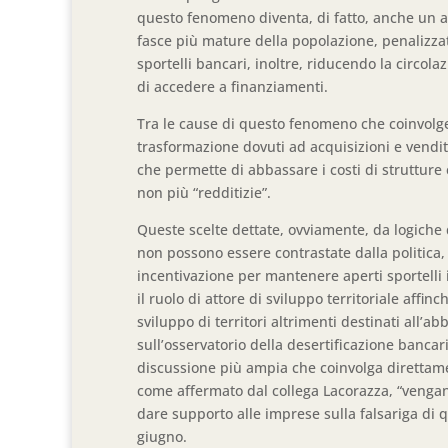
questo fenomeno diventa, di fatto, anche un acc
fasce più mature della popolazione, penalizzat
sportelli bancari, inoltre, riducendo la circola
di accedere a finanziamenti.
Tra le cause di questo fenomeno che coinvolge i
trasformazione dovuti ad acquisizioni e vendit
che permette di abbassare i costi di strutture e 
non più “redditizie”.
Queste scelte dettate, ovviamente, da logiche d
non possono essere contrastate dalla politica,
incentivazione per mantenere aperti sportelli 
il ruolo di attore di sviluppo territoriale affi
sviluppo di territori altrimenti destinati all
sull’osservatorio della desertificazione banc
discussione più ampia che coinvolga direttamente
come affermato dal collega Lacorazza, “vengan
dare supporto alle imprese sulla falsariga di q
giugno.