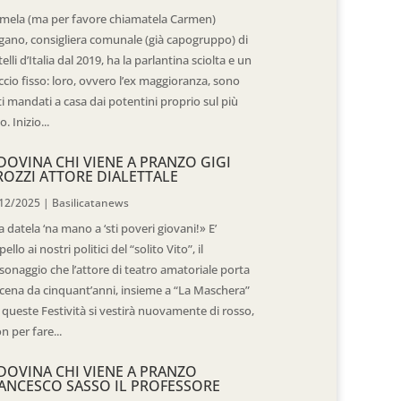
mela (ma per favore chiamatela Carmen)
gano, consigliera comunale (già capogruppo) di
telli d’Italia dal 2019, ha la parlantina sciolta e un
ccio fisso: loro, ovvero l’ex maggioranza, sono
ti mandati a casa dai potentini proprio sul più
o. Inizio...
DOVINA CHI VIENE A PRANZO GIGI
ROZZI ATTORE DIALETTALE
12/2025
|
Basilicatanews
 datela ‘na mano a ‘sti poveri giovani!» E’
pello ai nostri politici del “solito Vito”, il
sonaggio che l’attore di teatro amatoriale porta
scena da cinquant’anni, insieme a “La Maschera”
 queste Festività si vestirà nuovamente di rosso,
n per fare...
DOVINA CHI VIENE A PRANZO
ANCESCO SASSO IL PROFESSORE