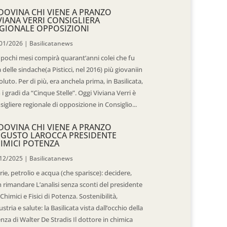
DOVINA CHI VIENE A PRANZO
VIANA VERRI CONSIGLIERA
GIONALE OPPOSIZIONI
01/2026
|
Basilicatanews
 pochi mesi compirà quarant’anni colei che fu
 delle sindache(a Pisticci, nel 2016) più giovaniin
oluto. Per di più, era anchela prima, in Basilicata,
 i gradi da “Cinque Stelle”. Oggi Viviana Verri è
sigliere regionale di opposizione in Consiglio...
DOVINA CHI VIENE A PRANZO
GUSTO LAROCCA PRESIDENTE
IMICI POTENZA
12/2025
|
Basilicatanews
rie, petrolio e acqua (che sparisce): decidere,
 rimandare L’analisi senza sconti del presidente
 Chimici e Fisici di Potenza. Sostenibilità,
ustria e salute: la Basilicata vista dall’occhio della
enza di Walter De Stradis Il dottore in chimica