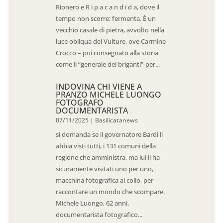
Rionero e R i p a c a n d i d a, dove il
tempo non scorre: fermenta. È un
vecchio casale di pietra, avvolto nella
luce obliqua del Vulture, ove Carmine
Crocco – poi consegnato alla storia
come il “generale dei briganti”-per...
INDOVINA CHI VIENE A
PRANZO MICHELE LUONGO
FOTOGRAFO
DOCUMENTARISTA
07/11/2025
|
Basilicatanews
si domanda se il governatore Bardi li
abbia visti tutti, i 131 comuni della
regione che amministra, ma lui li ha
sicuramente visitati uno per uno,
macchina fotografica al collo, per
raccontare un mondo che scompare.
Michele Luongo, 62 anni,
documentarista fotografico...