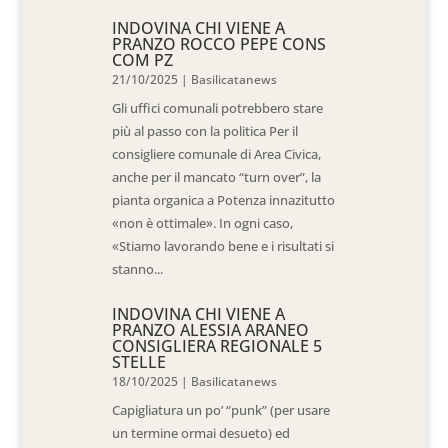
INDOVINA CHI VIENE A
PRANZO ROCCO PEPE CONS
COM PZ
21/10/2025
|
Basilicatanews
Gli uffici comunali potrebbero stare
più al passo con la politica Per il
consigliere comunale di Area Civica,
anche per il mancato “turn over”, la
pianta organica a Potenza innazitutto
«non è ottimale». In ogni caso,
«Stiamo lavorando bene e i risultati si
stanno...
INDOVINA CHI VIENE A
PRANZO ALESSIA ARANEO
CONSIGLIERA REGIONALE 5
STELLE
18/10/2025
|
Basilicatanews
Capigliatura un po’ “punk” (per usare
un termine ormai desueto) ed