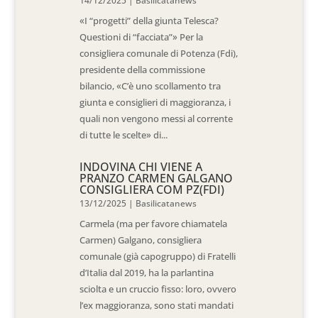
14/12/2025
|
Basilicatanews
«I “progetti” della giunta Telesca?
Questioni di “facciata”» Per la
consigliera comunale di Potenza (Fdi),
presidente della commissione
bilancio, «C’è uno scollamento tra
giunta e consiglieri di maggioranza, i
quali non vengono messi al corrente
di tutte le scelte» di...
INDOVINA CHI VIENE A
PRANZO CARMEN GALGANO
CONSIGLIERA COM PZ(FDI)
13/12/2025
|
Basilicatanews
Carmela (ma per favore chiamatela
Carmen) Galgano, consigliera
comunale (già capogruppo) di Fratelli
d’Italia dal 2019, ha la parlantina
sciolta e un cruccio fisso: loro, ovvero
l’ex maggioranza, sono stati mandati