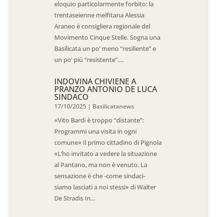
eloquio particolarmente forbito: la
trentaseienne melfitana Alessia
Araneo è consigliera regionale del
Movimento Cinque Stelle. Sogna una
Basilicata un po’ meno “resiliente” e
un po’ più “resistente”....
INDOVINA CHIVIENE A
PRANZO ANTONIO DE LUCA
SINDACO
17/10/2025
|
Basilicatanews
«Vito Bardi è troppo “distante”:
Programmi una visita in ogni
comune» Il primo cittadino di Pignola
«L’ho invitato a vedere la situazione
al Pantano, ma non è venuto. La
sensazione è che -come sindaci-
siamo lasciati a noi stessi» di Walter
De Stradis In...