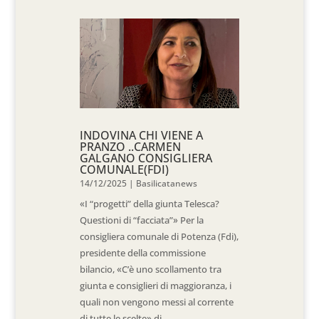
INDOVINA CHI VIENE A
PRANZO ..CARMEN
GALGANO CONSIGLIERA
COMUNALE(FDI)
14/12/2025
|
Basilicatanews
«I “progetti” della giunta Telesca?
Questioni di “facciata”» Per la
consigliera comunale di Potenza (Fdi),
presidente della commissione
bilancio, «C’è uno scollamento tra
giunta e consiglieri di maggioranza, i
quali non vengono messi al corrente
di tutte le scelte» di...