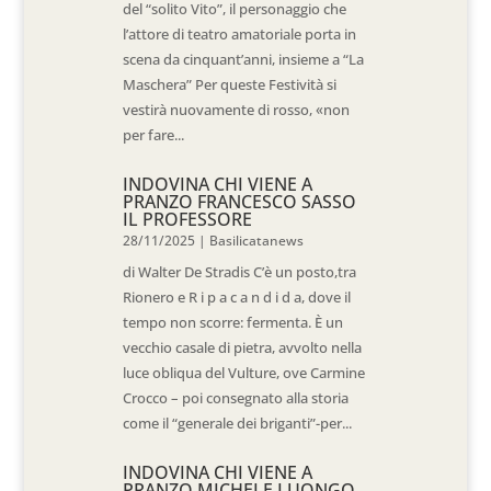
del “solito Vito”, il personaggio che
l’attore di teatro amatoriale porta in
scena da cinquant’anni, insieme a “La
Maschera” Per queste Festività si
vestirà nuovamente di rosso, «non
per fare...
INDOVINA CHI VIENE A
PRANZO FRANCESCO SASSO
IL PROFESSORE
28/11/2025
|
Basilicatanews
di Walter De Stradis C’è un posto,tra
Rionero e R i p a c a n d i d a, dove il
tempo non scorre: fermenta. È un
vecchio casale di pietra, avvolto nella
luce obliqua del Vulture, ove Carmine
Crocco – poi consegnato alla storia
come il “generale dei briganti”-per...
INDOVINA CHI VIENE A
PRANZO MICHELE LUONGO