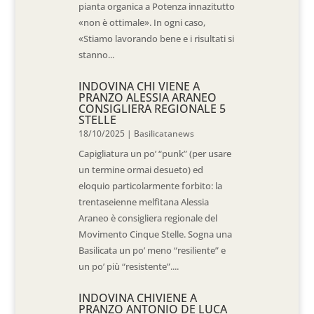
pianta organica a Potenza innazitutto
«non è ottimale». In ogni caso,
«Stiamo lavorando bene e i risultati si
stanno...
INDOVINA CHI VIENE A
PRANZO ALESSIA ARANEO
CONSIGLIERA REGIONALE 5
STELLE
18/10/2025
|
Basilicatanews
Capigliatura un po’ “punk” (per usare
un termine ormai desueto) ed
eloquio particolarmente forbito: la
trentaseienne melfitana Alessia
Araneo è consigliera regionale del
Movimento Cinque Stelle. Sogna una
Basilicata un po’ meno “resiliente” e
un po’ più “resistente”....
INDOVINA CHIVIENE A
PRANZO ANTONIO DE LUCA