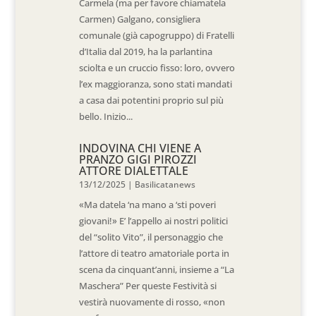
Carmela (ma per favore chiamatela
Carmen) Galgano, consigliera
comunale (già capogruppo) di Fratelli
d’Italia dal 2019, ha la parlantina
sciolta e un cruccio fisso: loro, ovvero
l’ex maggioranza, sono stati mandati
a casa dai potentini proprio sul più
bello. Inizio...
INDOVINA CHI VIENE A
PRANZO GIGI PIROZZI
ATTORE DIALETTALE
13/12/2025
|
Basilicatanews
«Ma datela ‘na mano a ‘sti poveri
giovani!» E’ l’appello ai nostri politici
del “solito Vito”, il personaggio che
l’attore di teatro amatoriale porta in
scena da cinquant’anni, insieme a “La
Maschera” Per queste Festività si
vestirà nuovamente di rosso, «non