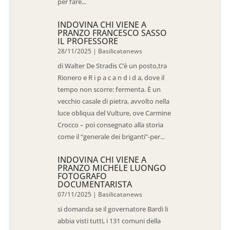
per fare...
INDOVINA CHI VIENE A
PRANZO FRANCESCO SASSO
IL PROFESSORE
28/11/2025
|
Basilicatanews
di Walter De Stradis C’è un posto,tra
Rionero e R i p a c a n d i d a, dove il
tempo non scorre: fermenta. È un
vecchio casale di pietra, avvolto nella
luce obliqua del Vulture, ove Carmine
Crocco – poi consegnato alla storia
come il “generale dei briganti”-per...
INDOVINA CHI VIENE A
PRANZO MICHELE LUONGO
FOTOGRAFO
DOCUMENTARISTA
07/11/2025
|
Basilicatanews
si domanda se il governatore Bardi li
abbia visti tutti, i 131 comuni della