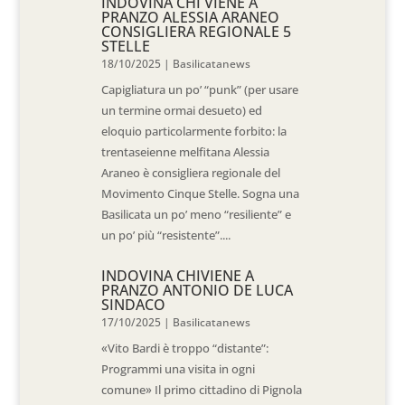
INDOVINA CHI VIENE A
PRANZO ALESSIA ARANEO
CONSIGLIERA REGIONALE 5
STELLE
18/10/2025
|
Basilicatanews
Capigliatura un po’ “punk” (per usare
un termine ormai desueto) ed
eloquio particolarmente forbito: la
trentaseienne melfitana Alessia
Araneo è consigliera regionale del
Movimento Cinque Stelle. Sogna una
Basilicata un po’ meno “resiliente” e
un po’ più “resistente”....
INDOVINA CHIVIENE A
PRANZO ANTONIO DE LUCA
SINDACO
17/10/2025
|
Basilicatanews
«Vito Bardi è troppo “distante”:
Programmi una visita in ogni
comune» Il primo cittadino di Pignola