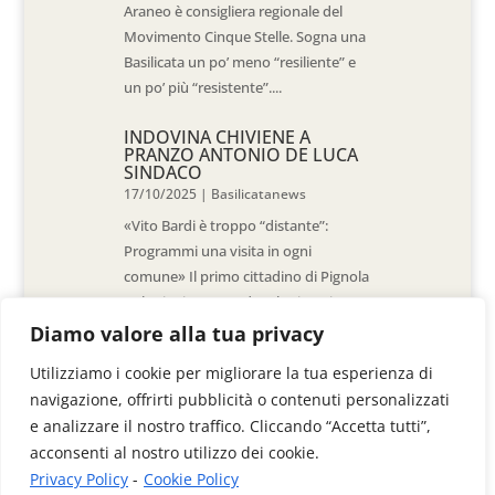
Araneo è consigliera regionale del
Movimento Cinque Stelle. Sogna una
Basilicata un po’ meno “resiliente” e
un po’ più “resistente”....
INDOVINA CHIVIENE A
PRANZO ANTONIO DE LUCA
SINDACO
17/10/2025
|
Basilicatanews
«Vito Bardi è troppo “distante”:
Programmi una visita in ogni
comune» Il primo cittadino di Pignola
«L’ho invitato a vedere la situazione
al Pantano, ma non è venuto. La
Diamo valore alla tua privacy
sensazione è che -come sindaci-
Utilizziamo i cookie per migliorare la tua esperienza di
siamo lasciati a noi stessi» di Walter
navigazione, offrirti pubblicità o contenuti personalizzati
De Stradis In...
e analizzare il nostro traffico. Cliccando “Accetta tutti”,
acconsenti al nostro utilizzo dei cookie.
Privacy Policy
-
Cookie Policy