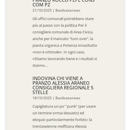
PRANZO ROCCO PEPE CONS
COM PZ
21/10/2025
|
Basilicatanews
Gli uffici comunali potrebbero stare
più al passo con la politica Per il
consigliere comunale di Area Civica,
anche per il mancato “turn over”, la
pianta organica a Potenza innazitutto
«non è ottimale». In ogni caso,
«Stiamo lavorando bene e i risultati si
stanno...
INDOVINA CHI VIENE A
PRANZO ALESSIA ARANEO
CONSIGLIERA REGIONALE 5
STELLE
18/10/2025
|
Basilicatanews
Capigliatura un po’ “punk” (per usare
un termine ormai desueto) ed
eloquio particolarmente forbito: la
trentaseienne melfitana Alessia