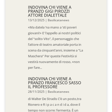
INDOVINA CHI VIENE A
PRANZO GIGI PIROZZI
ATTORE DIALETTALE
13/12/2025
|
Basilicatanews
«Ma datela ‘na mano a ‘sti poveri
giovani!» E’ l’appello ai nostri politici
del “solito Vito”, il personaggio che
l’attore di teatro amatoriale porta in
scena da cinquant’anni, insieme a “La
Maschera” Per queste Festività si
vestirà nuovamente di rosso, «non
per fare...
INDOVINA CHI VIENE A
PRANZO FRANCESCO SASSO
IL PROFESSORE
28/11/2025
|
Basilicatanews
di Walter De Stradis C’è un posto,tra
Rionero e R i p a c a n d i d a, dove il
tempo non scorre: fermenta. È un