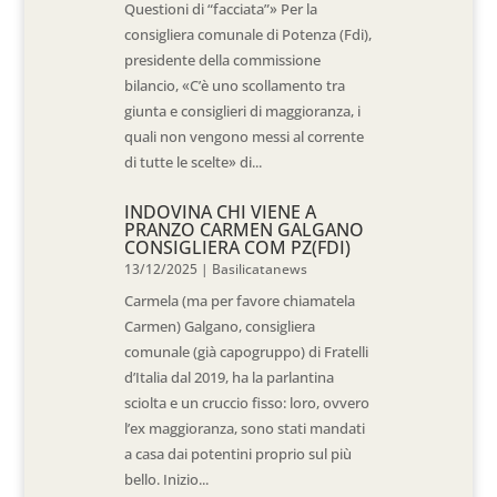
Questioni di “facciata”» Per la
consigliera comunale di Potenza (Fdi),
presidente della commissione
bilancio, «C’è uno scollamento tra
giunta e consiglieri di maggioranza, i
quali non vengono messi al corrente
di tutte le scelte» di...
INDOVINA CHI VIENE A
PRANZO CARMEN GALGANO
CONSIGLIERA COM PZ(FDI)
13/12/2025
|
Basilicatanews
Carmela (ma per favore chiamatela
Carmen) Galgano, consigliera
comunale (già capogruppo) di Fratelli
d’Italia dal 2019, ha la parlantina
sciolta e un cruccio fisso: loro, ovvero
l’ex maggioranza, sono stati mandati
a casa dai potentini proprio sul più
bello. Inizio...