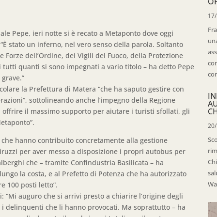
OP
17
Fra
uale Pepe, ieri notte si è recato a Metaponto dove oggi
una
 “È stato un inferno, nel vero senso della parola. Soltanto
ass
e Forze dell’Ordine, dei Vigili del Fuoco, della Protezione
con
di tutti quanti si sono impegnati a vario titolo – ha detto Pepe
con
 grave.”
colare la Prefettura di Matera “che ha saputo gestire con
IN
erazioni”, sottolineando anche l’impegno della Regione
A
CH
frire il massimo supporto per aiutare i turisti sfollati, gli
Metaponto”.
20
Sco
o che hanno contribuito concretamente alla gestione
rim
hiruzzi per aver messo a disposizione i propri autobus per
Chi
ralberghi che – tramite Confindustria Basilicata – ha
sal
lungo la costa, e al Prefetto di Potenza che ha autorizzato
Wal
e 100 posti letto”.
: “Mi auguro che si arrivi presto a chiarire l’origine degli
 i delinquenti che li hanno provocati. Ma soprattutto – ha