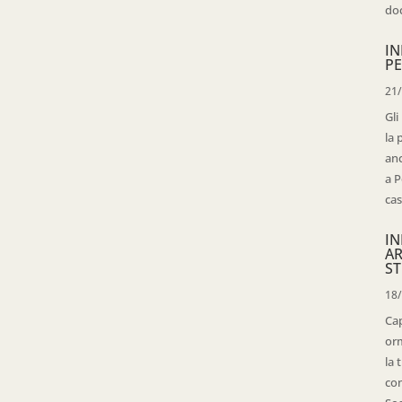
doc
IN
PE
21
Gli
la 
anc
a P
cas
IN
AR
ST
18
Cap
orm
la 
con