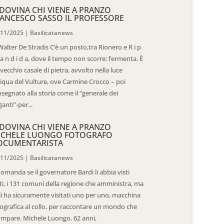
DOVINA CHI VIENE A PRANZO
ANCESCO SASSO IL PROFESSORE
/11/2025
|
Basilicatanews
Walter De Stradis C’è un posto,tra Rionero e R i p
 a n d i d a, dove il tempo non scorre: fermenta. È
vecchio casale di pietra, avvolto nella luce
iqua del Vulture, ove Carmine Crocco – poi
segnato alla storia come il “generale dei
ganti”-per...
DOVINA CHI VIENE A PRANZO
ICHELE LUONGO FOTOGRAFO
OCUMENTARISTA
/11/2025
|
Basilicatanews
domanda se il governatore Bardi li abbia visti
ti, i 131 comuni della regione che amministra, ma
 li ha sicuramente visitati uno per uno, macchina
ografica al collo, per raccontare un mondo che
mpare. Michele Luongo, 62 anni,