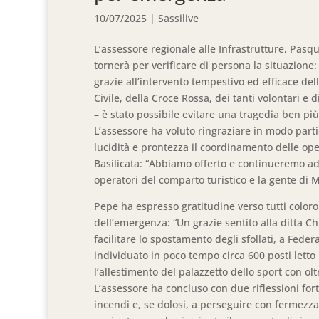
10/07/2025
|
Sassilive
L’assessore regionale alle Infrastrutture, Pasq
tornerà per verificare di persona la situazione:
grazie all’intervento tempestivo ed efficace dell
Civile, della Croce Rossa, dei tanti volontari e 
– è stato possibile evitare una tragedia ben più
L’assessore ha voluto ringraziare in modo parti
lucidità e prontezza il coordinamento delle op
Basilicata: “Abbiamo offerto e continueremo ad of
operatori del comparto turistico e la gente di 
Pepe ha espresso gratitudine verso tutti color
dell’emergenza: “Un grazie sentito alla ditta C
facilitare lo spostamento degli sfollati, a Fede
individuato in poco tempo circa 600 posti letto 
l’allestimento del palazzetto dello sport con oltr
L’assessore ha concluso con due riflessioni forti
incendi e, se dolosi, a perseguire con fermezza