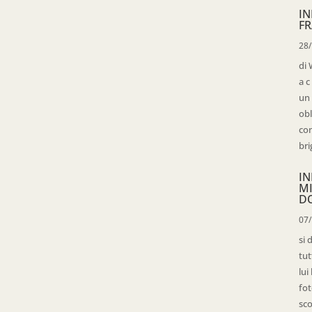
IN
FR
28
di 
a c
un 
obl
con
bri
IN
M
D
07
si 
tut
lui
fot
sco