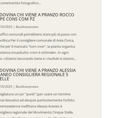
umentarista fotografico...
DOVINA CHI VIENE A PRANZO ROCCO
PE CONS COM PZ
/10/2025
|
Basilicatanews
 uffici comunali potrebbero stare più al passo con
politica Per il consigliere comunale di Area Civica,
he per il mancato “turn over”, la pianta organica
otenza innazitutto «non è ottimale». In ogni
o, «Stiamo lavorando bene e i risultati si stanno...
DOVINA CHI VIENE A PRANZO ALESSIA
ANEO CONSIGLIERA REGIONALE 5
ELLE
/10/2025
|
Basilicatanews
igliatura un po’ “punk” (per usare un termine
ai desueto) ed eloquio particolarmente forbito:
trentaseienne melfitana Alessia Araneo è
sigliera regionale del Movimento Cinque Stelle.