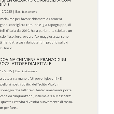
(FDI)
/12/2025
|
Basilicatanews
rmela (ma per favore chiamatela Carmen)
gano, consigliera comunale (già capogruppo) di
telli d’Italia dal 2019, ha la parlantina sciolta e un
ccio fisso: loro, ovvero l’ex maggioranza, sono
ti mandati a casa dai potentini proprio sul più
o. Inizio...
DOVINA CHI VIENE A PRANZO GIGI
ROZZI ATTORE DIALETTALE
/12/2025
|
Basilicatanews
 datela ‘na mano a ‘sti poveri giovani!» E’
ppello ai nostri politici del “solito Vito”, il
sonaggio che l’attore di teatro amatoriale porta
scena da cinquant’anni, insieme a “La Maschera”
 queste Festività si vestirà nuovamente di rosso,
n per fare...