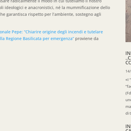
sare radicalmente il modo in cui tuteliamo il nostro
li ideologici e anacronistici, né la mummificazione dello
che garantisca rispetto per l’ambiente, sostegno agli
nale Pepe: “Chiarire origine degli incendi e tutelare
lla Regione Basilicata per emergenza”
proviene da
IN
..
C
14
«I 
“fa
(Fd
uno
mag
di 
IN
C