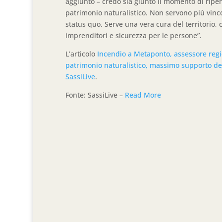
aggiunto – credo sia giunto il momento di ripen
patrimonio naturalistico. Non servono più vinco
status quo. Serve una vera cura del territorio, 
imprenditori e sicurezza per le persone”.
L’articolo
Incendio a Metaponto, assessore regio
patrimonio naturalistico, massimo supporto de
SassiLive
.
Fonte: SassiLive –
Read More