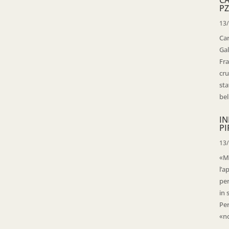
PZ
13
Ca
Gal
Fra
cru
sta
bell
IN
PI
13
«Ma
l’a
per
in 
Per
«no