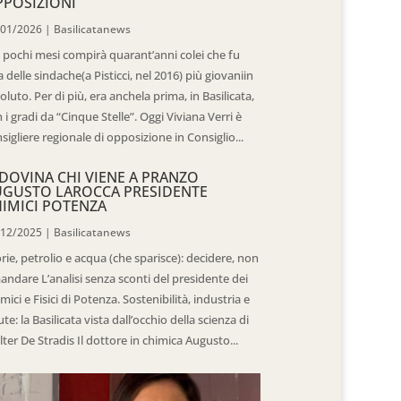
POSIZIONI
/01/2026
|
Basilicatanews
 pochi mesi compirà quarant’anni colei che fu
 delle sindache(a Pisticci, nel 2016) più giovaniin
oluto. Per di più, era anchela prima, in Basilicata,
 i gradi da “Cinque Stelle”. Oggi Viviana Verri è
sigliere regionale di opposizione in Consiglio...
DOVINA CHI VIENE A PRANZO
UGUSTO LAROCCA PRESIDENTE
IMICI POTENZA
/12/2025
|
Basilicatanews
rie, petrolio e acqua (che sparisce): decidere, non
andare L’analisi senza sconti del presidente dei
mici e Fisici di Potenza. Sostenibilità, industria e
ute: la Basilicata vista dall’occhio della scienza di
ter De Stradis Il dottore in chimica Augusto...