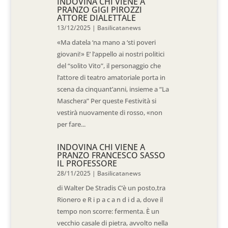
INDOVINA CHI VIENE A
PRANZO GIGI PIROZZI
ATTORE DIALETTALE
13/12/2025
|
Basilicatanews
«Ma datela ‘na mano a ‘sti poveri
giovani!» E’ l’appello ai nostri politici
del “solito Vito”, il personaggio che
l’attore di teatro amatoriale porta in
scena da cinquant’anni, insieme a “La
Maschera” Per queste Festività si
vestirà nuovamente di rosso, «non
per fare...
INDOVINA CHI VIENE A
PRANZO FRANCESCO SASSO
IL PROFESSORE
28/11/2025
|
Basilicatanews
di Walter De Stradis C’è un posto,tra
Rionero e R i p a c a n d i d a, dove il
tempo non scorre: fermenta. È un
vecchio casale di pietra, avvolto nella