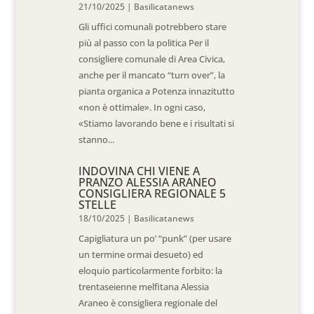
21/10/2025
|
Basilicatanews
Gli uffici comunali potrebbero stare
più al passo con la politica Per il
consigliere comunale di Area Civica,
anche per il mancato “turn over”, la
pianta organica a Potenza innazitutto
«non è ottimale». In ogni caso,
«Stiamo lavorando bene e i risultati si
stanno...
INDOVINA CHI VIENE A
PRANZO ALESSIA ARANEO
CONSIGLIERA REGIONALE 5
STELLE
18/10/2025
|
Basilicatanews
Capigliatura un po’ “punk” (per usare
un termine ormai desueto) ed
eloquio particolarmente forbito: la
trentaseienne melfitana Alessia
Araneo è consigliera regionale del