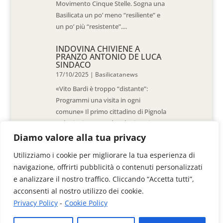
Movimento Cinque Stelle. Sogna una
Basilicata un po’ meno “resiliente” e
un po’ più “resistente”....
INDOVINA CHIVIENE A
PRANZO ANTONIO DE LUCA
SINDACO
17/10/2025
|
Basilicatanews
«Vito Bardi è troppo “distante”:
Programmi una visita in ogni
comune» Il primo cittadino di Pignola
«L’ho invitato a vedere la situazione
al Pantano, ma non è venuto. La
Diamo valore alla tua privacy
sensazione è che -come sindaci-
Utilizziamo i cookie per migliorare la tua esperienza di
siamo lasciati a noi stessi» di Walter
navigazione, offrirti pubblicità o contenuti personalizzati
De Stradis In...
e analizzare il nostro traffico. Cliccando “Accetta tutti”,
acconsenti al nostro utilizzo dei cookie.
Privacy Policy
-
Cookie Policy
Videoimage di Colangelo Donato & C. Sas