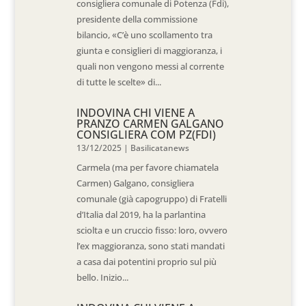
consigliera comunale di Potenza (Fdi),
presidente della commissione
bilancio, «C’è uno scollamento tra
giunta e consiglieri di maggioranza, i
quali non vengono messi al corrente
di tutte le scelte» di...
INDOVINA CHI VIENE A
PRANZO CARMEN GALGANO
CONSIGLIERA COM PZ(FDI)
13/12/2025
|
Basilicatanews
Carmela (ma per favore chiamatela
Carmen) Galgano, consigliera
comunale (già capogruppo) di Fratelli
d’Italia dal 2019, ha la parlantina
sciolta e un cruccio fisso: loro, ovvero
l’ex maggioranza, sono stati mandati
a casa dai potentini proprio sul più
bello. Inizio...